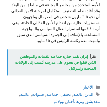
للأمم المتحدة من مخاطر المجاعة في مناطق من البلاد.
وقد أفاد نظام التصنيف المتكامل لمرحلة الأمن الغذائي
أن نحو ٦.٥ مليون شخص في الصومال يواجهون
«مستويات عالية من انعدام الأمن الغذائي الحاد»، وهي
أزمة فاقمها استمرار القتال السياسي والمواجهة
المسلحة، بالإضافة إلى الجمود السياسي الذي سبَق
وانتهت مدة رئاسة الرئيس في ١٥ مايو.
يقرأ
إيران تقيم جنازة جماعية للفتيات والموظفين
الذين قتلوا في هجوم على مدرسة تُنسب إلى الولايات
المتحدة وإسرائيل
التصنيفات
الأخبار
الوسوم
الدين
,
بالعيد
,
تحتفل
,
جماعية
,
صلوات
,
عائلية
,
مقديشو
,
ونزهاتأخبار
,
وولائم