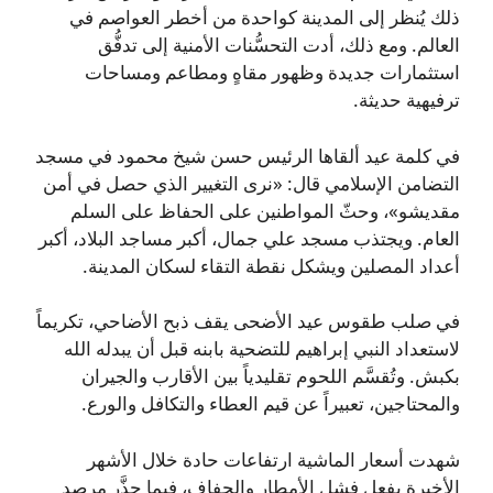
ذلك يُنظر إلى المدينة كواحدة من أخطر العواصم في
العالم. ومع ذلك، أدت التحسُّنات الأمنية إلى تدفُّق
استثمارات جديدة وظهور مقاهٍ ومطاعم ومساحات
ترفيهية حديثة.
في كلمة عيد ألقاها الرئيس حسن شيخ محمود في مسجد
التضامن الإسلامي قال: «نرى التغيير الذي حصل في أمن
مقديشو»، وحثّ المواطنين على الحفاظ على السلم
العام. ويجتذب مسجد علي جمال، أكبر مساجد البلاد، أكبر
أعداد المصلين ويشكل نقطة التقاء لسكان المدينة.
في صلب طقوس عيد الأضحى يقف ذبح الأضاحي، تكريماً
لاستعداد النبي إبراهيم للتضحية بابنه قبل أن يبدله الله
بكبش. وتُقسَّم اللحوم تقليدياً بين الأقارب والجيران
والمحتاجين، تعبيراً عن قيم العطاء والتكافل والورع.
شهدت أسعار الماشية ارتفاعات حادة خلال الأشهر
الأخيرة بفعل فشل الأمطار والجفاف، فيما حذَّر مرصد