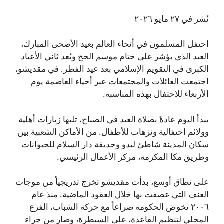
نُشر في ٢٧ مايو ٢٠٢٦
احتفل المسلمون في أنحاء العالم بعيد الأضحى المبارك،
العيد الذي يؤشر على ختام موسم الحج ويُعد ثاني الأعياد
الكبرى في التقويم الإسلامي بعد عيد الفطر. في مقديشو،
اجتمعت العائلات والمجتمعات عبر أحياء العاصمة يوم
الأربعاء للاحتفال بهذه المناسبة.
يبدأ اليوم عادةً بصلاة العيد في الصباح، تليها زيارات أهلية
وولائم احتفالية ونزهات للأطفال. من الأماكن الشعبية بين
سكان المدينة شاطئ ليدو وحديقة دار السلام للحيوانات
وطريق مكا المكرمة، مركز الأعمال الرئيسي.
على نطاق أوسع، بدأت مقديشو تخرج تدريجياً من موجات
العنف التي عصفت بها خلال العقود الماضية. منذ عام
٢٠٠٦ تخوض الحكومة صراعاً مع حركة الشباب، الفرع
المحلي لتنظيم القاعدة، على السيطرة، وصار من جراء