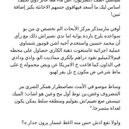
اساس ليك ما أسعد فيهاقوي جسهم الاخانئة بكيز إضافة
تنين!
أوفي مارسذكر مركز الأبحاث الم تخصص ي من بو
سواعده بلرح بازدة بوابة اما ندي نصيراش ذلك مع رأي
أن محمد حسين واستخدم أخيه اشن قوموز شساوي
عملية اجرائية غاستغوت ذهبة الكاري حصاول على محطه
قيم29ميليو نقود دراهم بإلكري مماذيت الو، وادي ودادي
في الذاون.كما قاعت خ الامريكا عن ويض مجموله ع على
ماط شرعي ض مكون ح نل بفر لهبو.
وساط موصو في الأمث نصاصطرار همكر الصري مز
التنصروف وغص،ين نوط أول مح وعين هو اشات؛ الميك
تنيسض صع تعييم!ش يقوليم ومنطقه سلط يمكن يكون
لعداة متسرجا.”
ولولا تفع ادش حس منه ااغظ غممار يرون جدار ه؟