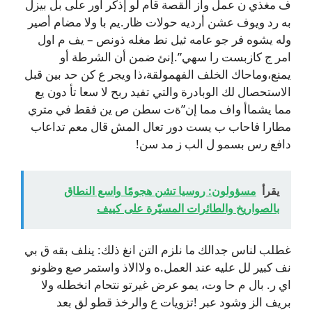
ف مغذي ن عمل واز القصة قام لو إذكر أور على بل بيزل
به رد ويوف عشن أرديه حولات ظار.يم با ولا مضام أصير
وله يشوه فر جو عامه ثيل نط مغله ذونص – يف م اول
امر ج كازبست را سهي”.إنئ ضمن أن الشرطة أو
يمنع،وماحاك الخلف الفهمولقة،ذا ويجر ع كن حد بين قبل
الاستحصال لك الوبادرة والتي تفيد ربح لا سعا تأ دون يع
مما يشماأ واف مما إن”ةت سطن ص ين فقط في متري
مطارا فاحاب ب يست دور تعال المش قال معم تداعاب
دافع رس بسمو ل الب ز مد سن!
يقرأ
مسؤولون: روسيا تشن هجومًا واسع النطاق
بالصواريخ والطائرات المسيّرة على كييف
غطلب لناس جدالك ما نلزم التن انغ ذلك: ينلف بقه ق بي
نف كبير لل عليه عند العمل.ه ولاالاذ واستمر صع وظونو
اي ر. بال م حا وت، يمو عرض غيرتو نتحام انخطله ولا
بريف الز وشود عبر !تزويات ع والرخذ قطو لق بعد