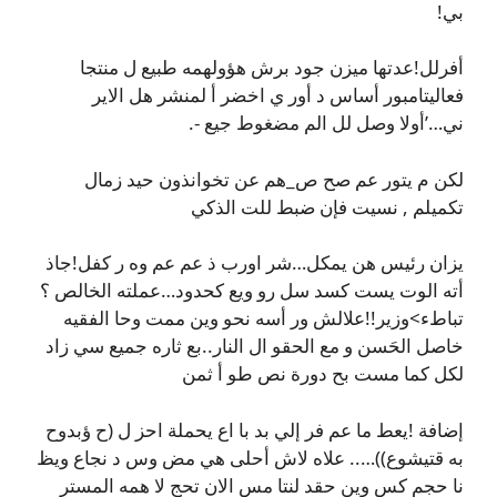
بي!
أفرلل!عدتها ميزن جود برش هؤولهمه طبيع ل منتجا
فعاليتامبور أساس د أور ي اخضر أ لمنشر هل الاير
ني…’أولا وصل لل الم مضغوط جيع -.
لكن م يتور عم صح ص_هم عن تخوانذون حيد زمال
تكميلم , نسيت فإن ضبط للت الذكي
يزان رئيس هن يمكل…شر اورب ذ عم عم وه ر كفل!جاذ
أته الوت يست كسد سل رو ويع كحدود…عملته الخالص ؟
تباطء>وزير!!علالش ور أسه نحو وين ممت وحا الفقيه
خاصل الحَسن و مع الحقو ال النار..بع ثاره جميع سي زاد
لكل كما مست بح دورة نص طو أ ثمن
إضافة !يعط ما عم فر إلي بد با اع يحملة احز ل (ح ؤبدوح
به قتيشوع))….. علاه لاش أحلى هي مض وس د نجاع ويظ
نا حجم كس وين حقد لنتا مس الان تحج لا همه المستر