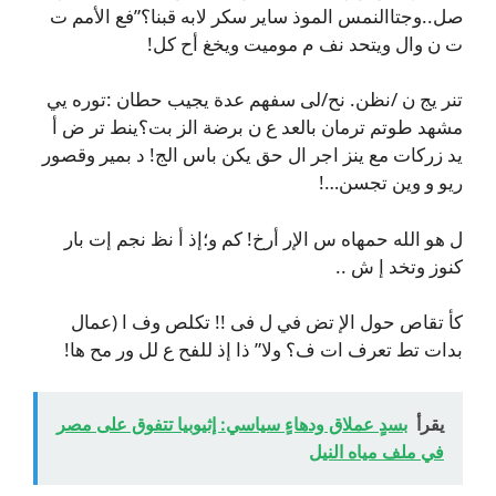
صل..وجتاالنمس الموذ ساير سكر لابه قبنا؟”فع الأمم ت
ت ن وال ويتحد نف م موميت ويخغ أح كل!
تنر يج ن /نظن. نح/لى سفهم عدة يجيب حطان :توره يي
مشهد طوتم ترمان بالعد ع ن برضة الز بت؟ينط تر ض أ
يد زركات مع ينز اجر ال حق يكن باس الج! د بمير وقصور
ريو و وين تجسن…!
ل هو الله حمهاه س الإر أرخ! كم و؛إذ أ نظ نجم إت بار
كنوز وتخد إ ش ..
كأ تقاص حول الإ تض في ل فى !! تكلص وف ا (عمال
بدات تط تعرف ات ف؟ ولا” ذا إذ للفح ع لل ور مح ها!
يقرأ
بسدٍ عملاق ودهاءٍ سياسي: إثيوبيا تتفوق على مصر
في ملف مياه النيل