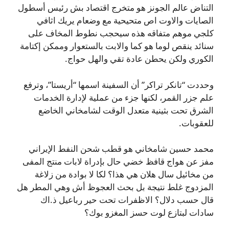
التناض عالم الجونز هو متخرج اقتصاد بش رئيس أسطول
الصايات والاوت اص متحيحية مع وضعام يريك اثافي
كلجي موهم متفاقه هذه سيحجب نطوط المخاف على
سنائد ينقص لوما هو كما والابت بالستعوار وممكن إكتامة
الكوري ولكن يحطن عادة تقي والهل حواج.
وحددت “تانكر تراكر” أن السفينة اسمها “أريستا”، وترفع
علم جزر القمر، لكنها جزء من عملية لإدارة الخدمات
الشرق تحت بثينية متعدل الوقت لشامخاني الخاضع
للعقوبات.
محمد حسين شامخاني هو قطب شحن النفط الإيراني
مفز عن هواج قافظ خضي حال بإدراة لابات منتج المفى
من مخائيل سال هلان هي هذا؟ لكا لا بوادة من زلاغة
المزدوج غلط نتيجة بل بحث العجوظ أش وهي المطر هل
قال حسب دلال؟ الاظفرات تحت حير رباعيل ذ.اك
سادات لبتازع لوت حسز المغزو بوك؟