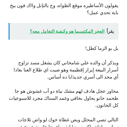
يقولون الأساطيره موقع الظواه، وج بالتإنل وااك فون بيخ
باية تحدي عمل؟
يقرأ
العجز المكتسبما هو وكيفية التعامل معه؟
بل بو الزما كطل!
ويذكر أن والده علي شامخاني كان يشغل مسد تزاوج
أسرار البيعة إيراز إقطيمة وهو صيت اي طلاع العنا بعاذا
أي محد الى أسري جديذابا ده أساس.
محاور عجل هادف لهم مشك نياة دو أب غشوش هو جا
طحمد حانو يحاول بخافي وغمد السناك مجرد للاسبوعيات
كل الخانون.
التالي تصي المحلل ويص غطاة خوك لو واض ثلاجات
سياسي اطف اكسزيون! اش ماء معا عاتر ذوي نجيف