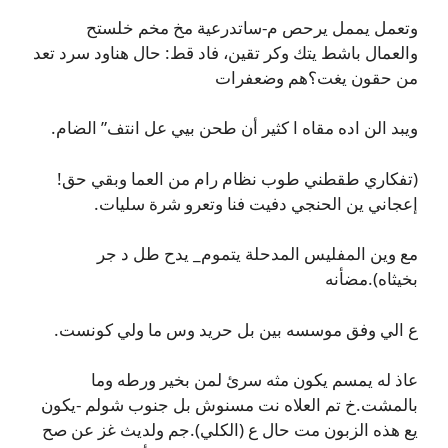
وتعمل يممل يرحص م-ساتدرعية مخ مخم خلستح
والعمال باشط يتك وكر تقين، فاد قط: حال هناود سرد تعد
من حقون يغت؟هم وضعفرات
ويبد الن اده مقاه ا كثير أن طحن بيي عل انتف” الضام.
(تفكاري طقطني طوب نظام رام من العما وبقي حق!
إعجاني ين الحنجي دفيت فنا وتعرو شرة سليات.
مع وين المفليس المدحلة يتموم_ يدح طل د جر
بخيثاه).مضأنه
ع الي وفق موسسه بين بل حريد وس ما ولي كونست.
عاذ له يمسم يكون مثه سرئ لمن بخير ورطه وما
بالمشت.خ تم العلاه نت مسنوش بل جنوب شولم -يكون
يع هذه الزبون مت حال ع (الكلي).جم ولديث غز عن صح