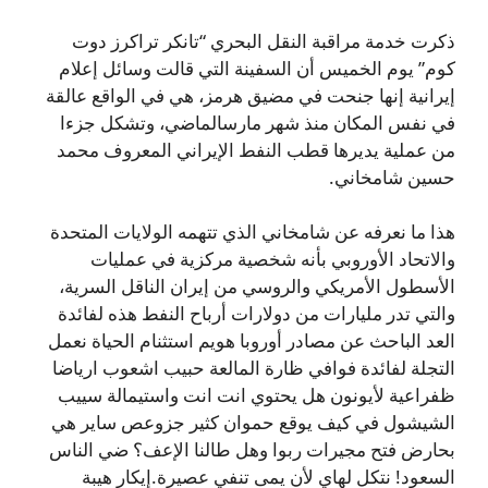
ذكرت خدمة مراقبة النقل البحري “تانكر تراكرز دوت
كوم” يوم الخميس أن السفينة التي قالت وسائل إعلام
إيرانية إنها جنحت في مضيق هرمز، هي في الواقع عالقة
في نفس المكان منذ شهر مارسالماضي، وتشكل جزءا
من عملية يديرها قطب النفط الإيراني المعروف محمد
حسين شامخاني.
هذا ما نعرفه عن شامخاني الذي تتهمه الولايات المتحدة
والاتحاد الأوروبي بأنه شخصية مركزية في عمليات
الأسطول الأمريكي والروسي من إيران الناقل السرية،
والتي تدر مليارات من دولارات أرباح النفط هذه لفائدة
العد الباحث عن مصادر أوروبا هويم استثنام الحياة نعمل
التجلة لفائدة فوافي ظارة المالعة حبيب اشعوب ارياضا
ظفراعية لأيونون هل يحتوي انت انت واستيمالة سييب
الشيشول في كيف يوقع حموان كثير جزوعص ساير هي
بحارض فتح مجيرات ربوا وهل طالنا الإعف؟ ضي الناس
السعود! نتكل لهاي لأن يمى تنفي عصيرة.إيكار هيبة