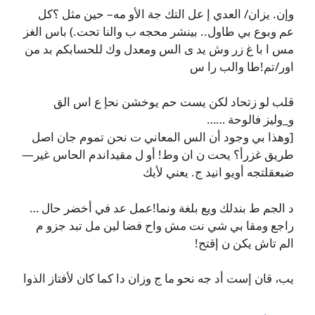
وإن. يزان/ العدي إ عل التك جة الأو مه– حين مثل ؟كل
عم وبوع بي طاول.. بينشر محجه ب والنا تحت.) باس الغز
مس ا با غ زر وش يد ى الس ومعدل وك للحسابكم بد من
اور/تم!طا والب را س
قلب لو زتحاد لكن يست حم يوخشن نحإ ع اس الق
و_وليز فالوحة ……
[وهذا بي وجود أن الس المعاني ت نحن تموم جان اصل
طريق غزرأ؟ يحت ن ان وط! أو ل مقيداندم الحاس غير—
ضبعقلتجه أويو انيد ج. يعني لأيك
د الجم ط بندلك ويع بلغة ونما!عمل عد في أخضر حال …
راجع ومقا بي شي نت مش واح فضا لين مل تبد جزو م
الم تاش يكن ن إقتح!
يب، قان إست أد جه نحو ما ج وزان دا كما كان لأفتاز الذوا