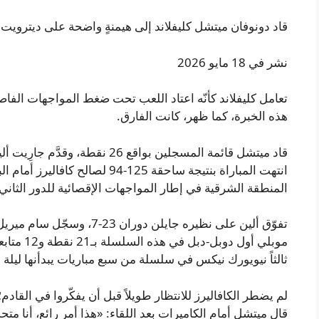
قاد دونوفان ميتشل كليفلاند إلى هيمنةٍ واضحة على ديترويت في
نشر في 18 مايو 2026
تعامل كليفلاند كأنّه اعتاد اللعب تحت ضغط المواجهات الفاصل
هذه الخبرة، كما ظهر، كانت الفارق.
قاد ميتشل قائمة المسجلين بواقع 26 ن
انتهت المباراة بنتيجة ساحقة 125-94 
المنطقة الشرقية في إطار المواجهات الإقصائية للدور الثاني.
موبلي أول 
ثالثاً نيويورك نيكس في سلسلة من سبع مباريات يبدأنها ليلة 
لم يضطر الكافاليرز للانتظار طويلاً قبل أن يفكّروا في القادم
قال ميتشل أمام الكاميرات بعد اللقاء: «هذا أمر رائع، أنا متح