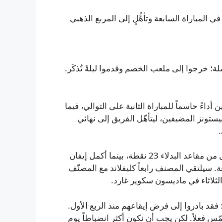
 المباراة السابعة وتأهُّلٍ إلى المربع الذهبي
ة؛ خرجوا إلى ملعب الخصم وقدموا ليلةً تُذكَر.
قطة، وقدَّم جارِيت ألين أداءً حاسماً للمباراة الثانية على التوالي، فيما
لصالح كافاليرز أمام البيستونز المضيفين، ليتأهّل الفريق إلى نهائي
تفوّق ألين على نظيره جايلن دوران 23-7، وسجّل سام ميريل من مقاعد البدلاء 23 نقطة، بينما أكمل إيفان
دوبل-دبل في هذه السلسلة بـ21 نقطة و12 متابعة. سيلتقي المصنف رابعاً كليفلاند مع المصنّف
الثلاثاء في ماديسون سكوير غارد.
؛ فقد بادروا إلى فرض إيقاعهم منذ الربع الأول.
مّس فعلاً. لكن يجب أن نكون أكثر انضباطاً يوم