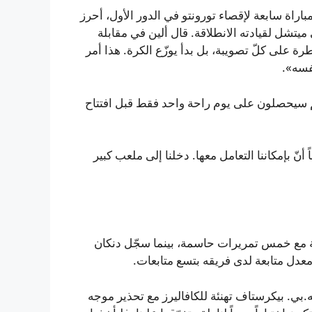
ا احتاج كليفلاند لمباراة سابعة لإقصاء تورونتو في الدور الأول، أحرز
على ميتشل لقيادته الانطلاقة. قال ألين في مقابلة
رة على كلّ تصويبة، بل بدأ يوزّع الكرة. هذا أمر
فسه».
ّهم سيحصلون على يوم راحة واحد فقط قبل افتتاح
أنّ بإمكاننا التعامل معها. دخلنا إلى ملعب كبير
جينكينز متصدر مسجّلي ديترويت برصيد 17 نقطة مع خمس تمريرات حاسمة، بينما سجّل دنكان
.بي. بيكرستاف تهنئة للكافاليرز مع تحذير موجه