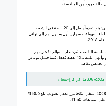
في حالة خروج من المنافسة».
فرض الكافاليرز سيطرتهم على فريق ديترويت من كل النواحي؛ بنوا تقدماً يصل إلى 20 نقطة في الشوط
ثالث قبل أن ينهوا اللقاء بسهولة، مسجلين أول وصول لهم إلى نهائي
2018.
 للسنة الثامنة عشرة على التوالي؛ فحارسهم
النجم كيد كان قد أهدر جميع محاولاته السبع من خارج القوس وأنهى الليلة بـ13 نقطة فقط، فيما فشل توبياس
في بخمس نقاط.
ت مفككة بالكامل في كازاخستان
في الفوز بالمباراة السابعة للمرة السادسة على التوالي منذ 2008، سجّل الكافاليرز معدل تصويب بلغ 50.6%