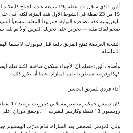
ألين، الذي سجّل 22 نقطة و19 متابعة عندم
15 من 23 نقطة في الشوط الأول هذه المرّة، لكنه أثنى 
تليفزيونية عقب صافرة النهاية: «لم يبدأ المعلب مسعياً للسيط
ضخم لقائد مثله — يحرص على تحريك الفريق أولاً ثم يليه بن
النتيجة العريضة تمنح الفريق دفعة قبل نيويورك، لا سيما أن
السلسلة.
وأضاف ألين: «نعلم أنّ الأجواء ستكون صاخبة، لكننا نعلم أيضاً 
كهذا وفرضنا سيطرتنا على المباراة. علينا أن نكرر ذلك».
أداء فردي للفريق الخاسر
كان دينيس 
روبنسون 13 نقطة وكاريس ليفيرت 11. وحقق دوران أعلى معدل متابعة لدى فريقه بتسع متابعات.
وفي المؤتمر الصحفي بعد المباراة، قدّم مدرّب البيستونز جيه