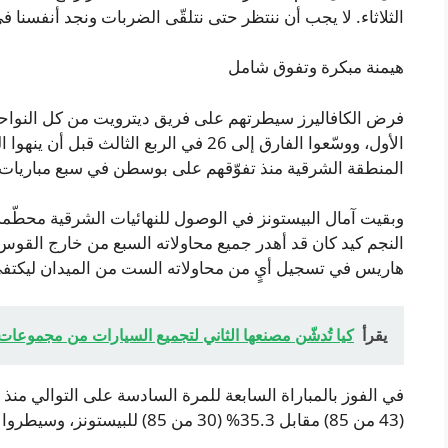
الثلاثاء. لا يجب أن ننتظر حتى نتلقّى الضربات ونجد أنفسنا 
هيمنة مبكرة وتفوق شامل
الأول، ووسّعوا الفارق إلى 26 في الربع ال
المنطقة الشرقية منذ تفوّقهم على بوسطن في سبع مباريات عام 
وبقيت آمال البيستونز في الوصول للنهائيات الشرقية محطّمة
هاريس في تسجيل أيٍ من محاولاته الست من الميدان ليكت
يقرأ
كيا تُدشّن مصنعها الثاني لتجميع السيارات من مجموعا
(43 من 85) مقابل 35.3% (30 من 85) للبيستونز، وسيطروا على المتابعات 50-41.