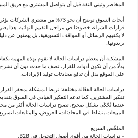
المخاطر وتبنِي الثقة قبل أن يتواصل المشتري مع فريق المبي
أبحاث السوق توضح أن نحو 73% من مشتر
قرارات الشراء، خصوصًا في مراحل التقييم النهائية. هذا يعني 
لا يكفيهم الرسائل أو المواقف التسويقية، بل يبحثون عن دليل
يريدونها.
المشكلة أن معظم دراسات الحالة لا تقوم بهذه المهمة بكفا
بدلًا من أن تكون أدوات للقرار. تصف ما حدث دون أن تشرح 
على الموقع بدل أن تدفع محادثات توليد الإيرادات.
دراسات الحالة الفعّالة مختلفة: تربط المشكلة بمحفز القرار
تفكير المشترين. كما تدعم التفكير القيادي في السوق بتقد
عندما تُحْكَى بشكل صحيح، تصبح دراسات الحالة أكثر من م
المبيعات بنشاط في المحادثات، العروض، والمتابعات لتسري
الملخّص السريع
– دراسات الحالة من أقوى أصول التحويل في B2B.