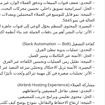
– التحدي: ضعف قنوات المبيعات وتدفق العملاء الوارد غير م
– الحل: استراتيجية تسويق داخلي، تحسين محركات البحث،
– النتيجة: نمو قابل للتوسيع في العملاء المحتملين ومعدلات ت
الحالة في نمو SaaS.
– البصيرة: المحتوى المنظم يحوّل الوعي إلى قنوات جاهزة ل
– الأثر: ثبات النشر أهم من دفعات الحملة عند بناء أنظمة اك
كفاءة التشغيل (Slack Automation — Bolt)
– التحدي: عمليات يدوية تبطئ الفرق.
– الحل: الأتمتة عبر التكاملات وسير العمل.
– النتيجة: تقليل زمن العمليات وتحسين الكفاءة عبر الفرق.
– البصيرة: الأتمتة تزيل الاحتكاك وتحسّن سرعة التنفيذ عبر 
– الأثر: تحسّنات صغيرة في كل مهمة تتراكم وتُحدث تأثيرًا 
مشاركة العملاء (Airbnb Hosting Experience)
– التحدي: ضعف تفاعل المضيفين واحتفاظهم.
– الحل: محتوى تعليمي وبرامج تدريب للمضيفين.
– النتيجة: ارتفاع الاحتفاظ والتفاعل، نموذج يوضح كيف تُكتب 