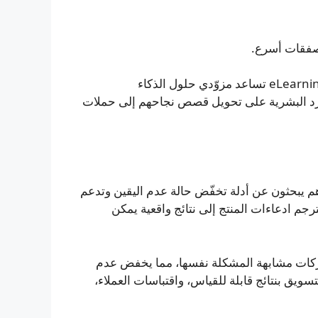
لصفقات أسرع.
تريد إظهار القيمة وتأثيرها في قرارات الشراء؟ eLearning Industry تساعد مزوّدي حلول الذكاء
وارد البشرية على تحويل قصص نجاحهم إلى حملات
ائل فقط؛ هم يبحثون عن أدلة تخفّض حالة عدم اليقين وتدعم
تُترجم ادعاءات المنتج إلى نتائج واقعية يمكن
ركات مشابهة المشكلة نفسها، مما يخفض عدم
تسويق بنتائج قابلة للقياس، واقتباسات العملاء،