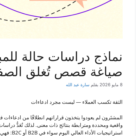
نماذج دراسات حالة للمب
صياغة قصص تُغلق الصف
8 مايو 2026
بقلم
سارة عبد الله
الثقة تكسب العملاء — ليست مجرد ادعاءات
المشتَرون لم يعودوا يتخذون قراراتهم انطلاقًا من ادعاءات ف
واقعية ومحددة ومترابطة بنتائج ذات معنى. لذلك تُعَدُّ دراس
استراتيجيات