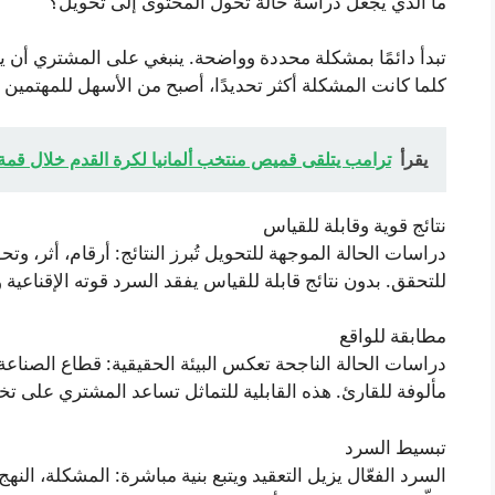
ما الذي يجعل دراسة حالة تحول المحتوى إلى تحويل؟
تبدأ دائمًا بمشكلة محددة وواضحة. ينبغي على المشتري أن ي
كلما كانت المشكلة أكثر تحديدًا، أصبح من الأسهل للمهتمين
يقرأ
ترامب يتلقى قميص منتخب ألمانيا لكرة القدم خلال قمة
نتائج قوية وقابلة للقياس
دراسات الحالة الموجهة للتحويل تُبرز النتائج: أرقام، أثر،
للتحقق. بدون نتائج قابلة للقياس يفقد السرد قوته الإقناعية 
مطابقة للواقع
دراسات الحالة الناجحة تعكس البيئة الحقيقية: قطاع الصناعة،
مألوفة للقارئ. هذه القابلية للتماثل تساعد المشتري على تخي
تبسيط السرد
السرد الفعّال يزيل التعقيد ويتبع بنية مباشرة: المشكلة، النه