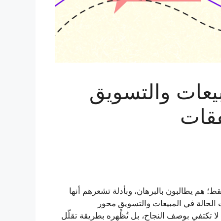
يعات والتسويق
قات
قط؛ هم يطالبون بالبرهان، وبأدلة تشعرهم أنها
ات الحالة في المبيعات والتسويق محور
 الأداء العالي اليوم سواء في B2B أو B2C: فهي لا تكتفي بوصف النجاح، بل تُظْهِره بطريقة تقلّل