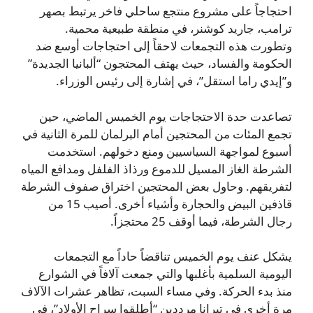
احتجاجاً على مشروع منتجع ساحلي فاخر يرتبط بصهر
ترامب، جاريد كوشنر، في منطقة طبيعية محمية.
وتطورت هذه التجمعات لاحقاً إلى احتجاجات أوسع ضد
الحكومة والفساد، حيث يهتف المحتجون “ألبانيا الجديدة”
و”إيدي راما استقل”، في إشارة إلى رئيس الوزراء.
تصاعدت حدة الاحتجاجات يوم الخميس الماضي، حين
تجمع المئات من المحتجين أمام البرلمان للمرة الثانية في
أسبوع لمواجهة السياسيين ومنع دخولهم. استخدمت
الشرطة الغاز المسيل للدموع ورذاذ الفلفل ومدافع المياه
لتفريقهم. وحاول بعض المحتجين اختراق صفوف الشرطة
قاذفين البيض والحجارة وأشياء أخرى. أصيب 15 من
رجال الشرطة، فيما أوقف 25 محتجزاً.
يشكل عنف يوم الخميس تناقضاً حاداً مع التجمعات
اليومية السلمية بأغلبها والتي جمعت آلافاً في الشوارع
منذ بدء الحركة. وفي مساء السبت، تظاهر عشرات الآلاف
مرة أخرى في تيرانا مرددين “أطلقوا سراح الأولاد”، في