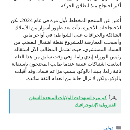
أكبر احتجاج منذ انطلاق الحركة.
أُعلن عن المنتجع المخطط لأول مرة في عام 2024، لكن
الاحتجاجات الأخيرة بدأت بعد ظهور أسوار من الأسلاك
الشائكة والجرافات على الشواطئ في أواخر مايو.
وأصبحت المعارضة للمشروع نقطة اشتعال للغضب من
الفساد المستشري، حيث تشمل المطالب الآن استقالة
رئيس الوزراء إيدي راما. وفي وقت سابق من هذا العام،
اندلعت اشتباكات عنيفة عندما طالب المحتجون باستقالة
نائبة راما، بليندا بالوكو، بسبب مزاعم فساد. وقد أُقيلت
بالوكو، ولكن لا تزال حالة من انعدام الثقة سائدة.
يقرأ
كم مرة استهدفت الولايات المتحدة السفن
الفنزويلية؟إنفوجرافيك
التصنيفات
دولي