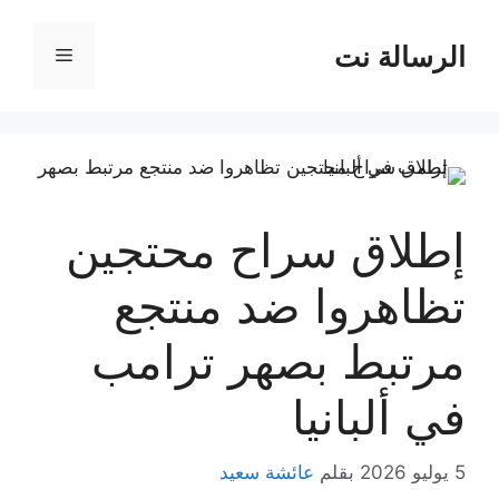
نتقل
لى
الرسالة نت
القائمة
لمحتوى
إطلاق سراح محتجين
تظاهروا ضد منتجع
مرتبط بصهر ترامب
في ألبانيا
5 يوليو 2026
بقلم
عائشة سعيد