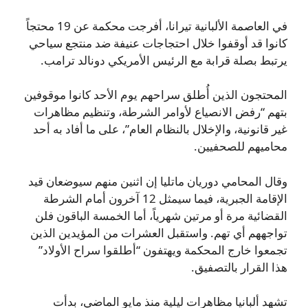
في العاصمة الألبانية تيرانا، أفرجت محكمة عن 19 محتجاً
كانوا قد أوقفوا خلال احتجاجات عنيفة ضد منتجع سياحي
يرتبط بصلة قرابة مع الرئيس الأمريكي دونالد ترامب.
المحتجون الذين أُطلق سراحهم يوم الأحد كانوا موقوفين
بتهم “رفض الانصياع لأوامر الشرطة، وتنظيم مظاهرات
غير قانونية، والإخلال بالنظام العام”، على ما أفاد به أحد
محاميهم للصحفيين.
وقال المحامي دوريان ماتليا إن اثنين منهم سيوضعان قيد
الإقامة الجبرية، فيما سيمثل 12 آخرون أمام الشرطة
القضائية مرة أو مرتين شهرياً، أما الخمسة الباقون فلن
تواجههم أي تهم. واستقبل العشرات من المؤيدين الذين
تجمعوا خارج المحكمة ويهتفون “أطلقوا سراح الأولاد”
هذا القرار بالتصفيق.
تشهد ألبانيا مظاهرات ليلية منذ مايو الماضي، بدأت