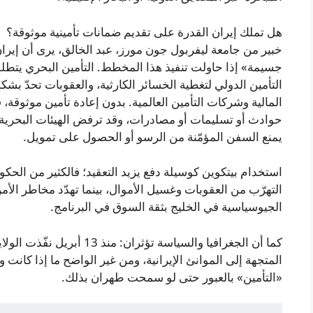
هل تملك إيران القدرة على تقديم ضمانات تأمينية موثوقة؟
خبير من جامعة ليفربول جون مورز، عبد الخالق، يرى أن إيران
جسيمة» إذا حاولت تنفيذ هذا المخطط. التأمين البحري يتط
التأمين الدولي لتغطية الخسائر الكارثية، والعقوبات تحدّ ب
المالية وشركات التأمين العالمية. بدون إعادة تأمين موثوق
حوادث أو تسليمات أو مصادرات، وقد ترفض الهيئات البحرية 
يمنع السفن المؤمّنة من الرسو أو الحصول على تمويل.
استخدام بيتكوين كوسيلة دفع يزيد التعقيد؛ فالكثير من الح
التهرّب من العقوبات وغسيل الأموال، بينما تهدّد مخاطر الأم
الجيوسياسية في الخليج بثقة السوق في البرنامج.
كما أن الجغرافيا والسياسة تؤثر
المتجهة إلى الموانئ الإيرانية، ومن غير الواضح ما إذا ك
«التأمين» بالعبور حتى لو سمحت طهران بذلك.