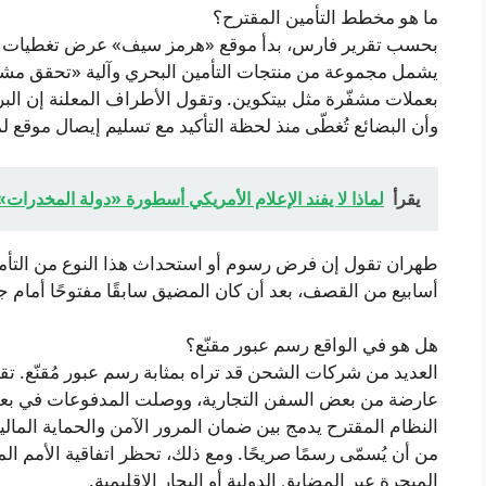
ما هو مخطط التأمين المقترح؟
بحسب تقرير فارس، بدأ موقع «هرمز سيف» عرض تغطيات تأمين
يشمل مجموعة من منتجات التأمين البحري وآلية «تحقق مشفّر
بعملات مشفّرة مثل بيتكوين. وتقول الأطراف المعلنة إن البرن
وأن البضائع تُغطّى منذ لحظة التأكيد مع تسليم إيصال موقع ل
يقرأ
لماذا لا يفند الإعلام الأمريكي أسطورة «دولة المخدرات
طهران تقول إن فرض رسوم أو استحداث هذا النوع من التأ
أسابيع من القصف، بعد أن كان المضيق سابقًا مفتوحًا أمام 
هل هو في الواقع رسم عبور مقنّع؟
العديد من شركات الشحن قد تراه بمثابة رسم عبور مُقنّع. ت
عارضة من بعض السفن التجارية، ووصلت المدفوعات في بعض ا
النظام المقترح يدمج بين ضمان المرور الآمن والحماية المالية،
من أن يُسمّى رسمًا صريحًا. ومع ذلك، تحظر اتفاقية الأمم 
المبحرة عبر المضايق الدولية أو البحار الإقليمية.