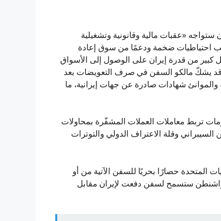
 ستواجه «عقبات مالية وقانونية وتشغيلية
لب احتياطيات ضخمة ودعمًا من سوق إعادة
شكل كبير من قدرة إيران على الوصول إلى الأسواق
ة، قد يشكّ مالكو السفن في صرف التعويضات بعد
والموانئ شهادات صادرة عن جهات إيرانية، ما
كومات تربط معاملات العملات المشفّرة بمحاولات
ن السيبراني وقلة الاعتراف الدولي والتوترات
ان: منذ 13 أبريل نفّذت الولايات المتحدة حصارًا بحريًا للسفن الآتية من أو
انت واشنطن ستسمح لسفن دفعت لإيران مقابل