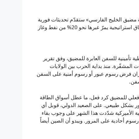
ة مضيق الخليج الفارسي» ستقدّم تحديثات فورية
حول سير العمليات وآخر التطورات في المضيق—نقطة اختناق استراتيجية يمرّ عبرها نحو 20% من نفط وغاز
ية تأمينية للسفن العابرة للمضيق، وفق تقرير
 المشفّرة. منذ بداية الحرب بين الولايات
ير، لطالما طرحت طهران فرض رسوم عبور أو رسوم أمنية على السفن
سفن.
ق فعلي للمضيق كرد فعل، ما عطل أسواق الطاقة
بور بشكل طبيعي. على الصعيد الدولي، قوبل أي
 الأميركية شدّدت هذا الشهر على وجوب بقاء
رسوم أحادية على المرور. ويبدو أن الصين أيضاً