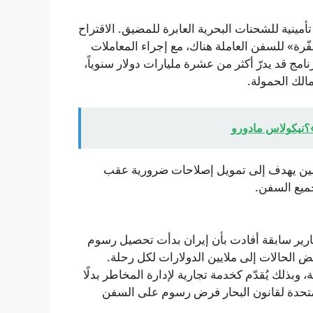
ية للشحنات البحرية العابرة للمضيق. الاقتراح
ة» للسفن العاملة هناك، مع إجراء المعاملات
امج قد يدرّ أكثر من عشرة مليارات دولار سنوياً،
مالك الحمولة.
»؟نيكولاس مادورو
مين يهدف إلى تمويل إصلاحات ضرورية عقب
جميع السفن.
قارير سابقة أفادت بأن إيران بدأت تحصيل رسوم
لحالات إلى ملايين الدولارات لكل رحلة.
 وبذلك يُقدّم كخدمة تجارية لإدارة المخاطر بدلًا
المتحدة لقانون البحار فرض رسوم على السفن