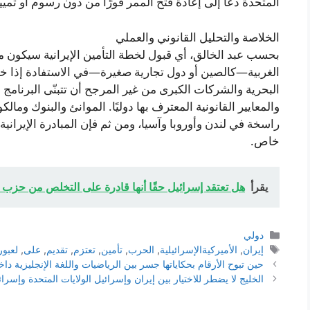
المتحدة دعا إلى إعادة فتح الممر فورًا من دون رسوم أو تميي
الخلاصة والتحليل القانوني والعملي
بحسب عبد الخالق، أي قبول لخطة التأمين الإيرانية سيكون محد
الغربية—كالصين أو دول تجارية صغيرة—في الاستفادة إذا خ
البحرية والشركات الكبرى من غير المرجح أن تتبنّى البرنامج لأ
والمعايير القانونية المعترف بها دوليًا. الموانئ والبنوك وم
راسخة في لندن وأوروبا وآسيا، ومن ثم فإن المبادرة الإيران
خاص.
يقرأ
هل تعتقد إسرائيل حقًا أنها قادرة على التخلص من حزب ا
التصنيفات
دولي
الوسوم
إيران
,
الأميركيةالإسرائيلية
,
الحرب
,
تأمين
,
تعتزم
,
تقديم
,
على
,
لعبور
حين تبوح الأرقام بحكاياتها جسر بين الرياضيات واللغة الإنجليزية د
الخليج لا يضطر للاختيار بين إيران وإسرائيل الولايات المتحدة وإسر