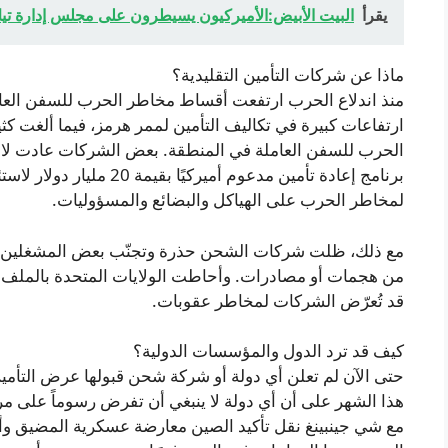
يقرأ
البيت الأبيض:الأميركيون يسيطرون على مجلس إدارة تيك
ماذا عن شركات التأمين التقليدية؟
منذ اندلاع الحرب ارتفعت أقساط مخاطر الحرب للسفن العا
ارتفاعات كبيرة في تكاليف التأمين لممر هرمز، فيما ألغت ك
الحرب للسفن العاملة في المنطقة. بعض الشركات عادت ل
برنامج إعادة تأمين مدعوم أم
لمخاطر الحرب على الهياكل والبضائع والمسؤوليات.
مع ذلك، ظلت شركات الشحن حذرة وتجنّب بعض المشغلين 
من هجمات أو مصادرات. وأحاطت الولايات المتحدة بالملف بت
قد تُعرّض الشركات لمخاطر عقوبات.
كيف قد ترد الدول والمؤسسات الدولية؟
حتى الآن لم تعلن أي دولة أو شركة شحن قبولها عرض التأمين ال
هذا الشهر على أن أي دولة لا ينبغي أن تفرض رسوماً على مر
مع شي جينبينغ نقل تأكيد الصين معارضة عسكرية المضيق وأي