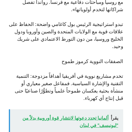
مع روسيا ومباحثات دفاعية مع فرنسا. رواندا تفصل
شراكاتها لتخدم أولوياتها».
تبدو استراتيجية الرئيس بول كاغامي واضحة: الحفاظ على
علاقات قوية مع الولايات المتحدة والصين وأوروبا ودول
الخليج وروسيا، من دون التورط الاعتمادي على شريك
وحيد.
الصفقات النووية كرموز طموح
تخدم مشاريع نووية في أفريقيا أهدافاً مزدوجة: التنمية
التقنية والإشارة السياسية. فمفاعل صغير معياري أو
منشأة بحثية يعكسان طموحاً علمياً وتطوُّرًا صناعيًا حتى
قبل إنتاج أي كهرباء.
يقرأ
ألمانيا تجدد دعوتها لانتشار قوة أوروبية بدلاً من
"ليونيسف" في لبنان