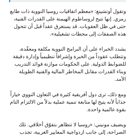
وتقول أوتشينغ: «معظم اتفاقيات روسيا النووية ذات طابع
رمزي. إنها تتيح لروساطوم الهيمنة على القدرات الفنية،
حتى في ظل العقوبات. قد يستغرق عقداً قبل أن تتحول
هذه الصفقات إلى محطات تشغيلية».
يشدد الخبراء على أن البرامج النووية مكلفة ومعقّدة،
وتتطلب عقوداً من الخبرة وإشرافاً تنظيمياً وإدارة دقيقة
للضوابط الدولية. على الحكومات موازنة فوائد التدريب
وبناء القدرات مقابل المخاطر المالية والفنية الطويلة
الأمد.
ومع ذلك، ترى دول أفريقية كثيرة في التعاون النووي خياراً
جذاباً لأنه يتيح لها متابعة تنمية عملية بدلاً من الالتزام التام
بقوة عالمية واحدة.
ويضيف مونيني: «روسيا لا تتظاهر بتفوّق أخلاقي. تلك
الصراحة، إلى جانب ازدواجية المعايير الغربية، تجذب