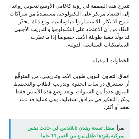
تندرج هذه الصفقة في رؤية كاغامي الأوسع لتحويل رواندا
إلى اقتصاد مرتكز على التكنولوجيا، مستفيدةً من شراكات
تمزج الابتكار بالاستثمار والدبلوماسية. ومع ذلك، يحذّر
النقّاد من أن الاعتماد على التكنولوجيا والتدريب الأجنبي
قد يولّد تبعية طويلة الأمد، خصوصاً إذا ما تغيّرت
الديناميكيات السياسية الدولية.
الخطوات المقبلة
اتفاق التعاون النووي طويل الأمد وتدريجي. من المتوقَّع
أن تستغرق دراسات الجدوى وتدريب الطلاب والتخطيط
البنيوي عدداً من السنوات. وبعد وضع هذه الأسس فقط
يمكن التفكير في مرافق تشغيلية، وهي عملية قد تمتد
لعقد أو أكثر.
يقرأ
مقتل تسعة رهبان تايلانديين في حادث دهس
بمركبة يقودها طفل يبلغ من العمر 11 عاما