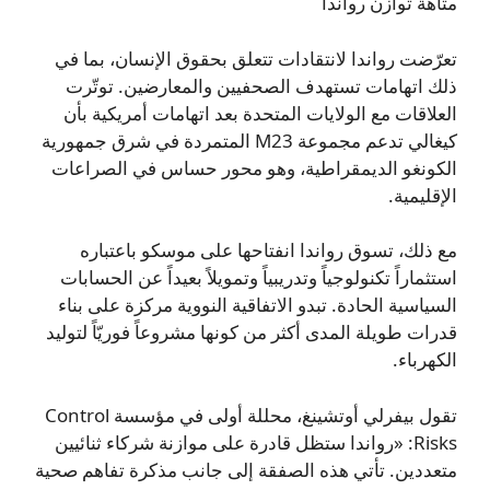
متاهة توازن رواندا
تعرّضت رواندا لانتقادات تتعلق بحقوق الإنسان، بما في
ذلك اتهامات تستهدف الصحفيين والمعارضين. توتّرت
العلاقات مع الولايات المتحدة بعد اتهامات أمريكية بأن
كيغالي تدعم مجموعة M23 المتمردة في شرق جمهورية
الكونغو الديمقراطية، وهو محور حساس في الصراعات
الإقليمية.
مع ذلك، تسوق رواندا انفتاحها على موسكو باعتباره
استثماراً تكنولوجياً وتدريبياً وتمويلاً بعيداً عن الحسابات
السياسية الحادة. تبدو الاتفاقية النووية مركزة على بناء
قدرات طويلة المدى أكثر من كونها مشروعاً فوريّاً لتوليد
الكهرباء.
تقول بيفرلي أوتشينغ، محللة أولى في مؤسسة Control
Risks: «رواندا ستظل قادرة على موازنة شركاء ثنائيين
متعددين. تأتي هذه الصفقة إلى جانب مذكرة تفاهم صحية