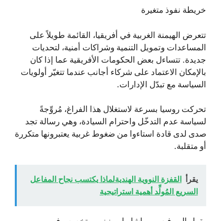
خريطة نفوذ متغيرة
تتعرض الهيمنة الغربية في أفريقيا، القائمة طويلاً على
المساعدات وتمويل التنمية وشراكات أمنية، لتحديات
جديدة. تتساءل بعض الحكومات الأفريقية عما إذا كان
بالإمكان الاعتماد على شركاء أجانب عندما تتغيّر أولويات
السياسة مع تبدّل الإدارات.
تحركت روسيا بسرعة لاستغلال هذا الفراغ، مُروِّجةً
لسياسة عدم التدخّل واحترام السيادة، وهي رسالة تجد
صدى لدى قادة استاءوا من ضغوط غربية يعتبرونها متكررة
أو متقلبة.
يقرأ
القفزة النووية الهنديةلماذا يكتسب نجاح المفاعل
السريع المُولِّد أهمية استراتيجية
يقول البروفيسور ماشاريا مونيني، متخصص في