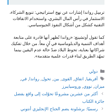
ترسِل رواندا إشارات عن نهج استراتيجي: تنويع الشركاء،
الاستثمار في رأس المال البشري، واستخدام الاتفاقات
التقنية كشكل من أشكال النفوذ الجيوسياسي.
كما تقول أوتشينغ: «رواندا تُظهر أنها قادرة على متابعة
أهداف التنمية والدبلوماسية في آنٍ معاً. من خلال تفكيك
شراكاتها بعناية، تحوط البلاد ضدّ حالة عدم اليقين بينما
تمهّد الطريق لبناء قدرات علمية متقدمة».
التصنيفات
دولي
الوسوم
أفريقيا
,
اتفاق
,
القوى
,
بين
,
تحول
,
رواندا
,
في
,
ميزان
,
نووي
,
وروسيايبرز
أكثر من عشرين مشروعًا تحوّلت إلى واقع بفضل
جائزة الكتاب
رسميًا: برشلونة يضم الجناح الإنجليزي أنتوني