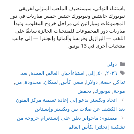
باستثناء النهائي، سيستضيف الملعب المنزلي لفريقي
نيويورك جاينتس ونيويورك جيتس خمس مباريات في دور
المجموعات ومباراتين في مراحل خروج المغلوب. وتبدأ
مباريات دور المجموعات للمنتخبات الحائزة سابقًا على
اللقب — البرازيل وفرنسا وألمانيا وإنجلترا — إلى جانب
منتخبات أخرى في 13 يونيو.
التصنيفات
دولي
الوسوم
٢٠٢٦
,
٥٠
,
إلى
,
استياءأخبار
,
العالم
,
العمدة
,
بعد
,
تذاكر
,
حصة
,
دولارا
,
سعر
,
كأس
,
لسكان
,
محدودة
,
من
,
موجة
,
نيويورك
,
يخفض
اتحاد ويكسنر يدعو إلى إعادة تسمية مركز الفنون
بعد الكشف عن صلات بين ويكسنر وإبستاين
مصدوم: ماجواير يعلن على إنستغرام خروجه من
تشكيلة إنجلترا لكأس العالم