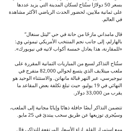
بسعر 50 دولارًا ستُتاح لسكان المدينة التي يزيد عددها
على ثمانية ملايين، لحضور الحدث الرياضي الأكثر مشاهدة
في العالم.
قال مامداني مازحًا من حانة في حي “ليتل سنغال”
بالهارلم، إلى جانب نجم المنتخب الأمريكي تيموثي وي:
«للمقارنة، هذا يعادل خمسة أكواب لاتيه في نيويورك».
ستُتاح التذاكر لسبع من المباريات الثمانية المقررة على
ملعب ميتلايف الذي يتسع لحوالي 82,000 متفرج في
نيوجيرسي، عبر النهر قبالة مانهاتن. والاستثناء الوحيد هو
النهائي في 19 يوليو، حيث تبلغ تكلفة بعض المقاعد ما
يقرب من 33,000 دولار.
تتضمن التذاكر أيضًا حافلة ذهابًا وإيابًا مجانية إلى الملعب،
وسيُجرى توزيعها عن طريق سحب يبتدئ في 25 مايو.
ومع استمرار القلق إزاء الأسعار المرتفعة للتذاكر، قال