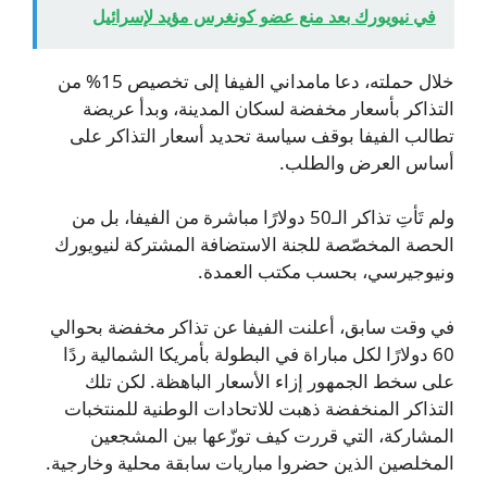
في نيويورك بعد منع عضو كونغرس مؤيد لإسرائيل
خلال حملته، دعا مامداني الفيفا إلى تخصيص 15% من
التذاكر بأسعار مخفضة لسكان المدينة، وبدأ عريضة
تطالب الفيفا بوقف سياسة تحديد أسعار التذاكر على
أساس العرض والطلب.
ولم تَأتِ تذاكر الـ50 دولارًا مباشرة من الفيفا، بل من
الحصة المخصّصة للجنة الاستضافة المشتركة لنيويورك
ونيوجيرسي، بحسب مكتب العمدة.
في وقت سابق، أعلنت الفيفا عن تذاكر مخفضة بحوالي
60 دولارًا لكل مباراة في البطولة بأمريكا الشمالية ردًا
على سخط الجمهور إزاء الأسعار الباهظة. لكن تلك
التذاكر المنخفضة ذهبت للاتحادات الوطنية للمنتخبات
المشاركة، التي قررت كيف توزّعها بين المشجعين
المخلصين الذين حضروا مباريات سابقة محلية وخارجية.