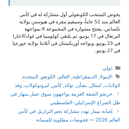
يخوض المنتخب الكونغولي أول مشاركة له في كأس
العالم منذ 52 عاماً، وسيقيم مقره في هيوستن بولاية
تكساس. يفتتح مشواره في المجموعة K بمواجهة
البرتغال في 17 يونيو، ثم يلتقي كولومبيا في غوادالاخارا
في 23 يونيو، ويواجه أوزبكستان في أتلانتا بولاية جورجيا
في 27 يونيو.
التصنيفات
دولي
الوسوم
الإيبولا
,
الديمقراطية
,
العالم
,
الكونغو
,
المتحدة
,
الولايات
,
امتثال
,
بشأن
,
تؤكد
,
كأس
,
لبروتوكولات
,
وفد
خريجو الضفة الغربية يواجهون سوق عمل منهار في
ظل الصراع الإسرائيلي-الفلسطيني
إصابة نيمار تهدد مشاركة نجم البرازيل في كأس
العالم 2026 — فحوصات مطلوبة للسمانة