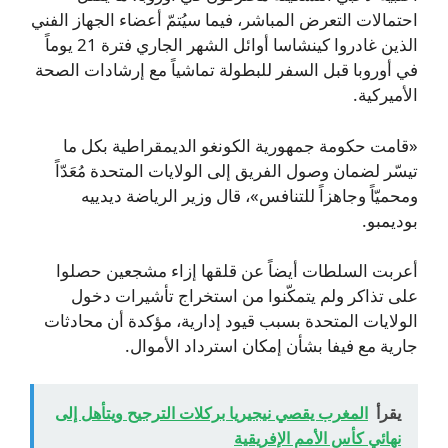
احتمالات التعرض المباشر، فيما سيُتمّ أعضاء الجهاز الفني
الذين غادروا كينشاسا أوائل الشهر الجاري فترة 21 يوماً
في أوروبا قبل السفر للبطولة تماشياً مع إرشادات الصحة
الأميركية.
«قامت حكومة جمهورية الكونغو الديمقراطية بكل ما
تيسّر لضمان وصول الفريق إلى الولايات المتحدة مُعَدّاً
ومحميّاً وجاهزاً للتنافس»، قال وزير الرياضة ديدييه
بوديمبو.
أعربت السلطات أيضاً عن قلقها إزاء مشجعين حصلوا
على تذاكر ولم يتمكّنوا من استخراج تأشيرات دخول
الولايات المتحدة بسبب قيود إدارية، مؤكدة أن محادثات
جارية مع فيفا بشأن إمكان استرداد الأموال.
يقرأ
المغرب يقصي نيجيريا بركلات الترجيح ويتأهل إلى
نهائي كأس الأمم الإفريقية