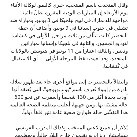
وقال المتحدث باسم المنتخب، جيري كاليمو، لوكالة الأنباء
يوم الأربعاء إن المباريات الودية المقررة تظلّ قائمة:
مواجهة للدنمارك في لييج ببلجيكا في 3 يونيو، ومباراة ضد
تشيلي في جنوب إسبانيا في 9 يونيو. وأضاف أن خطة
التحضير كانت تتألّف من ثلاث مراحل: الأولى في كَنشاسا
لتوديع الجمهور، والثانية في بلجيكا وإسبانيا بمباراتين
وديتين، والثالثة اعتباراً من 11 يونيو في هيوستن بالولايات
المتحدة. وقد لغيت فقط المرحلة الأولى — أي الاستقبال
في كَنشاسا.
وانتقالاً بالتحضيرات إلى مواقع أخرى جاء بعد ظهور سلالة
نادرة من إيبولا تُعرف باسم “بوندبوبوجو”، التي يُعتقد أنها
أودت بحياة أكثر من 130 شخصاً وأسفرت عن نحو 600
حالة مشتبَه بها. ومن جهتها، أعلنت منظمة الصحة العالمية
هذا التفشّي حالة طوارئ صحية عامة تثير قلقاً دولياً.
يُذكر أن جميع لاعبي المنتخب وكذلك المدرب الفرنسي
سيباستيان ديزابريه يقيمون خارج البلاد حالياً، ومعظمهم