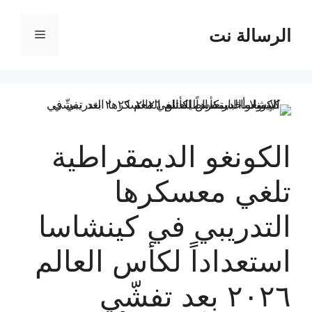
نتقل
لى
الرسالة نت
القائمة
لمحتوى
الكونغو الديمقراطية
تلغي معسكرها
التدريبي في كينشاسا
استعداداً لكأس العالم
٢٠٢٦ بعد تفشّي