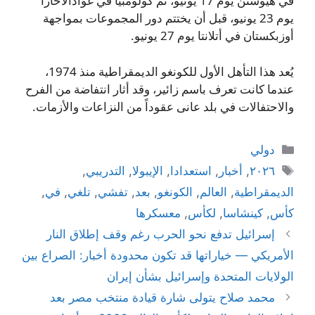
في هيوستن يوم 17 يونيو، ثم كولومبيا في غوادالاخارا
يوم 23 يونيو، قبل أن يختتم دور المجموعات بمواجهة
أوزبكستان في أتلانتا يوم 27 يونيو.
يُعد هذا التأهل الأول للكونغو الديمقراطية منذ 1974،
عندما كانت تعرف باسم زائير، وقد أثار انتفاضة من الفرح
والاحتفالات في بلد عانى عقوداً من النزاعات والأزمات.
التصنيفات
دولي
الوسوم
٢٠٢٦
,
أخبار
,
استعدادا
,
الإيبولا
,
التدريبي
,
الديمقراطية
,
العالم
,
الكونغو
,
بعد
,
تفشي
,
تلغي
,
في
,
كأس
,
كينشاسا
,
لكأس
,
معسكرها
إسرائيل تدفع نحو الحرب رغم وقف إطلاق النار
الأمريكي — خياراتها قد تكون محدودة أخبار: الصراع بين
الولايات المتحدة وإسرائيل بشأن إيران
محمد صلاح يتولى شارة قيادة منتخب مصر بعد