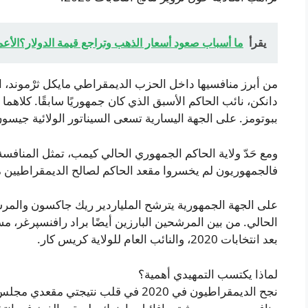
يقرأ
ما أسباب صعود أسعار الذهب وتراجع قيمة الدولار؟الأعم
من أبرز منافسيها داخل الحزب الديمقراطي مايكل ثرْموند، ا
دانكن، نائب الحاكم الأسبق الذي كان جمهوريًا سابقًا. كلاهما
ببوتومز. على الجهة اليسارية تسعى السيناتور الولائية جيسو
ومع حَدّ ولاية الحاكم الجمهوري الحالي كيمب، تمثل المنا
فالجمهوريون لم يخسروا مقعد الحاكم لصالح الديمقراطيين منذ 03
على الجهة الجمهورية يترشح الملياردير ريك جاكسون والمرش
الحالي. من بين المرشحين البارزين أيضًا براد رافنسپرغر، م
بعد انتخابات 2020، والنائب العام للولاية كريس كار.
لماذا يكتسب التمهيدي أهمية؟
نجح الديمقراطيون في 2020 في قلب نتي