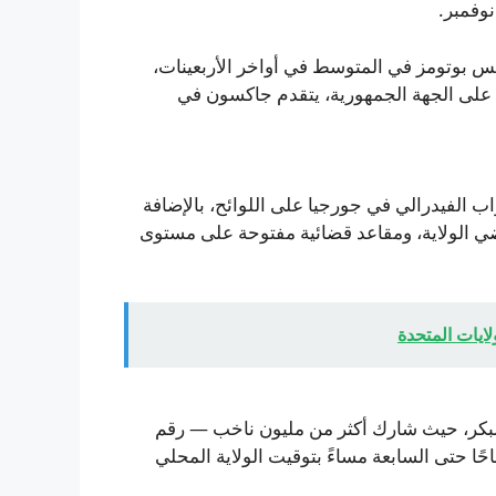
وفمبر.
نس بوتومز في المتوسط في أواخر الأربعينات،
. على الجهة الجمهورية، يتقدم جاكسون في
عام: جميع المقاعد الـ14 لمجلس النواب الفيدرالي في جورجيا على اللوائح، بالإضافة
ضي الولاية، ومقاعد قضائية مفتوحة على مستوى
ايات المتحدة
المبكر، حيث شارك أكثر من مليون ناخب — رقم
ًا حتى السابعة مساءً بتوقيت الولاية المحلي