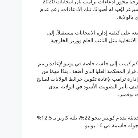
الانتخبات على مستوى الولاية حاسمة لعدة أسباب. كانت جورجيا محور ادعاءات ترامب بأن انتخابات 2020
غر ليُعيد له أصواتًا. تلك الادعاءات، رغم عدم
بالولاية.
على كيفية إدارة الانتخابات مستقبلاً. إلى
تخابية مثل النائب العام ووزير الخارجية
اكم كيمب إلى جلسة خاصة في يونيو لإعادة رسم
 لجورجيا قبيل انتخابات 2028، وذلك بعد قرار المحكمة العليا الذي أضعف بندًا مهمًا من
 إدارة ترامب لإعادة تكوين خرائط الولايات لصالح
فيف تأثير التصويت الأسود في الولاية. مدى
ت نوفمبر.
في التمهيدي الجمهوري لمجلس الشيوخ تظهر استطلاعات حديثة تقدم كولينز بنحو 22%، يليه كارتر بـ 12.5%