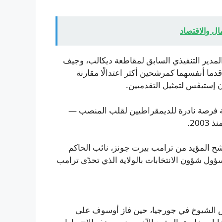
ال والاقتصاد
لمدير التنفيذي السابق لمقاطعة ديكالب، وجيف
 قدما أنفسهما كمرشحين أكثر اعتدالًا مقارنة
ن إستيڤس لتمثيل التقدميين.
فسة فرصة نادرة للديمقراطيين لقلب المنصب —
20.
ح المؤيد من ترامب بيرت جونز، نائب الحاكم
سؤول شؤون الانتخابات بالولاية الذي تحدّى ترامب
جتي مقعدي مجلس الشيوخ في جورجيا، حين فاز أوسوف على