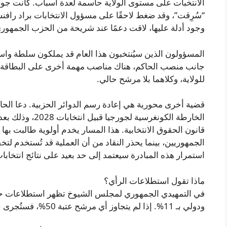
“سُرِقت”، وقد ضغط لاحقًا على مسؤول الانتخابات براد رافنسپر
وجود أدلة عليها، لاقت دعمًا عند شريحة من الحزب الجمهوري 
المسؤولون الذين سيُنتخبون هذا العام قد يملكون سلطة واسعة 
جانب منصب الحاكم، هناك مناصب مهمة أخرى على البطاقة الان
للولاية، وكلاهما بلا مرشح حالي.
قضية أخرى محورية هي إعادة رسم الدوائر الحزبية. دعا الح
الخارطة الكونغرسية
قانون الحقوق الانتخابية. هذا المسار يخدم أولوية طالبت بها
الجمهوريين، بينما يحذر النقاد من أن العملية قد تُستخدم لتخ
استمرار هذه المبادرة سيعتمد إلى حد بعيد على نتائج انتخابا
ماذا تقول استطلاعات الرأي؟
ودولي بـ 11%. إذا لم يتجاوز أي مرشح عتبة 50%، فستُجرى جولة حاسمة في 16 يونيو.