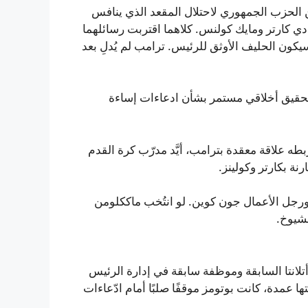
 الحزب الجمهوري لاحتلال المقعد الذي ينافس
ي كارتر ومايك كولنس. كلاهما اقتربت رسائلهما
ون الحليف الأوثق للرئيس. ترامب لم يُدلِ بعد
ّه تحقيق أخلاقي مستمر بشأن ادعاءات إساءة
بطه علاقة معقدة بترامب، أيَّد مدرّب كرة القدم
رنة بكارتر وكولينز.
ورجل الأعمال جون كوين. لو انتُخب ماككلومن
شيوخ.
لانتا السابقة وموظفة سابقة في إدارة الرئيس
ها عمدة، كانت بوتومز موقفًا صلبًا أمام ادّعاءات