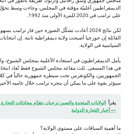
منافس جمهوري وشق رافائيل وارنوك طريقه بالفوز في انتخا
الديمقراطيين أغلبيّة مؤقتة في المجلس، وجاءت وسط تحوّل 
على ترامب في 2020 للمرة الأولى منذ 1992.
لكن نتائج 2024 أعادت تشكّل الصورة حين فاز ترا
القائلة إن جورجيا أصبحت ولاية ديمقراطية ثابتة. إن انتخابات ا
السياسية في الولاية.
يأمل الديمقراطيون في استعادة الأغلبية بمجلس الشيوخ، و
في هذا المسعى. ثلث مقاعد مجلس الشيوخ فقط تُعاد انتخابه
الجمهوريين، والكونغرس تحت سيطرة جمهورية حالياً في كلا 
سيؤثر بقوة على ما يمكن أن ينجزه ترامب خلال عاميه الأخيري
يقرأ
الولايات المتحدة والصين ترحبان بتقدّم محادثات التجار
— أخبار التجارة الدولية
ما أهمية السباقات على مستوى الولاية؟