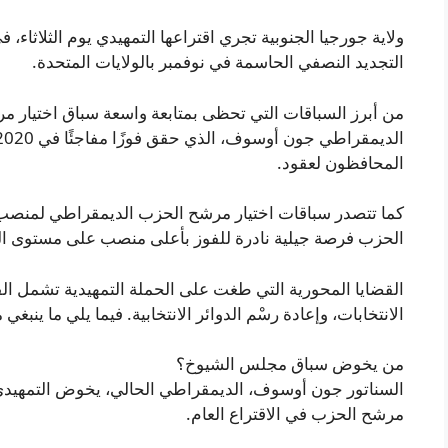
ولاية جورجيا الجنوبية تجري اقتراعها التمهيدي يوم الثلاثا
التجديد النصفي الحاسمة في نوفمبر بالولايات المتحدة.
من أبرز السباقات التي تحظى بمتابعة واسعة سباق اختيار م
المحافظون لعقود.
كما تتصدر سباقات اختيار مرشح الحزب الديمقراطي لمنصب الح
الحزب فرصة جيلية نادرة للفوز بأعلى منصب على مستوى الو
القضايا المحورية التي طغت على الحملة التمهيدية تشمل ال
الانتخابات، وإعادة رسْم الدوائر الانتخابية. فيما يلي ما ينبغي 
من يخوض سباق مجلس الشيوخ؟
السناتور جون أوسوف، الديمقراطي الحالي، يخوض التمهيدي
مرشح الحزب في الاقتراع العام.