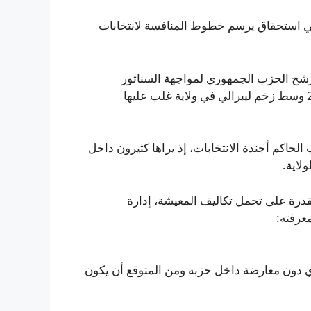
ء، في استحقاق يرسم خطوط المنافسة لانتخابات
رشح الحزب الجمهوري لمواجهة السناتور
الديمقراطي جون أوسوف، الذي حقق فوزًا مفاجئًا في 2020 وسط زخم ليبرالي في ولاية غلب عليها
اكم أجندة الانتخابات، إذ يراها كثيرون داخل
لاية.
قدرة على تحمل تكاليف المعيشة، إدارة
معرفته:
 دون معارضة داخل حزبه ومن المتوقع أن يكون