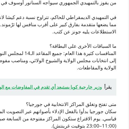
من يفوز بالتمهيدي الجمهوري سيواجه السناتور أوسوف في ن
في التمهيدي الديمقراطي للحاكم، تتراوح نسبة دعم كيشا لا
مما يضعها متقدمة بفارق كبير على أقرب منافس لها ثرْموند
الاستطلاعات يليه جونز عن كثب.
ما السباقات الأخرى على البطاقة؟
المنافسات كثيرة هذا ال
إلى انتخابات مجلس الولاية والشيوخ الولائي، ومناصب مفو
الولاية والمقاطعات.
يقرأ
وزير خارجية كوبا يستبعد أي تقدم في المفاوضات مع الول
متى تفتح وتغلق المراكز الانتخابية في جورجيا؟
سكان جورجيا بدأوا بالفعل الإدلاء بأصواتهم عبر التصويت 
قياسي. يوم الاقتراع ستكون المراكز مفتوحة من السابعة صباح
(11:00–23:00 بتوقيت غرينتش).