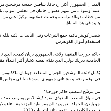
الميدان الجمهوري أكثر ازدحامًا. يتنافس خمسة مرشحين من
عليه أوسوف، من بينهم عضوان حاليان في مجلس النواب: باد
من خطاب دونالد ترامب، وحملت حملاتهما تركيزًا على من سيك
بتأييد في هذا السباق.
يتصدر كولينز قائمة جمع التبرعات ونيل التأييدات، لكنه يلف
استخدام أموال الكونغرس.
حاكم جورجيا المنتهية ولايته، الجمهوري بريان كيمب، الذي تر
الجامعية ديريك دولي، الذي يقدّم نفسه كخيار أكثر اعتدالًا مقا
يُكمل لائحة المرشحين الجنرال المتقاعد جوناثان ماككلومن 
في نوفمبر، فسيصبح ثاني جمهوري أسود فقط في مجلس ال
من يترشّح لمنصب حاكم جورجيا؟
في سباق المنصب التنفيذي، تقود كيشا لانس بوتومز، عمدة أت
جو بايدن، الحملة التمهيدية الديمقراطية المزدحمة. أثناء ولايت
ترامب الكاذبة حول تزوير نتائج انتخابات 2020.