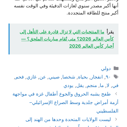
أنها أكبر مصدر سنوي لغازات الدفيئة وفي الوقت نفسه
أكبر منتج للطاقة المتجددة.
يقرأ
ما المنتخبات التي لا تزال قادرة على التأهل إلى
كأس العالم 2026؟ متى تُقام مباريات الملحق؟ —
أخبار كأس العالم 2026
التصنيفات
دولي
الوسوم
٩٠
,
انفجار
,
بحياة
,
شخصا
,
صيني
,
عن
,
غازي
,
فحم
,
في
,
لا
,
ما
,
منجم
,
يقل
,
يودي
طفح يشبه الحروق والجوع أطفال غزة في مواجهة
أزمة أمراض جلدية وسط الصراع الإسرائيلي–
الفلسطيني
ليست الولايات المتحدة وحدها من الهند إلى