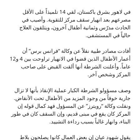
في لاهور بشرق باكستان، لقي 14 تلميذاً على الأقل
مصرعهم بعد انهيار سقف مركز للتقوية. وأصيب في
الحادث مدرّس وثمانية أطفال آخرون، ويتلقون العلاج
حالياً في المستشفى.
أفادت مصادر طبية نقلاً عن وكالة “فرانس برس” أن
أعمار الأطفال الذين قضوا في الانهيار تراوحت بين 4 و12
عاماً. وأعلنت الشرطة أنها ألقت القبض على صاحب
المركز وشخص آخر.
وصف مسؤولو الشرطة الكبار عملية الإنقاذ بأنها لا تزال
جارية خوفاً من وجود المزيد من الأطفال تحت الأنقاض.
ونقلت وكالة “رويترز” عن المسؤول فهد كمال قوله إن
المركز كان يقع في مبنى قديم، وإن السقف كان في طور
البناء، وانهار غالباً بسبب رداءة التشييد.
يقول شهود عيان إن بعض العمال كانوا يصلحون بلاط