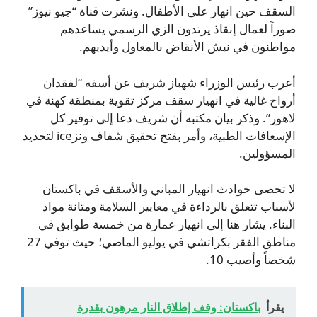
السقف حين انهار على الأطفال. ونشرت قناة “جيو نيوز”
صوراً لعمال إنقاذ يرتدون الزي الرسمي يساعدهم
مواطنون في نبش الأنقاض بالمعاول وأيديهم.
أعرب رئيس الوزراء شهباز شريف عن أسفه “لفقدان
أرواح غالية في انهيار سقف مركز تقوية بمنطقة كهنة في
لاهور”. وذكر بيان مكتبه أن شريف دعا إلى توفير كل
الإسعافات الطبية، وأمر بفتح تحقيق شفاف ونزice لتحديد
المسؤولين.
لا تحصى حوادث انهيار المباني والأسقف في باكستان
لأسباب تتعلق بالرداءة في معايير السلامة ومتانة مواد
البناء. يشار هنا إلى انهيار عمارة من خمسة طوابق في
مناطق الفقر بكراتشي في يوليو الماضي؛ حيث توفي 27
شخصاً وأصيب 10.
يقرأ
باكستان: وقف إطلاق النار مرهون بقدرة