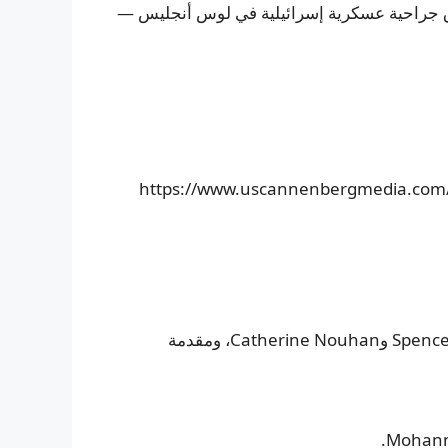
ق جراحية عسكرية إسرائيلية في لوس أنجليس —
https://www.uscannenbergmedia.com/20
– أُنتجت هذه الحلقة بواسطة Chloe K. Li بمشاركة Spencer Cline وCatherine Nouhan، ومقدمة