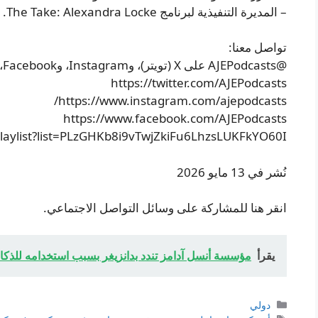
– المديرة التنفيذية لبرنامج The Take: Alexandra Locke.
تواصل معنا:
@AJEPodcasts على X (تويتر)، وInstagram، وFacebook، وYouTube:
https://twitter.com/AJEPodcasts
https://www.instagram.com/ajepodcasts/
https://www.facebook.com/AJEPodcasts
laylist?list=PLzGHKb8i9vTwjZkiFu6LhzsLUKFkYO60I
نُشر في 13 مايو 2026
انقر هنا للمشاركة على وسائل التواصل الاجتماعي.
يقرأ
مؤسسة أنسل آدامز تندد بدانزيغر بسبب استخدامه للذكاء
التصنيفات
دولي