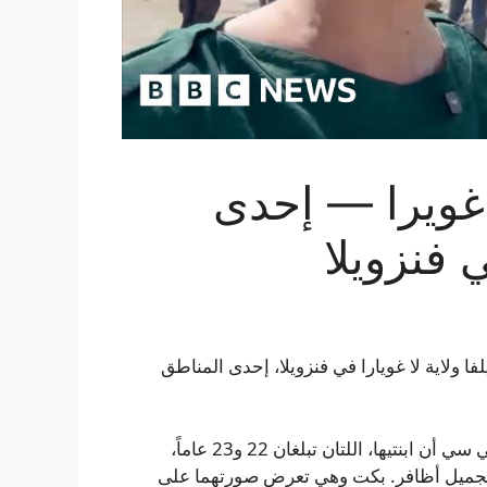
غويرا — إحدى
 فنزويلا
فا ولاية لا غويارا في فنزويلا، إحدى المناطق
ناتاشا دياز، أم تكاد تفقد صوتها من شدّة الألم، أخبرت البي بي سي أن ابنتيها، اللتان تبلغان 22 و23 عاماً،
ت تجميل أظافر. بكت وهي تعرض صورتهما على