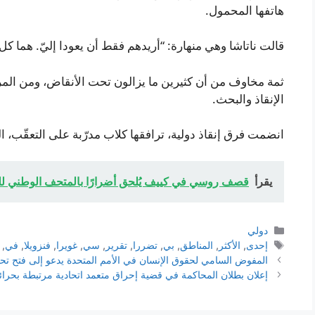
هاتفها المحمول.
قالت ناتاشا وهي منهارة: “أريدهم فقط أن يعودا إليّ. هما كل 
ثمة مخاوف من أن كثيرين ما يزالون تحت الأنقاض، ومن المرج
الإنقاذ والبحث.
انضمت فرق إنقاذ دولية، ترافقها كلاب مدرّبة على التعقّب، ا
يقرأ
قصف روسي في كييف يُلحق أضرارًا بالمتحف الوطني للف
التصنيفات
دولي
الوسوم
إحدى
,
الأكثر
,
المناطق
,
بي
,
تضررا
,
تقرير
,
سي
,
غويرا
,
فنزويلا
,
في
,
المفوض السامي لحقوق الإنسان في الأمم المتحدة يدعو إلى فتح تحق
إعلان بطلان المحاكمة في قضية إحراق متعمد اتحادية مرتبطة بحرائق