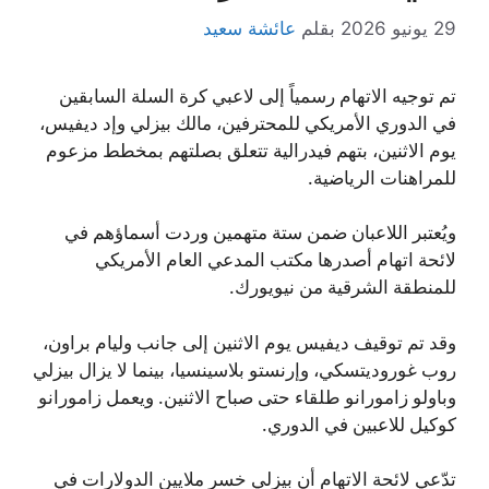
29 يونيو 2026
بقلم
عائشة سعيد
تم توجيه الاتهام رسمياً إلى لاعبي كرة السلة السابقين
في الدوري الأمريكي للمحترفين، مالك بيزلي وإد ديفيس،
يوم الاثنين، بتهم فيدرالية تتعلق بصلتهم بمخطط مزعوم
للمراهنات الرياضية.
ويُعتبر اللاعبان ضمن ستة متهمين وردت أسماؤهم في
لائحة اتهام أصدرها مكتب المدعي العام الأمريكي
للمنطقة الشرقية من نيويورك.
وقد تم توقيف ديفيس يوم الاثنين إلى جانب وليام براون،
روب غوروديتسكي، وإرنستو بلاسينسيا، بينما لا يزال بيزلي
وباولو زامورانو طلقاء حتى صباح الاثنين. ويعمل زامورانو
كوكيل للاعبين في الدوري.
تدّعي لائحة الاتهام أن بيزلي خسر ملايين الدولارات في