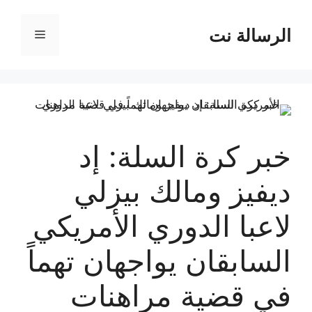
نتقل
لى
الرسالة نت
القائمة
لمحتوى
خبر كرة السلة: إد
ديفيز ومالك بيزلي
لاعبا الدوري الأمريكي
السابقان يواجهان تهماً
في قضية مراهنات