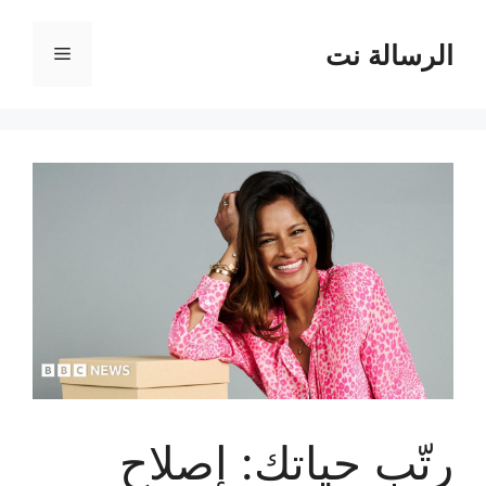
نتقل
لى
الرسالة نت
القائمة
لمحتوى
رتّب حياتك: إصلاح