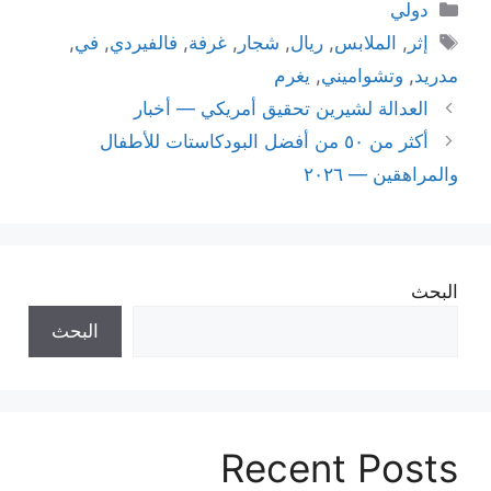
التصنيفات
دولي
الوسوم
إثر
,
الملابس
,
ريال
,
شجار
,
غرفة
,
فالفيردي
,
في
,
مدريد
,
وتشواميني
,
يغرم
العدالة لشيرين تحقيق أمريكي — أخبار
أكثر من ٥٠ من أفضل البودكاستات للأطفال
والمراهقين — ٢٠٢٦
البحث
البحث
Recent Posts