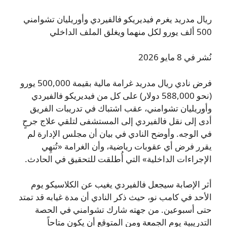
ريال مدريد يغرم فيديريكو فالفيردي وأوريليان تشوامني
500 ألف يورو لكل منهما ويغلق الملف الداخلي
نُشر في 8 مايو 2026
فرض نادي ريال مدريد غرامة مالية بقيمة 500,000 يورو
(نحو 588,000 دولار) على كل من فيديريكو فالفيردي
وأوريليان تشوامني، عقب اشتباك في تدريبات الفريق
أدى إلى نقل فالفيردي إلى المستشفى لتلقي علاج جرحٍ
في الوجه. وأوضح النادي في بيان أن مجلس الإدارة لم
يقرر فرض أي عقوبات رياضية، وأن الغرامة «تُنهِي
الإجراءات الداخلية» التي أُطلقت للتحقيق في الحادث.
أثر الإصابة سيجعل فالفيردي يغيب عن الكلاسيكو يوم
الأحد في كامب نو، حيث ذكر النادي أن مدة غيابه قد تمتد
حتى أسبوعين. من جهته شارك تشوامني في الحصة
التدريبية يوم الجمعة ومن المتوقع أن يكون متاحاً