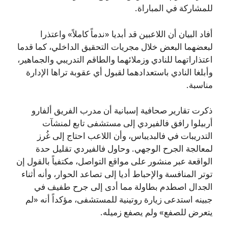
للمشاركة في المباراة.
أفاد البيان أن اللاعبين قد أبديا «ندماً كاملاً» واعتذرا
لبعضهما البعض خلال مجريات التحقيق الداخلي، كما قدما
اعتذاراتهما للنادي وزملائهما والطاقم التدريبي والجماهير،
وأبلغا النادي باستعدادهما لقبول أي عقوبة تراها الإدارة
مناسبة.
ذكرت تقارير صحافية إسبانية أن مدرب الفريق ألفارو
أربيلوا رافق فالفيردي إلى مستشفى تابع لمنشآت
التدريبات في فالبديباس، وأن اللاعب احتاج إلى غُرز
لمعالجة الجرح الوجهي. وحاول فالفيردي تقليل حدة
الواقعة عبر منشور على مواقع التواصل، مكتفياً بالقول إن
توتر المنافسة والإحباط أديا إلى تصاعد الحوار، وأنه أثناء
الجدال اصطدم بطاولة مما أدى إلى جرح طفيف في
جبينه استدعى زيارة روتينية للمستشفى، مؤكداً أنه «لم
يتعرض للصفع» ولم يصفع زميله.