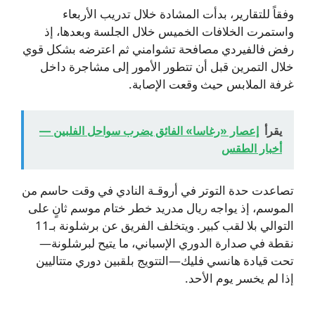
وفقاً للتقارير، بدأت المشادة خلال تدريب الأربعاء
واستمرت الخلافات الخميس خلال الجلسة وبعدها، إذ
رفض فالفيردي مصافحة تشوامني ثم اعترضه بشكل قوي
خلال التمرين قبل أن تتطور الأمور إلى مشاجرة داخل
غرفة الملابس حيث وقعت الإصابة.
يقرأ
إعصار «رغاسا» الفائق يضرب سواحل الفلبين —
أخبار الطقس
تصاعدت حدة التوتر في أروقـة النادي في وقت حاسم من
الموسم، إذ يواجه ريال مدريد خطر ختام موسم ثانٍ على
التوالي بلا لقب كبير. ويتخلف الفريق عن برشلونة بـ11
نقطة في صدارة الدوري الإسباني، ما يتيح لبرشلونة—
تحت قيادة هانسي فليك—التتويج بلقبين دوري متتاليين
إذا لم يخسر يوم الأحد.