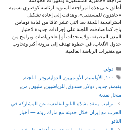
مراجعة «جاهزية المستقبل» وتغييرات الحوكمة
أطلق على هذه المراجعة السنوية لرئاسة كوفنتري تسمية
«جاهزون للمستقبل»، وهدفت إلى إعادة تشكيل
استراتيجية اللجنة بعد اثني عشر عامًا من قيادة توماس
باخ. كما صادقت اللجنة على إجراءات جديدة لاختيار
المدن المضيفة، ولاستحداث أو إلغاء رياضات وبرامج من
جدول الألعاب، في خطوة تهدف إلى مرونة أكبر وتجاوب
مع متغيرات الرياضة العالمية.
التصنيفات
دولي
الوسوم
١٠٠
,
الأولمبية
,
الأولمبيين
,
الدوليةيوفر
,
اللجنة
,
بقيمة
,
جديد
,
دولار
,
صندوق
,
للرياضيين
,
مليون
,
من
,
منحا
,
نقدية
ترامب ينتقد بشدّة الناتو لتقاعسه عن المشاركة في
الحرب مع إيران خلال حديثه مع مارك روته — أخبار
الناتو
المغرب يعود ويقلب النتيجة بعد أهداف تاريخية من