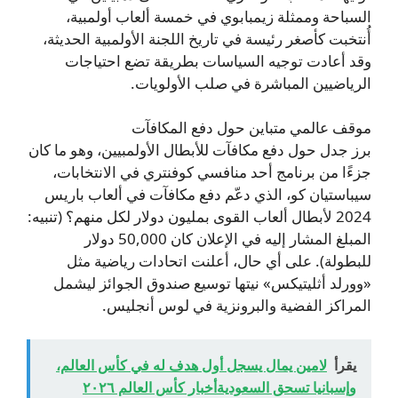
السباحة وممثلة زيمبابوي في خمسة ألعاب أولمبية،
أُنتخبت كأصغر رئيسة في تاريخ اللجنة الأولمبية الحديثة،
وقد أعادت توجيه السياسات بطريقة تضع احتياجات
الرياضيين المباشرة في صلب الأولويات.
موقف عالمي متباين حول دفع المكافآت
برز جدل حول دفع مكافآت للأبطال الأولمبيين، وهو ما كان
جزءًا من برنامج أحد منافسي كوفنتري في الانتخابات،
سيباستيان كو، الذي دعّم دفع مكافآت في ألعاب باريس
2024 لأبطال ألعاب القوى بمليون دولار لكل منهم؟ (تنبيه:
المبلغ المشار إليه في الإعلان كان 50,000 دولار
للبطولة). على أي حال، أعلنت اتحادات رياضية مثل
«وورلد أثليتيكس» نيتها توسيع صندوق الجوائز ليشمل
المراكز الفضية والبرونزية في لوس أنجليس.
يقرأ
لامين يمال يسجل أول هدف له في كأس العالم،
وإسبانيا تسحق السعوديةأخبار كأس العالم ٢٠٢٦