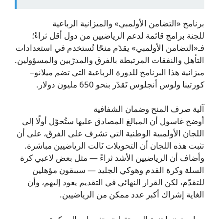
برنامج «التضامن الأولمبي» والميزانية الرباعية
للجنة برامج قائمة لدعم الرياضيين من دول أقل ثراءً؛
فـ«التضامن الأولمبي» يقدّم منحًا تُستخدم في استعدادات
التأهل والنفقات المرتبطة بالفرق والمدرّبين والمسؤولين.
ميزانية هذا البرنامج للدورة الرباعية التي تضم ميلانو–
كورتينا ولوس أنجلوس تَقدّر بنحو 650 مليون دولار.
آلية صرف المنح وضمان الشفافية
أوضح غاسول أن المبالغ المصادق عليها ستُحوّل أولًا إلى
اللجان الأولمبية الوطنية التي تشرف على الفرق، على أن
تثبت هذه اللجان أن التحويلات نَالت الرياضيين مباشرة.
وأضاف أن الرياضيين الأشد ثراءً — مثل بعض لاعبي كرة
السلة وكرة القدم وهوكي الجليد — سيبقون مؤهلين
للتقدّم، لكن القرار النهائي في التقديم يعود إليهم، وأن
الغاية إشراك أكبر عدد ممكن من الرياضيين.