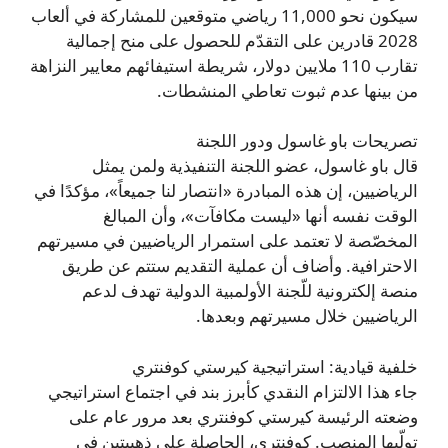
سيكون نحو 11,000 رياضي متوقعين للمشاركة في ألعاب
2028 قادرين على التقدّم للحصول على منح إجمالية
تقارب 110 ملايين دولار، شريطة استيفائهم معايير النزاهة
من بينها عدم ثبوت تعاطي المنشطات.
تصريحات باو غاسول ودور اللجنة
قال باو غاسول، عضو اللجنة التنفيذية ولمن يمثل
الرياضيين، إن هذه المبادرة «انتصار لنا جميعاً»، مؤكدًا في
الوقت نفسه أنها «ليست مكافآت»، وأن المبالغ
المخصّصة لا تعتمد على استمرار الرياضيين في مسيرتهم
الاحترافية. وأضاف أن عملية التقديم ستتم عن طريق
منصة إلكترونية للّجنة الأولمبية الدولية تهدف لدعم
الرياضيين خلال مسيرتهم وبعدها.
خلفية قيادية: استراتيجية كيرستي كوفنتري
جاء هذا الالتزام النقدي كأبرز بند في اجتماع استراتيجي
وضعته الرئيسة كيرستي كوفنتري بعد مرور عام على
تولّيها المنصب. كوفنتري، الحاصلة على ذهبيتين في