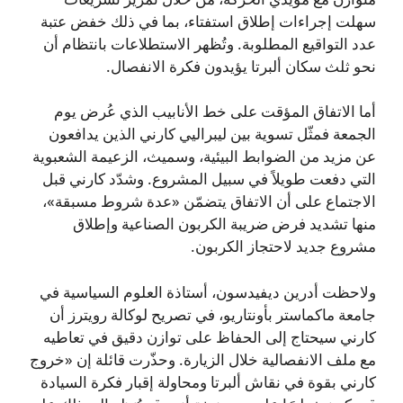
سهلت إجراءات إطلاق استفتاء، بما في ذلك خفض عتبة
عدد التواقيع المطلوبة. وتُظهر الاستطلاعات بانتظام أن
نحو ثلث سكان ألبرتا يؤيدون فكرة الانفصال.
أما الاتفاق المؤقت على خط الأنابيب الذي عُرض يوم
الجمعة فمثّل تسوية بين ليبراليي كارني الذين يدافعون
عن مزيد من الضوابط البيئية، وسميث، الزعيمة الشعبوية
التي دفعت طويلاً في سبيل المشروع. وشدّد كارني قبل
الاجتماع على أن الاتفاق يتضمّن «عدة شروط مسبقة»،
منها تشديد فرض ضريبة الكربون الصناعية وإطلاق
مشروع جديد لاحتجاز الكربون.
ولاحظت أدرين ديفيدسون، أستاذة العلوم السياسية في
جامعة ماكماستر بأونتاريو، في تصريح لوكالة رويترز أن
كارني سيحتاج إلى الحفاظ على توازن دقيق في تعاطيه
مع ملف الانفصالية خلال الزيارة. وحذّرت قائلة إن «خروج
كارني بقوة في نقاش ألبرتا ومحاولة إقبار فكرة السيادة