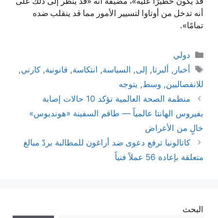
قد يكون خطيرًا عليه»، مضيفة أنه «قد يُنظر إلى ذلك على
أنه تدخل من أوتاوا لتسيير الأمور مما قد ينقلب ضده
تمامًا».
التصنيفات
دولي
الوسوم
أخبار
,
ألبرتا
,
إلى
,
السياسة
,
انتكاسة
,
قانونية
,
كارني
,
للانفصاليين
,
وسط
,
يتوجه
منظمة الصحة العالمية تؤكد 10 حالات إصابة
بفيروس الهانتا عالمياً — طاقم السفينة «هونديوس»
خالٍ من الأعراض
كاتالونيا ترفع دعوى ضد أراغون للمطالبة بردّ مبالغ
متعلقة بإعادة 56 عملاً فنياً
البحث