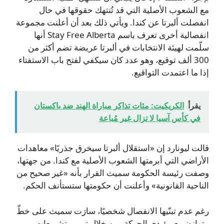
مع الشعوب الأصلية التي قد تُنتهك حقوقها في حال
انفصلت ألبرتا عن كندا. ويأتي ذلك بعد أن أعلنت مجموعة
انفصالية أخرى تعرف باسم Stay Free Alberta أنها
سلّمت لهيئة الانتخابات في ألبرتا عريضة تضم أكثر من
300 ألف توقيع، وهو عدد كان سيكفي لفتح باب الاستفتاء
إذا ما اعتمدت التواقيع.
يقرأ
الكريكيت: مئات تذاكر مباراة الهند ضد باكستان
في كأس آسيا لا تزال غير مُباعة
قالت ليونارد إن «استقلال ألبرتا سيخرق جذريًا» معاهدات
الأراضي التي أبرمتها الشعوب الأصلية مع كندا. من جهتها،
وصفت رئيسة الحكومة سميث القرار بأنه «غير صحيح من
الناحية القانونية» وأعلنت أن حكومتها ستستأنف الحكم.
رغم عدم تبنّيها الانفصال شخصيًا، سارَت سميث على خطّ
متوازن مع مؤيدي الحركة، من خلال تمرير تشريعات