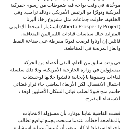
موحَّدة، في وقت يواجه فيه ضغوطات من رسوم جمركية
أمريكية وتوتّرًا مع الرئيس الأمريكي دونالد ترامب. وفي
الخلفية، حاولت جماعات مثل مشروع رخاء ألبرتا
(Alberta Prosperity Project) استثمار السخط الإقليمي
المتزايد حيال سياسات قيادات الليبراليين المتعاقبة،
قائلين إن أوتاوا فرضت قيودًا مفرطة على صناعة النفط
والغاز المربحة في المقاطعة.
في وقت سابق من العام، التقى أعضاء من الحركة
بمسؤولين في وزارة الخارجية الأمريكية، وتلا ذلك سلسلة
لقاءات وصفوها بالإيجابية ناقشوا خلالها لوجستيات
احتمال الانفصال. لكن الأربعاء الماضي جاء قرار قضائي
حاسم منح قبولا لطلب قبائل السكان الأصليين لوقف
الاستفتاء المقترح.
قضت القاضية شاينا ليونارد بأن مسؤولة الانتخابات
بالمقاطعة أخطأت عندما سمحت بجمع تواقيع تطالب
بإجراء استفتاء؛ إذ كان ينبغي أن تُستهلّ عملية استشارة