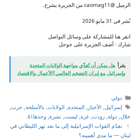
الزميل @caomag11 من الجزيرة يشرح.
نُشر في 31 مايو 2026
انقر هنا للمشاركة على وسائل التواصل
شارك · أضف الجزيرة على جوجل
يقرأ
هل يمكن أن تُغذّي مواجهة الولايات المتحدة
وإسرائيل مع إيران التضخم العالمي؟الأعمال والاقتصاد
التصنيفات
دولي
الوسوم
إسرائيل
,
الأخبار
,
المتحدة
,
الولايات
,
بالأسلحة
,
حرب
,
خلال
,
دولة
,
زودت
,
غزة
,
ليست
,
نشرة
,
وحدها٥١
تقدّم القوات الإسرائيلية إلى ما بعد نهر الليطاني في
لبنان — ما مدى أهميته؟