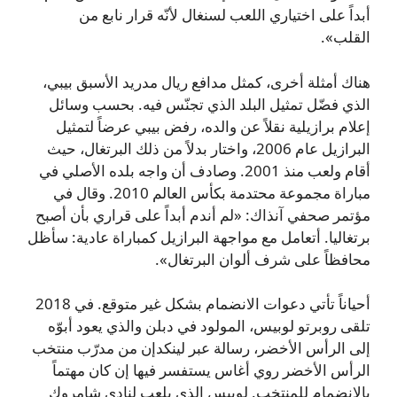
أبداً على اختياري اللعب لسنغال لأنّه قرار نابع من
القلب».
هناك أمثلة أخرى، كمثل مدافع ريال مدريد الأسبق بيبي،
الذي فضّل تمثيل البلد الذي تجنّس فيه. بحسب وسائل
إعلام برازيلية نقلاً عن والده، رفض بيبي عرضاً لتمثيل
البرازيل عام 2006، واختار بدلاً من ذلك البرتغال، حيث
أقام ولعب منذ 2001. وصادف أن واجه بلده الأصلي في
مباراة مجموعة محتدمة بكأس العالم 2010. وقال في
مؤتمر صحفي آنذاك: «لم أندم أبداً على قراري بأن أصبح
برتغاليا. أتعامل مع مواجهة البرازيل كمباراة عادية: سأظل
محافظاً على شرف ألوان البرتغال».
أحياناً تأتي دعوات الانضمام بشكل غير متوقع. في 2018
تلقى روبرتو لوبيس، المولود في دبلن والذي يعود أبوّه
إلى الرأس الأخضر، رسالة عبر لينكدإن من مدرّب منتخب
الرأس الأخضر روي أغاس يستفسر فيها إن كان مهتماً
بالانضمام للمنتخب. لوبيس الذي يلعب لنادي شامروك