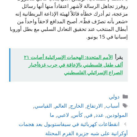
روفرز تجاهل الرسالة لأشهر اعتقاداً منها أنها رسائل
مزعجة، ثم أدرك خطأه قائلاً لهيئة الإذاعة البريطانية إنه
«شعر بأنه تصرّف فظّ». أصبح المدافع لاحقاً واحداً من
أبطال المنتخب عند تحقيق التعادل السلبي مع بطل أوروبا
إسبانيا في 15 يونيو.
يقرأ
الأمم المتحدة: الهجمات الإسرائيلية أصابت ٢١
ألف طفل فلسطيني بالإعاقة في حرب غزةأخبار
الصراع الإسرائيلي الفلسطيني
التصنيفات
دولي
الوسوم
أسباب
,
الارتفاع
,
الخارج
,
العالم
,
القياسي
,
المولودين
,
عدد
,
في
,
كأس
,
لاعبي
,
ما
انقطاعات كهربائية في سيفاستوبول بعد هجمات
أوكرانية على شبه جزيرة القرم المحتلة