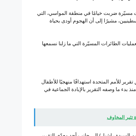
ت مسيّرة ضربت خيامًا في منطقة المواسي، التي
نيين، مشيرًا إلى أن الهجوم أودى بحياة
 لعمليات الطائرات المسيّرة التي ما زلنا نسمعها
تقرير للأمم المتحدة استهدافًا منهجيًا للأطفال
ا نحو 30% من قتلى الحملة منذ بدء ما وصفه التقرير بالإبادة الجماعية في
 تثير المخاوف
السيدة راشيل) إلى جانب أحد معدّي التقرير،