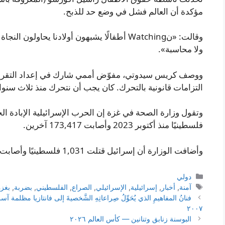
مؤكدة أن العالم فشل في وضع حد للذبح.
وقالت: «نWatching أطفالًا يشبهون أولادنا يحاو
ولا محاسبة».
ووصف كريس سيدوتي، مفوّض أممي شارك في إعداد التقرير، ن
التزامات قانونية بالتحرك. كان يجب أن نتحرك منذ ثلاث سنو
فلسطينيًا منذ أكتوبر 2023 وأصابت 173,417 آخرين.
وأضافت الوزارة أن إسرائيل قتلت 1,031 فلسطينيًا وأصابت 3,309 آخرين منذ «الهدنة» في أكتوبر 2025.
التصنيفات
دولي
الوسوم
آمنة
,
أخبار
,
إسرائيلية
,
الإسرائيلي
,
الصراع
,
الفلسطيني
,
بضربة
,
بغزة
فنانُ المفاهيمِ الذي يُحَوِّلُ صِراعاتِهِ الشَّخصيةَ إلى فانتازيا مظل
٢٠٠٧
البوسنة زنابق وتنانين — كأس العالم ٢٠٢٦