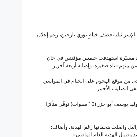
إسرائيلية قصف خيامٍ تؤوي نازحين، رغم إعلان
 مسيّرة استهدفت خيمتين مؤقتتين في خان
ينهم فتاة صغيرة، وإصابة أربعة آخرين.
ى من موقع الهجوم على الخيام في المواسي
ى الصليب الأحمر.
وأفاد مصدر في مستشفى ناصر لوكالة الأناضول بأن الطفل وليد يوسف أبو جزر (10 سنوات) توفّي متأثرًا
ائيل واصلت هجماتها رغم الهدنة. وأضاف:
نذ وصول الهدنة العام الماضي».