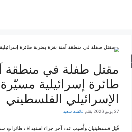
حث
مقتل طفلة في منطقة آم
طائرة إسرائيلية مسيّرة
الإسرائيلي الفلسطيني
27 يونيو 2026
بقلم
عائشة سعيد
قُتِل فلسطينيان وأُصيب عدد آخر جراء استهداف طائراتٍ مسي