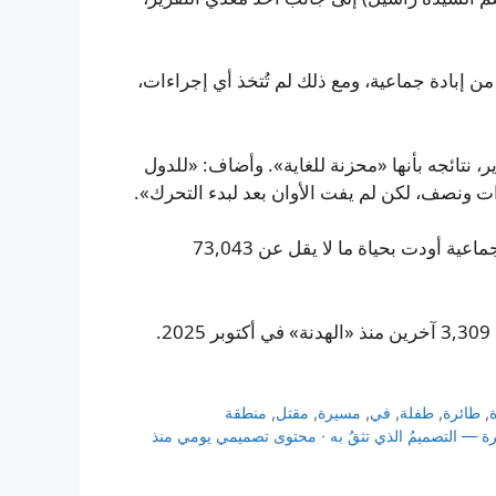
لون النجاة من إبادة جماعية، ومع ذلك لم تُتخذ أي إجراءات،
تائجه بأنها «محزنة للغاية». وأضاف: «للدول
ات ونصف، لكن لم يفت الأوان بعد لبدء التحرك».
وتقول وزارة الصحة في غزة إن الحرب الإسرائيلية الإبادة الجماعية أودت بحياة ما لا يقل عن 73,043
,
طائرة
,
طفلة
,
في
,
مسيرة
,
مقتل
,
منطقة
مة آسرة — التصميمُ الذي تثقُ به · محتوى تصميمي يومي منذ