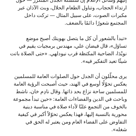
ارتداء الحجاب، وتناول الطعام الحلال، وبث الآذان عبر
مكبرات الصوت، على سبيل المثال — تركت داخل
المجتمع شعورًا دائمًا بالضعف.
«تبدأ بالشعور أن كل ما يتصل بهويتك أصبح موضع
تساؤل»، قال فيضان علي، مهندس برمجيات يقيم في
نويْدَا، الضاحية المكتظة قرب نيودلهي. «حتى الصلاة باتت
شيئًا تعيد التفكير فيه».
يرى محلّلون أن الجدل حول الصلوات العامة للمسلمين
يعكس تحوّلًا أوسع في الهند، حيث أصبحت الرؤية العامة
للمسلمين ساحة نزاع بحد ذاتها. وقال نادِم خان، ناشط
وباحث في الدين والفضاءات العامة: «حين تبدأ مجموعة
بالخوف من التجمع علنًا لأداء صلاة في مناسبة دينية
محورية بالنسبة إليها، فهذا يعكس تحوّلاً أكبر في كيفية
التفاوض على الفضاء العام ومن يعتبر له الحق في
شغله».