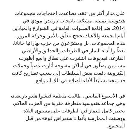
على مدار أكثر من عقد، تصاعدت احتجاجات مجموعات
هندوسية يمينية، مشجّعة بانتخاب ناريندرا مودي في
2014، ضد إقامة الصلوات العامة في الشوارع والميادين
أيام الجمعة والأعياد بحجج تتعلّق بالأمن وحركة المرور.
هذه المجموعات، بل ومشرّعون من حزب بهاراتيا جاناتا،
تعطّلوا أداء النماز في الطرقات والحدائق والأراضي
الفارغة. فيديوهات انتشرت على نطاق واسع أظهرت
مسلمين يصلّون في أماكن مفتوحة أثارت غضباً وحملات
إلكترونية دفعت بعض السلطات إلى سحب تصاريح كانت
قد منحت سابقاً لأداء الصلاة في تلك المواقع.
في الأسبوع الماضي، طالبت منظمة فيشوا هندو باريشاد،
وهي جماعة هندوسية متطرفة مقربة من الحزب الحاكم،
بحظر كامل للنماز في الطرقات على مستوى البلاد،
ووصفت الممارسة بأنها «استعراض قوة» من قبل
المجتمع.