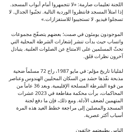
اللجنة تعليمات صارمة: «لا تتجمهروا أمام أبواب المسجد.
إذا امتلأ المسجد فانتظروا الوردية التالية. تجنّبوا الجدال. لا
تسجلوا فيديو. لا تستجيبوا للاستفزازات.»
الموجودون يومئون في صمت؛ بعضهم يتصفّح مجموعات
واتساب حيث بدأت تنشر إشعارات الشرطة المحلية التي
تحثّ المسلمين على الامتناع عن الصلوات العلنية. يتبادل
آخرون نظرات قلق.
لمَليانا تاريخ مؤلم: في مايو 1987، راح 72 مسلماً ضحية
مذبحة نفّذها حشد من السكان المحليين الهندوس وعناصر
من قوة الشرطة المسلحة الإقليمية. وبعد 36 عاماً من
المحاكمات، برأت محكمة مقاطعة في 2023 عشرات
المتهمين لضعف الأدلة. ومع ذلك، فإن ما دفع لجنة
المسجد والمصلين إلى مراجعة خطط العيد هذه المرة
أسباب أكثر عصرية.
الناس بطبيعتهم خائفون