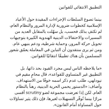
التطبيق الانتقائي للقوانين
بينما تصوغ السلطات الإجراءات المقيدة حول الأعياد
الإسلامية كخطوات ضرورية لإدارة المرور والنظام العام،
لم تكتفِ بذلك فحسب، بل سهّلت بالمقابل العديد من
المسيرات والاحتفالات الدينية الهندوية الكبيرة بتوجيهات
تحويل حركة المرور، وحماية شرطية، ودعم بنيهي عام.
ومن ثم يرى منتقدون أن التباين في المعاملة يعمّق شعور
المسلمين بأن هناك تطبيقًا انتقائيًا للقوانين.
«ما يلاحظه الناس ليس مجرد القيود بحد ذاتها، بل
التطبيق غير المتساوي للقواعد»، قال محامٍ مقيم في
نيودلهي، طلب عدم ذكر اسمه خوفًا من الاستهداف.
وأضاف: «الدستور يحمي الحرية الدينية، رهناً بالنظام
العام. لكن إذا تعرضت مجموعة لضو scrutiny أقسى
مرارًا بينما تُوفّر التسهيلات لغيرها، فإن ذلك يثير تساؤلات
حول المساواة أمام القانون».