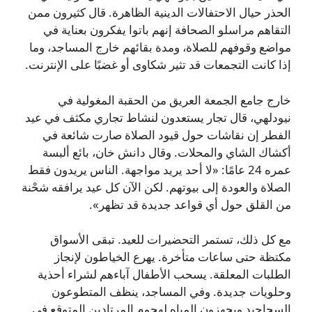
الحذر حيال الاحتفالات الدينية الظاهرة. قال كثيرون ممن
التقاهم مراسلو الصحافة إنهم باتوا يفكرون بعناية في
مواضع وقوفهم للصلاة، ومدة بقائهم خارج المساجد، وما
إذا كانت التجمعات قد تثير شكاوى أو غضبًا على الإنترنت.
خارج جامع الجمعة العريق من الحقبة المغولية في
نيودلهي، قال تجار يستعدون لنشاط تجاري مكثف في عيد
الفطر إن نقاشات حول قيود الصلاة صارت شائعة في
أكشاك الشاي والمحلات. وقال دانش خان، بائع ألبسة
عمره 24 عامًا: «لا أحد يريد مواجهة. الناس يريدون فقط
الصلاة والعودة إلى بيوتهم. لكن الآن كل عيد يرافقه شحْنة
من القلق حول أي قواعد جديدة قد تظهر».
مع كل ذلك، تستمر التحضيرات للعيد. تبقى الأسواق
مكتظة حتى ساعات متأخرة. يهرع الخياطون لإنجاز
الطلبات المعلقة. يسحب الأطفال آباءهم لشراء أحذية
وحلويات جديدة. وفي المساجد، ينظف المتطوعون
السجاجيد ويجهزون المياه لهجوم المرتادين المتوقع في