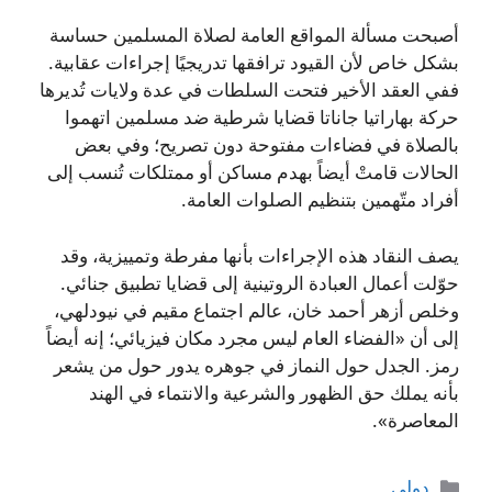
أصبحت مسألة المواقع العامة لصلاة المسلمين حساسة
بشكل خاص لأن القيود ترافقها تدريجيًا إجراءات عقابية.
ففي العقد الأخير فتحت السلطات في عدة ولايات تُديرها
حركة بهاراتيا جاناتا قضايا شرطية ضد مسلمين اتهموا
بالصلاة في فضاءات مفتوحة دون تصريح؛ وفي بعض
الحالات قامتْ أيضاً بهدم مساكن أو ممتلكات تُنسب إلى
أفراد متّهمين بتنظيم الصلوات العامة.
يصف النقاد هذه الإجراءات بأنها مفرطة وتمييزية، وقد
حوّلت أعمال العبادة الروتينية إلى قضايا تطبيق جنائي.
وخلص أزهر أحمد خان، عالم اجتماع مقيم في نيودلهي،
إلى أن «الفضاء العام ليس مجرد مكان فيزيائي؛ إنه أيضاً
رمز. الجدل حول النماز في جوهره يدور حول من يشعر
بأنه يملك حق الظهور والشرعية والانتماء في الهند
المعاصرة».
التصنيفات
دولي