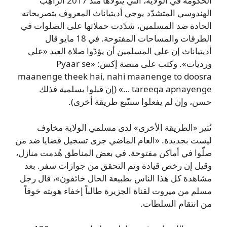
الحكومة في الولاية، التي يتولاها منذ 2017 الراهِب
الهندوسي المتشدّد يوجي أديتياناث المعروف بتصريحاته
الحادة ضد المسلمين، شدّدت حملاتها على الصلوات في
الطرقات والمساحات المفتوحة. في 18 مايو قال
أديتياناث إن على المسلمين أن يؤدّوا صلاة العيد «على
ورديات». وكتب على منصة إكس: «Pyaar se
maanenge theek hai, nahi maanenge to doosra
tareeqa apnayenge …» (إن قبلوا بسلمية فذلك
حسن، وإن لم يفعلوا سنتّبع طريقة أخرى).
تُثير «الطريقة الأخرى» لدى مسلمي الولاية مخاوف
ليست بجديدة. «العام الماضي جرى تسجيل قضايا ضد من
صلّوا في أماكن مفتوحة. في بعض المناطق هُدمت منازل،
وقيل إن رخص قيادة وتم التحقق من جوازات سفر. بعد
مشاهدة كل هذا الناس بطبيعة الحال خائفون»، قال رجل
مسلم من ميروت لقناة الجزيرة طالباً إخفاء هويته خوفاً
من انتقام السلطات.