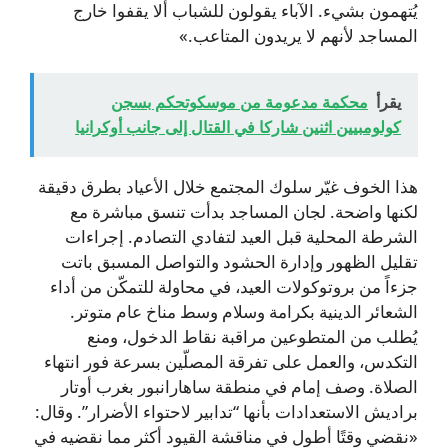
يُتهمون بشيء. الآباء يقولون للشباب ألا يقفوا خارج
المساجد لأنهم لا يريدون المتاعب.»
يقرأ
محكمة مدعومة من موسكوتحكم بسجن
كولومبيين اثنين شاركا في القتال إلى جانب أوكرانيا
هذا الخوف غيّر سلوك المجتمع خلال الأعياد بطرق دقيقة
لكنها واضحة. لجان المساجد بدأت تنسق مباشرة مع
الشرطة المحلية قبل العيد لتفادي التصادم. إجراءات
تقليل الظهور وإدارة الحشود والتواصل المسبق باتت
جزءاً من بروتوكولات العيد، في محاولة للتمكّن من أداء
الشعائر الدينية بكرامة وسلام وسط مناخ عام متوتر.
يُطلب من المتطوعين مراقبة نقاط الدخول، ومنع
التكدس، والعمل على تفرقة المصلّين بسرعة فور انتهاء
الصلاة. وصف إمام في منطقة ساهارانبور بغرب أوتار
براديش الاستعدادات بأنها “تدابير لاحتواء الأضرار”. وقال:
«نقضي وقتًا أطول في مناقشة القيود أكثر مما نقضيه في