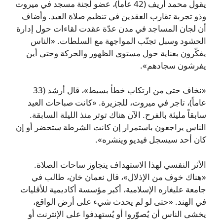
يقول محمد أريف (42 عاماً)، عضو لجنة مسجد في ميروت
وذو تجربة تقارب العقدين في تنظيم صلاة العيد. وأضاف
أن لجان المساجد في مدن عدّة عقدت لقاءات حول إدارة
الحشود وسبل تجنّب المواجهة مع السلطات. «الناس
يفكّرون بعناية حول مستوى الظهور والحركة وحتى أين
يفرشون سجادهم».
«نخاف حتى من ارتكاب خطأ بسيط»، قال أرشد (33
عاماً)، تاجر في ميروت، للجزيرة. «كانت صباحات العيد
سابقاً مليئة بالفرح. الآن هناك توتر منذ الليلة السابقة.
الناس يراجعون باستمرار إن كانت الشرطة ستحضر أو إن
كان أحد سيسجل فيديو وينشره».
الأثر النفسي لهذا الاستهداف يتجاوز ساحات الصلاة.
«هناك خوف من الإذلال»، قال نعمان خان، طالب في
جامعة عليغاره الإسلامية، أكبر مؤسسة أكاديمية للأقليات
في الهند. «حتى لو لم يحدث شيء على أرض الواقع،
يخشى الناس أن يُصوّروا أو يُستهدفوا على الإنترنت أو