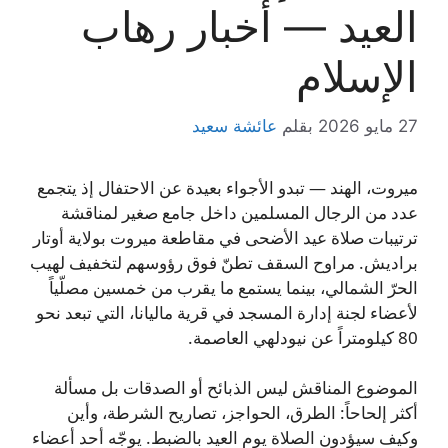
العيد — أخبار رهاب
الإسلام
27 مايو 2026
بقلم
عائشة سعيد
ميروت، الهند — تبدو الأجواء بعيدة عن الاحتفال إذ يتجمع
عدد من الرجال المسلمين داخل جامع صغير لمناقشة
ترتيبات صلاة عيد الأضحى في مقاطعة ميروت بولاية أوتار
براديش. مراوح السقف تطنّ فوق رؤوسهم لتخفيف لهيب
الحرّ الشمالي، بينما يستمع ما يقرب من خمسين مصلّياً
لأعضاء لجنة إدارة المسجد في قرية ماليانا، التي تبعد نحو
80 كيلومتراً عن نيودلهي العاصمة.
الموضوع المناقش ليس الذبائح أو الصدقات بل مسألة
أكثر إلحاحاً: الطرق، الحواجز، تصاريح الشرطة، وأين
وكيف سيؤدون الصلاة يوم العيد بالضبط. يوجّه أحد أعضاء