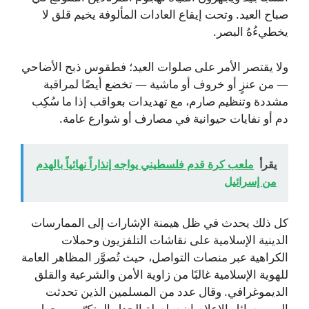
صباح العيد. وتحت إيقاع العادات المألوفة يخيم قلق لا
يخطيءُهُ البصر.
ولا يقتصر الأمر على صلوات العيد؛ فطقوس ذبح الأضاحي
— من عنزٍ أو خروف أو ماشية — تخضع أيضًا لمراقبة
مشددة وتنظيم صارم، مع تهديدات بعواقب إذا ما سُكِب
دم أو نفايات حيوانية في مصارف أو شوارع عامة.
يقرأ
ملعب كرة قدم فلسطيني يواجه إنذاراً نهائياً بالهدم
من إسرائيل
كل ذلك يحدث في ظل هيمنة الإشارات إلى الممارسات
الدينية الإسلامية على نقاشات التلفزيون وحملات
الكراهية عبر منصات التواصل، حيث تُصوَّر المظاهر العامة
للهوية الإسلامية غالبًا من زاوية الأمن والشرعية والقلق
الديموغرافي. وقال عدد من المسلمين الذين تحدثت
إليهم وسائل الإعلام إن سلسلة الجدل المتكرّر — حول