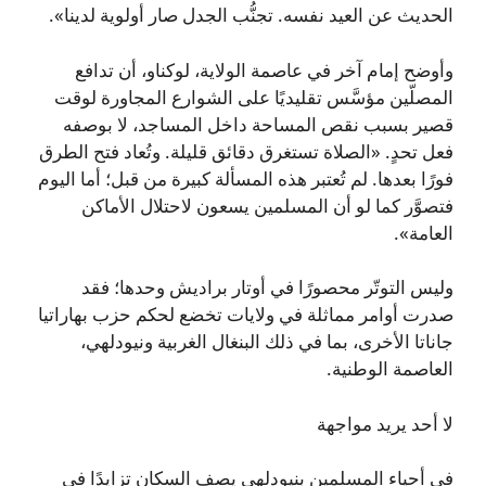
الحديث عن العيد نفسه. تجنُّب الجدل صار أولوية لدينا».
وأوضح إمام آخر في عاصمة الولاية، لوكناو، أن تدافع
المصلّين مؤسَّس تقليديًا على الشوارع المجاورة لوقت
قصير بسبب نقص المساحة داخل المساجد، لا بوصفه
فعل تحدٍ. «الصلاة تستغرق دقائق قليلة. وتُعاد فتح الطرق
فورًا بعدها. لم تُعتبر هذه المسألة كبيرة من قبل؛ أما اليوم
فتصوَّر كما لو أن المسلمين يسعون لاحتلال الأماكن
العامة».
وليس التوتّر محصورًا في أوتار براديش وحدها؛ فقد
صدرت أوامر مماثلة في ولايات تخضع لحكم حزب بهاراتيا
جاناتا الأخرى، بما في ذلك البنغال الغربية ونيودلهي،
العاصمة الوطنية.
لا أحد يريد مواجهة
في أحياء المسلمين بنيودلهي يصف السكان تزايدًا في