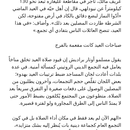
عريف مالك، تاجر في مقاطعة عليغاره تبعد نحو 130
كيلومتراً عن نيودلهي، قال إن أهل حيّه في العيد الماضي
«أدّوا النماز لبضع دقائق بالكاد في أرض مفتوحة، لكن
الشرطة طاردت المصلين بعد ذلك». وأضاف: «في هذا
العيد، تنصح العائلات الناس بتفادي أي تجمع.»
صباحات العيد كانت مفعمة بالفرح
يقول مسلمو أوتار براديش إن قيود صلاة العيد تخلق مناخاً
يعامل فيه التجمع الديني الروتيني كمسألة أمنية. في عدة
بلدات أعادت لجان المساجد ضبط ترتيبات العيد بهدوء؛
بعض اللجان تقلّص حجم التجمعات، وآخرون يطلبون من
المصلين الوصول على دفعات صغيرة أو التفرق سريعاً بعد
الصلاة. متطوعون من المجتمع يُكلفون بضبط الأمور حتى
لا يمتدّ الناس إلى الطرق المجاورة ولو لفترة قصيرة.
«الهم الآن لم يعد فقط في مكان أداء الصلاة بل في كون
التجمع العام كجماعة دينية بات يُنظر إليه بشك متزايد»،