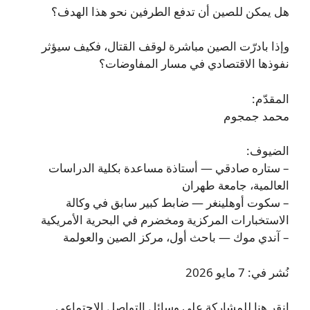
هل يمكن للصين أن تدفع الطرفين نحو هذا الهدف؟
وإذا بادرّت الصين مباشرة لوقف القتال، فكيف سيؤثر
نفوذها الاقتصادي في مسار المفاوضات؟
المقدّم:
محمد جمجوم
الضيوف:
– ستاره صادقي — أستاذة مساعدة بكلية الدراسات
العالمية، جامعة طهران
– سكوت أوهلينغر — ضابط كبير سابق في وكالة
الاستخبارات المركزية ومخضرم في البحرية الأمريكية
– آندي موك — باحث أول، مركز الصين والعولمة
نُشر في: 7 مايو 2026
انقر هنا للمشاركة على وسائل التواصل الاجتماعي