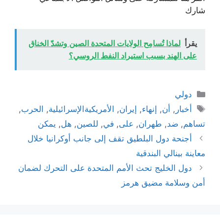
شارك
يقرأ
لماذا تُسامِح الولايات المتحدة الصين وتشدّ الخناق
على الهند بسبب استيراد النفط الروسي؟
التصنيفات
دولي
الوسوم
أخبار
,
أن
,
إنهاء
,
إيران
,
الأمريكيةالإسرائيلية
,
الحرب
,
تساهم
,
ضد
,
طهران
,
على
,
في
,
للصين
,
هل
,
يمكن
أجنحة دول البلطيق تقف إلى جانب أوكرانيا خلال
معاينة بينالي البندقية
دول الخليج تحث الأمم المتحدة على التحرك لضمان
أمن وسلامة مضيق هرمز