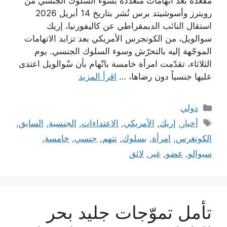
مقعده بعد اتهامات متعددة بسوء السلوك الجنسي من
رويترز وأسوشيتد برس نُشر بتاريخ 14 أبريل 2026
استقال النائب الديمقراطي عن كاليفورنيا، إريك
سوالويل، من الكونجرس الأمريكي بعد تزايد الاتهامات
الموجّهة إليه بالتحرّش وسوء السلوك الجنسي. يوم
الثلاثاء، تقدّمت امرأة خامسة باتّهام بأن سْوالويل اعتدى
عليها جنسياً دون رضاها، …
اقرأ المزيد
التصنيفات
دولي
الوسوم
أخبار
,
إريك
,
الأمريكي
,
الاعتداءات
,
الجنسية
,
السابق
,
الكونغرس
,
امرأة
,
بسلوك
,
تتهم
,
جنسي
,
خامسة
,
سيوالو
,
عضو
,
غير
,
لائق
تأمل تموّجات جليد بحر