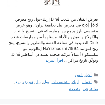
يعرض الفنان من شعب Diné إريك-بول ريج معرض
ojo|-|ólǫ́ في معرض بيل بجامعة براون، وهو عرض
مؤسسي بارز يجمع بين ممارساته في النسيج والنحت
والكولاج والفيديو والأداء. مستلهِماً من ممارسات شعب
Diné التقليدية في صناعة الفضة والتطريز والنسيج، ينتج
ريج (مواليد 1994، Na’nízhoozhí [غالوب، نيو
مكسيكو]) أعمالاً مركبة ضخمة تستدعي أساطير Diné،
وتوثّق تاريخ مراكز …
اقرأ المزيد
التصنيفات
أخبار الفن
الوسوم
أعمال
,
إريك
,
التخصصات
,
بول
,
بيل
,
تعرض
,
ريغ
,
صالة
,
في
,
متعددة