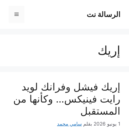
نتقل
لى
الرسالة نت
القائمة
لمحتوى
إريك
إريك فيشل وفرانك لويد
رايت فينيكس… وكأنها من
المستقبل
1 يونيو 2026
بقلم
سامي محمد