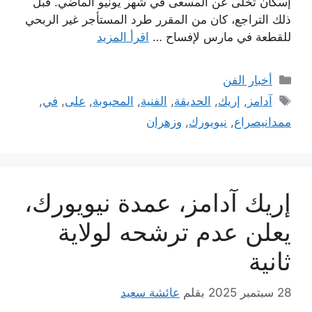
إسكان تخلّى عن المسعى في شهر يونيو الماضي. قبل
ذلك التراجع، كان من المقرر طرد المستأجر غير الربحي
للقطعة في مارس لإفساح …
اقرأ المزيد
التصنيفات
أخبار الفن
الوسوم
آدامز
,
إريك
,
الحديقة
,
الفنية
,
المحبوبة
,
على
,
في
,
ممدانيصراع
,
نيويورك
,
وزهران
إريك آدامز، عمدة نيويورك،
يعلن عدم ترشحه لولاية
ثانية
28 سبتمبر 2025
بقلم
عائشة سعيد