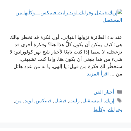
عند بدء الطائرة نزولها النهائي، أول فكرة قد تخطر ببالك
هي: كيف يمكن أن يكون كلُّ هذا هنا؟ وفكرة أخرى قد
تزعجك، لا سيما إذا كنت تابِعًا لأخبار شح نهر كولورادو: لا
شيء من هذا ينبغي أن يكون هنا. وإذا كنت تشبهني،
ستخطُر لك فكرة من قبيل: يا إلهي، يا له من عدد هائل
من …
اقرأ المزيد
التصنيفات
أخبار الفن
الوسوم
إريك
,
المستقبل
,
رايت
,
فيشل
,
فينيكس
,
لويد
,
من
,
وفرانك
,
وكأنها