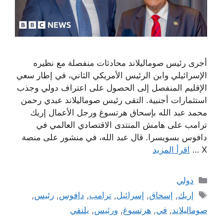
أجرى رئيس صوماليلاند محادثات منفصلة مع نظيره
الإسرائيلي وابن الرئيس الأمريكي الثاني، في إطار سعي
الإقليم المنفصل إلى الحصول على اعتراف دولي وجذب
استثمارات أجنبية. التقى رئيس صوماليلاند عبدي رحمن
محمد عبد الله بإسحاق هرتسوغ ورجل الأعمال إريك
ترامب على هامش المنتدى الاقتصادي العالمي في
دافوس بسويسرا. قال عبد الله، في منشور على منصة
X …
اقرأ المزيد
التصنيفات
دولي
الوسوم
إريك
,
إسحاق
,
إسرائيل
,
ترامب
,
دافوس
,
رئيس
,
صوماليلاند
,
في
,
هرتسوغ
,
ورئيس
,
يلتقي