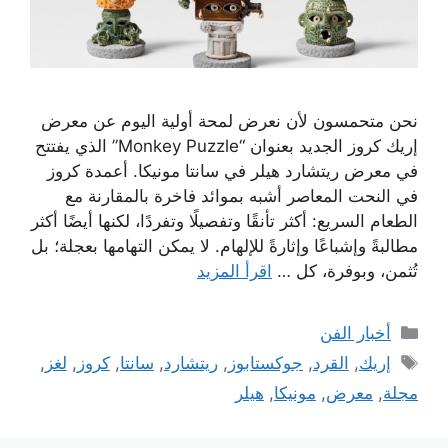
نحن متحمسون لأن نعرض لمحة أولية اليوم عن معرض
إريك كروز الجديد بعنوان “Monkey Puzzle” الذي يفتتح
في معرض ريتشارد هيلر في سانتا مونيكا. أعمدة كروز
في النحت المعاصر أشبه بموائد فاخرة بالمقارنة مع
الطعام السريع: أكثر تأنقًا وتفصيلًا وتفردًا، لكنها أيضًا أكثر
مطالبةً وإشباعًا وإثارةً للإلهام. لا يمكن التهامها بعجلة؛ بل
تُثمن، وبوفرة، كل …
اقرأ المزيد
التصنيفات
أخبار الفن
الوسوم
إريك
,
القرد
,
جوكستابوز
,
ريتشارد
,
سانتا
,
كروز
,
لغز
,
مجلة
,
معرض
,
مونيكا
,
هيلر