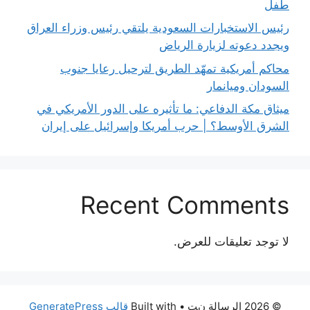
طفل
رئيس الاستخبارات السعودية يلتقي رئيس وزراء العراق
ويجدد دعوته لزيارة الرياض
محاكم أمريكية تمهّد الطريق لترحيل رعايا جنوب
السودان وميانمار
ميثاق مكة الدفاعي: ما تأثيره على الدور الأمريكي في
الشرق الأوسط؟ | حرب أمريكا وإسرائيل على إيران
Recent Comments
لا توجد تعليقات للعرض.
© 2026 الرسالة نت
• Built with
قالب GeneratePress