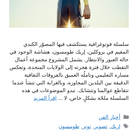
سلسلة فوتوغرافية يستكشف فيها المصوّر الكندي
المقيم في بروكلين، إريك طومسون، هشاشة الوجود في
حالة العبور والانتظار. يشمل المشروع مجموعة أعمال
التقطت خلال فترة هجرته إلى الولايات المتحدة، وتعكس
مساره التعليمي وتاملُه العميق بالفروقات الثقافية
الدقيقة بين البلدين المجاوره، وبالغرابة التي تنشأ عندما
تتقاطع عوالمنا وتتشابك. تبدو الموضوعات في هذه
السلسلة ملحّة بشكلٍ خاص، لا …
اقرأ المزيد
التصنيفات
أخبار الفن
الوسوم
إريك
,
تصوير
,
توتر
,
طومسون