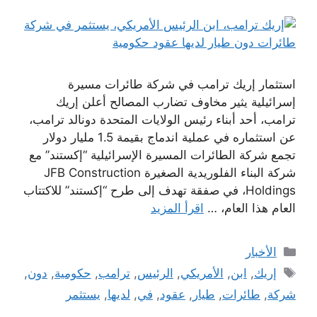
استثمار إريك ترامب في شركة طائرات مسيرة
إسرائيلية يثير مخاوف تضارب المصالح أعلن إريك
ترامب، أحد أبناء رئيس الولايات المتحدة دونالد ترامب،
عن استثماره في عملية اندماج بقيمة 1.5 مليار دولار
تجمع شركة الطائرات المسيرة الإسرائيلية “إكستند” مع
شركة البناء الفلوريدية الصغيرة JFB Construction
Holdings، في صفقة تهدف إلى طرح “إكستند” للاكتتاب
العام هذا العام، …
اقرأ المزيد
التصنيفات
الأخبار
الوسوم
إريك
,
ابن
,
الأمريكي
,
الرئيس
,
ترامب
,
حكومية
,
دون
,
شركة
,
طائرات
,
طيار
,
عقود
,
في
,
لديها
,
يستثمر