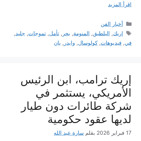
اقرأ المزيد
التصنيفات
أخبار الفن
الوسوم
إريك
,
البلطيق
,
المنومة
,
بحر
,
تأمل
,
تموجات
,
جليد
,
في
,
فيديوهات
,
كولوسال
,
وايدر
,
يان
إريك ترامب، ابن الرئيس
الأمريكي، يستثمر في
شركة طائرات دون طيار
لديها عقود حكومية
17 فبراير 2026
بقلم
سارة عبد الله