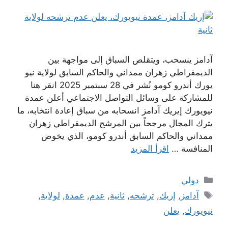
آدامز ينسحب، ويتقلص السباق إلى مواجهة بين
الديمقراطي زهران ممداني والحاكم السابق لولاية نيو
يورك أندرو كومو نُشر في 28 سبتمبر 2025 انقر هنا
للمشاركة على وسائل التواصل الاجتماعي أعلن عمدة
نيويورك إيريك آدامز انسحابه من سباق إعادة انتخابه، ما
يترك المجال مرجحاً بين المرشح الديمقراطي زهران
ممداني والحاكم السابق أندرو كومو، الذي يخوض
المنافسة …
اقرأ المزيد
التصنيفات
دولي
الوسوم
آدامز
,
إريك
,
ترشحه
,
ثانية
,
عدم
,
عمدة
,
لولاية
,
نيويورك
,
يعلن