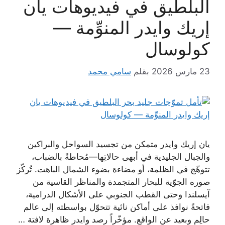
البلطيق في فيديوهات يان
إريك وايدر المنوِّمة —
كولوسال
23 مارس 2026
بقلم
سامي محمد
يان إريك وايدر متمكن من تجسيد السواحل والبراكين
والجبال الجليدية في أبهى حالاتِها—مُحاطةً بالضباب،
تتوهّج في الظلمة، أو مضاءة بضوء الشمال الباهت. تُركّز
صوره الجوّية للبحار المتجمدة والمناظر القاسية من
آيسلندا وحتى القطب الجنوبي على الأشكال الدرامية،
فاتحةً نوافذ على أماكن نائية تتحوّل بواسطته إلى عالم
حالِم وبعيد عن الواقع. مؤخّراً رصد وايدر ظاهرة لافتة …