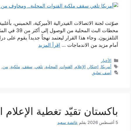
محطات البث المح
التلفزيون. وجاء هذا القرار ليعتمد نهجاً جديداً يقوم على 
أمام مزيد من الاندماجات …
اقرأ المزيد
التصنيفات
الأخبار
الوسوم
أمريكا
,
احتكار
,
الإعلام
,
القنوات
,
المحلية
,
تلغي
,
سقف
,
ملكية
,
من
,
و
أضف تعليق
باكستان تقيّد تغطية الإعلام ا
5 أغسطس 2026
بقلم
عائشة سعيد