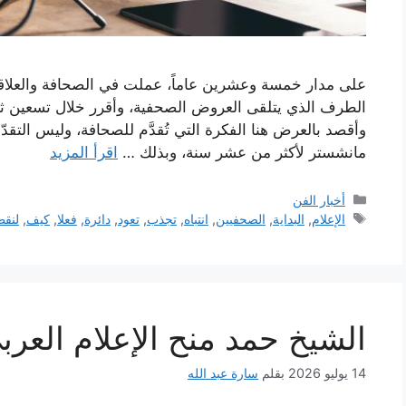
على مدار خمسة وعشرين عاماً، عملت في الصحافة والعلاقات 
الطرف الذي يتلقى العروض الصحفية، وأقرر خلال تسعين ث
وأقصد بالعرض هنا الفكرة التي تُقدَّم للصحافة، وليس التق
مانشستر لأكثر من عشر سنة، وبذلك …
اقرأ المزيد
التصنيفات
أخبار الفن
الوسوم
الإعلام
,
البداية
,
الصحفيين
,
انتباه
,
تجذب
,
تعود
,
دائرة
,
فعلا
,
كيف
,
لنقط
الشيخ حمد منح الإعلام العربي
14 يوليو 2026
بقلم
سارة عبد الله