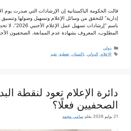
قالت الحكومة الباكستانية إن الإرشادات التي صدرت يوم الأحد
إدارية” للتحقق من وسائل الإعلام وتسهيل وصولها وتنسيق م
باسم “إرشادات 
المطلوب، المعروف بشهادة عدم الممانعة. الصحفيون الأجا
التصنيفات
دولي
الوسوم
الإعلام
,
الدولي
,
باكستان
,
تغطية
,
تقيد
دائرة الإعلام تعود لنقطة البد
الصحفيين فعلًا؟
21 يوليو 2026
بقلم
سامي محمد