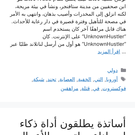
ابن صحفيين من مدينة ستافنجر، ونشأ في بيئة مريحة،
لكنه انزلق إلى المخدرات وأصيب بذهان، وانتهى به الأمر
في مصحة للتأهيل وفترة قصيرة في دار رعاية للأحداث.
هناك قابل مراهقًا آخر كان يستخدم اسم
“UnknownHustler” على الإنترنت. كان
“UnknownHustler” هو أول من أرسل لناتلاند طلبًا عبر
…
اقرأ المزيد
التصنيفات
دولي
الوسوم
أوروبا
,
التي
,
الخفية
,
العصابة
,
تجند
,
شبكة
,
فوكستروت
,
في
,
قتلة
,
مراهقين
أساتذة يطلقون أداة ذكاء