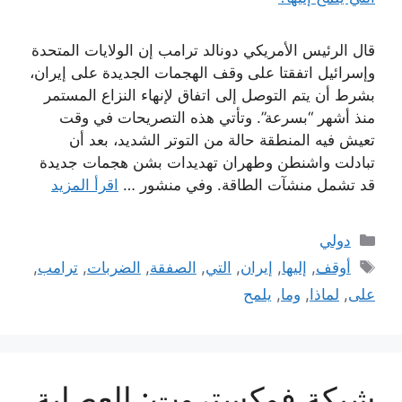
قال الرئيس الأمريكي دونالد ترامب إن الولايات المتحدة
وإسرائيل اتفقتا على وقف الهجمات الجديدة على إيران،
بشرط أن يتم التوصل إلى اتفاق لإنهاء النزاع المستمر
منذ أشهر “بسرعة”. وتأتي هذه التصريحات في وقت
تعيش فيه المنطقة حالة من التوتر الشديد، بعد أن
تبادلت واشنطن وطهران تهديدات بشن هجمات جديدة
قد تشمل منشآت الطاقة. وفي منشور …
اقرأ المزيد
التصنيفات
دولي
الوسوم
أوقف
,
إليها
,
إيران
,
التي
,
الصفقة
,
الضربات
,
ترامب
,
على
,
لماذا
,
وما
,
يلمح
شبكة فوكستروت: العصابة