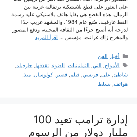
على العثور على قطع بلاستيكية برتقالية غريبة بين
الرمال. هذه القطع هي بقايا هاتف بلاستيكي عليه رسمة
القط غارفيلد، صُنع عام 1984. والمشهد غريب جدًا
لدرجة أنه أصبح جزءًا من الثقافة المحلية، ودفع المصور
والمخرج زاك غرانت، مؤسس …
اقرأ المزيد
التصنيفات
أخبار الفن
الوسوم
الأمواج
,
التي
,
الثمانينيات
,
الضوء
,
تقذفها
,
جارفيلد
,
شاطئ
,
على
,
فرنسي
,
فيلم
,
قصير
,
كولوسال
,
منذ
,
هواتف
,
يسلط
إدارة ترامب تعيد 100
مليار دولار من الرسوم