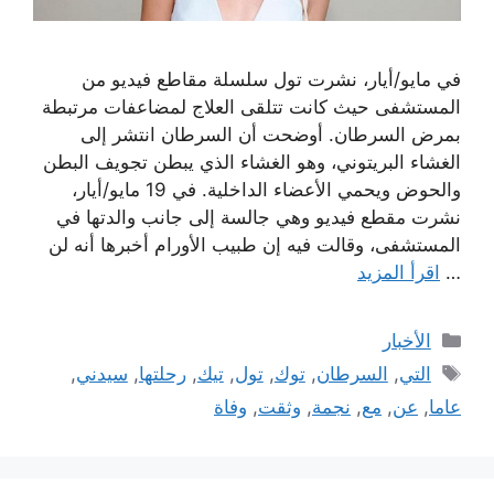
في مايو/أيار، نشرت تول سلسلة مقاطع فيديو من
المستشفى حيث كانت تتلقى العلاج لمضاعفات مرتبطة
بمرض السرطان. أوضحت أن السرطان انتشر إلى
الغشاء البريتوني، وهو الغشاء الذي يبطن تجويف البطن
والحوض ويحمي الأعضاء الداخلية. في 19 مايو/أيار،
نشرت مقطع فيديو وهي جالسة إلى جانب والدتها في
المستشفى، وقالت فيه إن طبيب الأورام أخبرها أنه لن
…
اقرأ المزيد
التصنيفات
الأخبار
الوسوم
التي
,
السرطان
,
توك
,
تول
,
تيك
,
رحلتها
,
سيدني
,
عاما
,
عن
,
مع
,
نجمة
,
وثقت
,
وفاة