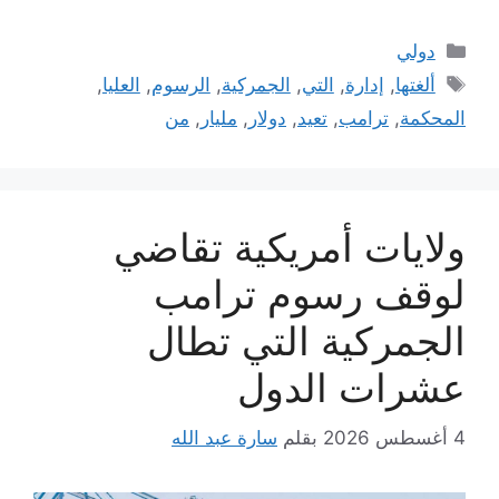
التصنيفات
دولي
الوسوم
ألغتها
,
إدارة
,
التي
,
الجمركية
,
الرسوم
,
العليا
,
المحكمة
,
ترامب
,
تعيد
,
دولار
,
مليار
,
من
ولايات أمريكية تقاضي
لوقف رسوم ترامب
الجمركية التي تطال
عشرات الدول
4 أغسطس 2026
بقلم
سارة عبد الله