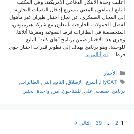
أعلنت وحدة الابتكار الدفاعي الأمريكية، وهي المكتب
التابع للبنتاغون المعني بتسريع إدخال التقنيات التجارية
إلى المجال العسكري، عن نجاح اختبار طيران غير مأهول
لفصل الحمولات الخارجية بالتعاون مع شركة هيرميوس،
المتخصصة في الطائرات فرط الصوتية ومقرها أتلانتا.
وجرى هذا الاختبار ضمن برنامج “هاي كات” التابع
للوحدة، وهو برنامج يهدف إلى تطوير قدرات اختبار جوي
فرط …
اقرأ المزيد
التصنيفات
الأخبار
الوسوم
HyCAT
,
أسرع
,
الإطلاق
,
التابع
,
التي
,
الطائرات
,
برنامج
,
صنعت
,
على
,
للبنتاجون
,
من
,
واحدة
,
يختبر
Page
Page
Page
1
2
…
39
التالي
→