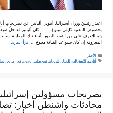
اعتذَرَ رئيسُ وزراء أستراليا، أنتوني ألبانيز، عن تصريحاتٍ أ
بخصوص المغنية كايلي مينوغ. كان ألبانيز قد حلَّ ضيفا
يتم التعرف على من التقط الصور. أثناء تلك المقابلة. سألت
المعروفة إن كان سيواعد الفنانة مينوغ …
اقرأ المزيد
التصنيفات
الأخبار
الوسوم
أثارت
,
الأسترالي
,
الجدل
,
الوزراء
,
تصريحات
,
رئيس
,
عن
,
كايلي
,
لماذ
تصريحات مسؤولين إسرائيليين
محادثات واشنطن أخبار: تصاعد