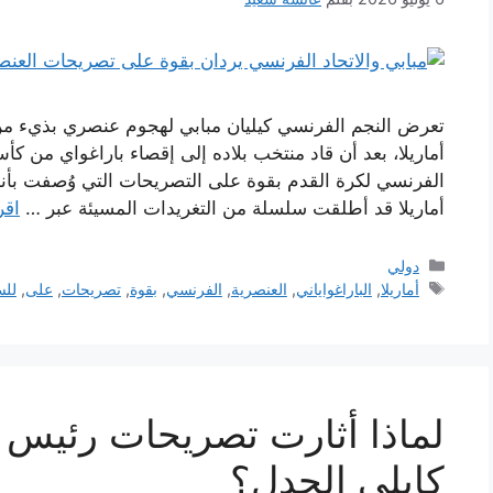
تعرض النجم الفرنسي كيليان مبابي لهجوم عنصري بذيء م
أماريلا، بعد أن قاد منتخب بلاده إلى إقصاء باراغواي من كأس
الفرنسي لكرة القدم بقوة على التصريحات التي وُصفت بأنها
أماريلا قد أطلقت سلسلة من التغريدات المسيئة عبر …
اقر
التصنيفات
دولي
الوسوم
أماريلا
,
الباراغواياني
,
العنصرية
,
الفرنسي
,
بقوة
,
تصريحات
,
على
,
للس
لماذا أثارت تصريحات رئيس ا
كايلي الجدل؟