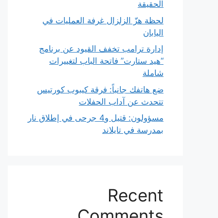
الحقيقة
لحظة هزّ الزلزال غرفة العمليات في
اليابان
إدارة ترامب تخفف القيود عن برنامج
“هيد ستارت” فاتحة الباب لتغييرات
شاملة
ضع هاتفك جانباً: فرقة كيبوب كورتيس
تتحدث عن آداب الحفلات
مسؤولون: قتيل و4 جرحى في إطلاق نار
بمدرسة في تايلاند
Recent
Comments