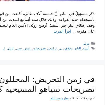
ذكر مسؤولٌ في الناتو أنَّ خمسة آلاف طائرة أقلعت من قواعد
باستخدام هذه القواعد، وذلك خلال ستة أسابيع امتدت من 
وقف إطلاق النار حيز التنفيذ. أوضح روتّه، الأمين العام للحل
على مقربة …
اقرأ المزيد
التصنيفات
دولي
الوسوم
أشبه
,
الناتو
,
بخلاف
,
بي
,
ترامب
,
تصريحات
,
رئيس
,
سي
,
عائلي
,
لـ
في زمن التحريض: المحللون ا
تصريحات نتنياهو المسيحية كأ
7 يوليو 2026
بقلم
سارة عبد الله