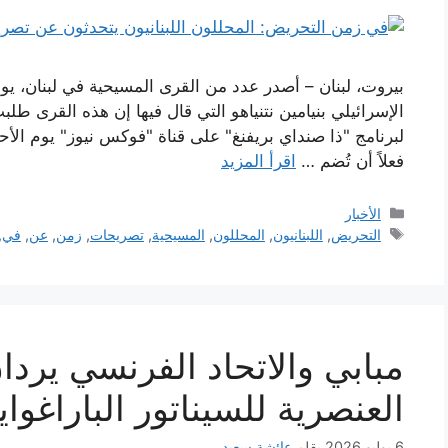
بيروت، لبنان – أصدر عدد من القرى المسيحية في لبنان، يوم ا
الإسرائيلي بنيامين نتنياهو التي قال فيها إن هذه القرى طل
لبرنامج "ذا صنداي بريفنغ" على قناة "فوكس نيوز" يوم الأح
فعلاً أن تُضم …
اقرأ المزيد
التصنيفات
الأخبار
الوسوم
التحريض
,
اللبنانيون
,
المحللون
,
المسيحية
,
تصريحات
,
زمن
,
عن
,
في
,
مبابي والاتحاد الفرنسي يرد
العنصرية للسيناتور الباراغوايا
6 يوليو 2026
بقلم
عائشة سعيد