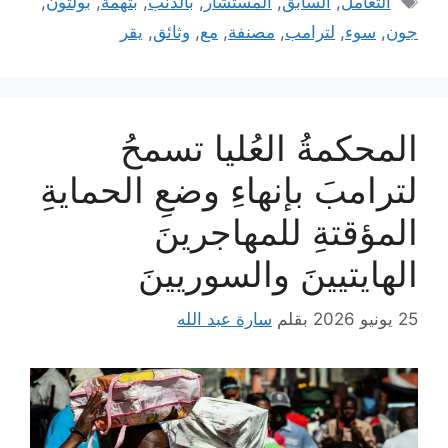
التعامل
,
السابق
,
المستشار
,
بالذنب
,
بتهمة
,
بولتون
,
جون
,
سوء
,
لترامب
,
مصنفة
,
مع
,
وثائق
,
يقر
المحكمةُ العُليا تسمحُ
لترامبَ بإنهاءِ وضعِ الحمايةِ
المؤقتةِ للمهاجرينَ
الهايتيينَ والسوريينَ
25 يونيو 2026
بقلم
سارة عبد الله