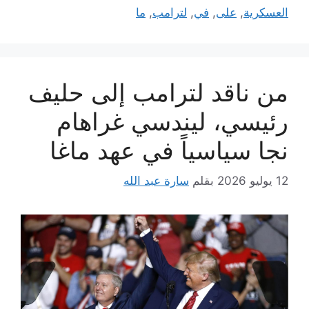
العسكرية
,
على
,
في
,
لترامب
,
ما
من ناقد لترامب إلى حليف
رئيسي، ليندسي غراهام
نجا سياسياً في عهد ماغا
12 يوليو 2026
بقلم
سارة عبد الله