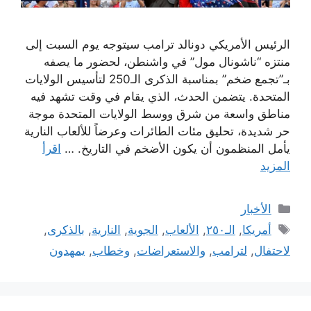
الرئيس الأمريكي دونالد ترامب سيتوجه يوم السبت إلى
منتزه “ناشونال مول” في واشنطن، لحضور ما يصفه
بـ”تجمع ضخم” بمناسبة الذكرى الـ250 لتأسيس الولايات
المتحدة. يتضمن الحدث، الذي يقام في وقت تشهد فيه
مناطق واسعة من شرق ووسط الولايات المتحدة موجة
حر شديدة، تحليق مئات الطائرات وعرضاً للألعاب النارية
يأمل المنظمون أن يكون الأضخم في التاريخ. …
اقرأ
المزيد
التصنيفات
الأخبار
الوسوم
أمريكا
,
الـ٢٥٠
,
الألعاب
,
الجوية
,
النارية
,
بالذكرى
,
لاحتفال
,
لترامب
,
والاستعراضات
,
وخطاب
,
يمهدون