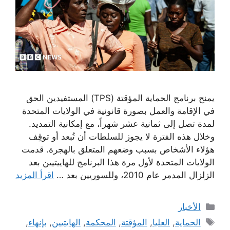
يمنح برنامج الحماية المؤقتة (TPS) المستفيدين الحق
في الإقامة والعمل بصورة قانونية في الولايات المتحدة
لمدة تصل إلى ثمانية عشر شهراً، مع إمكانية التمديد.
وخلال هذه الفترة لا يجوز للسلطات أن تُبعد أو توقِف
هؤلاء الأشخاص بسبب وضعهم المتعلق بالهجرة. قدمت
الولايات المتحدة لأول مرة هذا البرنامج للهاييتيين بعد
الزلزال المدمر عام 2010، وللسوريين بعد …
اقرأ المزيد
التصنيفات
الأخبار
الوسوم
الحماية
,
العليا
,
المؤقتة
,
المحكمة
,
الهايتيين
,
بإنهاء
,