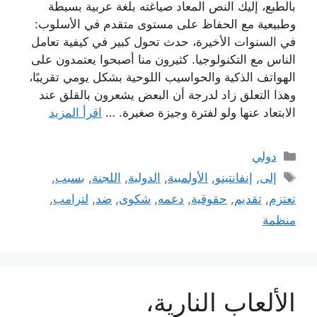
بالطبع، إليك النص المعاد صياغته بلغة عربية بسيطة
وطبيعية مع الحفاظ على مستوى متقدم في الأسلوب:
في السنوات الأخيرة، حدث تحول كبير في كيفية تعامل
الناس مع التكنولوجيا. كثيرون منا أصبحوا يعتمدون على
الهواتف الذكية والحواسيب اللوحية بشكل يومي تقريبًا،
وهذا التعلق زاد لدرجة أن البعض يشعرون بالقلق عند
الابتعاد عنها ولو لفترة وجيزة صغيرة. …
اقرأ المزيد
التصنيفات
دولي
الوسوم
إلى
,
إنفانتينو
,
الأولمبية
,
الدولية
,
اللجنة
,
بسبب
,
تعتزم
,
تقديم
,
حقوقية
,
دعمه
,
شكوى
,
ضد
,
لترامب
,
منظمة
الألعاب النارية،