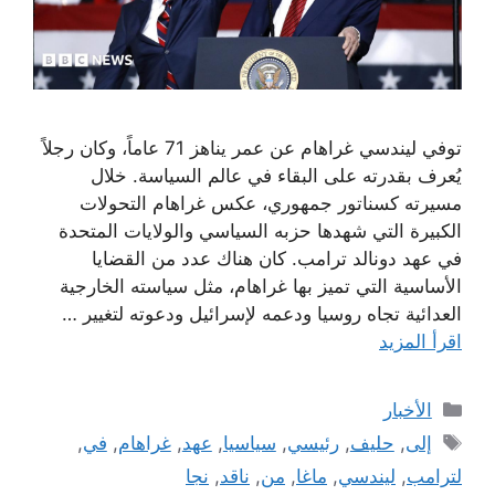
توفي ليندسي غراهام عن عمر يناهز 71 عاماً، وكان رجلاً
يُعرف بقدرته على البقاء في عالم السياسة. خلال
مسيرته كسناتور جمهوري، عكس غراهام التحولات
الكبيرة التي شهدها حزبه السياسي والولايات المتحدة
في عهد دونالد ترامب. كان هناك عدد من القضايا
الأساسية التي تميز بها غراهام، مثل سياسته الخارجية
العدائية تجاه روسيا ودعمه لإسرائيل ودعوته لتغيير …
اقرأ المزيد
التصنيفات
الأخبار
الوسوم
إلى
,
حليف
,
رئيسي
,
سياسيا
,
عهد
,
غراهام
,
في
,
لترامب
,
ليندسي
,
ماغا
,
من
,
ناقد
,
نجا