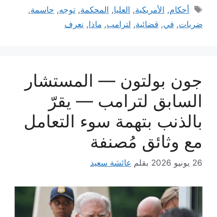
الوسوم
أحكام
,
الأمريكية
,
العليا
,
المحكمة
,
توجه
,
حاسمة
,
ضربات
,
في
,
قضائية
,
لترامب
,
ماذا
,
نعرف
جون بولتون — المستشار
السابق لترامب — يقرّ
بالذنب بتهمة سوء التعامل
مع وثائق مُصنفة
26 يونيو 2026
بقلم
عائشة سعيد