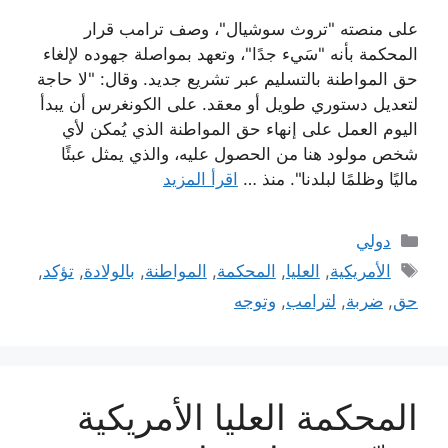
على منصته "تروث سوشيال"، وصف ترامب قرار
المحكمة بأنه "سَيء جدًا"، وتعهد بمواصلة جهوده لإلغاء
حق المواطنة بالتسليم عبر تشريع جديد. وقال: "لا حاجة
لتعديل دستوري طويل أو معقد. على الكونغرس أن يبدأ
اليوم العمل على إنهاء حق المواطنة الذي يُمكن لأي
شخص مولود هنا من الحصول عليه، والذي يمثل عبئًا
ماليًا وظلمًا لبلدنا". منذ …
اقرأ المزيد
التصنيفات
دولي
الوسوم
الأمريكية
,
العليا
,
المحكمة
,
المواطنة
,
بالولادة
,
تؤكد
,
حق
,
ضربة
,
لترامب
,
وتوجه
المحكمة العليا الأمريكية