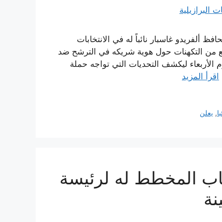
افظ ألفريدو غاسبار نائباً له في الانتخابات
ابيع من التكهنات حول هوية شريكه في الترشح ضد
وم الأربعاء ليكشف التحديات التي تواجه حملة
اقرأ المزيد
با
,
يعلن
اب المخطط له لرئيسة
نة