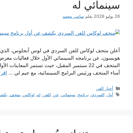
سينمائي له
26 يوليو 2026
بقلم
سامي محمد
أعلن متحف لوكاس للفن السردي في لوس أنجلوس، الذي 
هوبسون، عن برنامجه السينمائي الأول خلال فعاليات معرض
المتحف في 22 سبتمبر المقبل، حيث تستمر المعاين
أمناء المتحف ورئيس البرامج السينمائية، مع جيم لي …
اقرأ
التصنيفات
أخبار الفن
الوسوم
أول
,
السردي
,
برنامج
,
سينمائي
,
عن
,
للفن
,
له
,
لوكاس
,
متحف
,
يكش