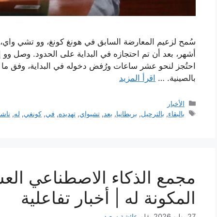
سُمح لزعيم المعارضة السابق في هونغ كونغ، وو تشي واي، ب
أشهر، بعد أن تم احتجازه في البداية على الحدود. وصل وو 
احتُجز لنحو عشر ساعات ورُفض دخوله في البداية، وفق ما قا
بالصينية. …
اقرأ المزيد
التصنيفات
الأخبار
الوسوم
بالبقاء
,
بالترحيل
,
بريطانيا
,
بعد
,
تشيواي
,
تهديده
,
في
,
كونغي
,
له
,
ناش
مجمع الذكاء الاصطناعي الع
المكونة له | أخبار تفاعلية
27 يوليو 2026
بقلم
عائشة سعيد