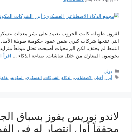
لقرون طويلة، كانت الحروب تعتمد على نشر معدات عسكرية 
التي تنتجها شركات كبرى ضمن عقود حكومية طويلة الأمد. و
النمط لم يختفِ، لكن البرمجيات أصبحت تحتل موقعاً متزايد ا
يخوضون المعارك من خلال شاشات. صناعة الذكاء …
اقرأ ا
التصنيفات
دولي
الوسوم
أبرز
,
أخبار
,
الاصطناعي
,
الذكاء
,
الشركات
,
العسكري
,
المكونة
,
تفاعلي
لاندو نوريس يفوز بسباق الج
محققاً أول انتصار له في الفورمولا 1 