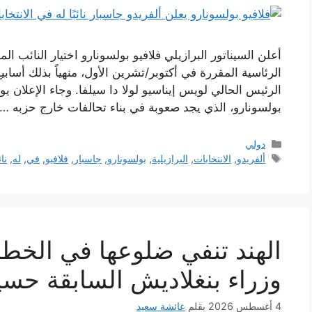
أعلن السيناتور البرازيلي فلافيو بولسونارو اختيار النائب المح
الرئاسية المقررة في أكتوبر/تشرين الأول، منهياً بذلك أس
الرئيس الحالي لويس إيناسيو لولا دا سيلفا. وجاء الإعلان ي
بولسونارو، الذي يجد صعوبة في بناء تحالفات خارج حزبه …
التصنيفات
دولي
الوسوم
ألفريدو
,
الانتخابات
,
البرازيلية
,
بولسونارو
,
جاسبار
,
فلافيو
,
في
,
له
,
نائ
الهند تنفي ضلوعها في الخط
وزراء بنغلاديش السابقة حسي
4 أغسطس 2026
بقلم
عائشة سعيد