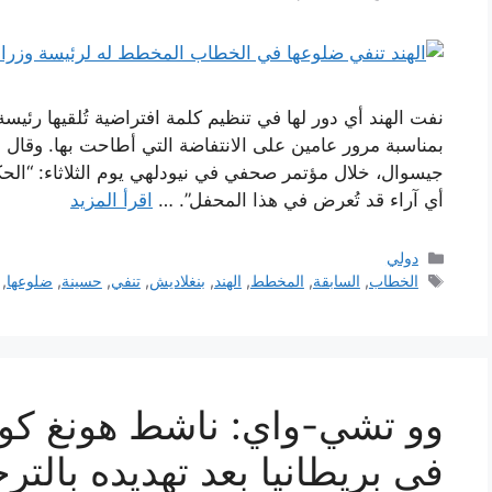
نفت الهند أي دور لها في تنظيم كلمة افتراضية تُلقيها رئيس
بمناسبة مرور عامين على الانتفاضة التي أطاحت بها. وقال ا
جيسوال، خلال مؤتمر صحفي في نيودلهي يوم الثلاثاء: “الحكومة 
أي آراء قد تُعرض في هذا المحفل”. …
اقرأ المزيد
التصنيفات
دولي
الوسوم
الخطاب
,
السابقة
,
المخطط
,
الهند
,
بنغلاديش
,
تنفي
,
حسينة
,
ضلوعها
,
وو تشي-واي: ناشط هونغ كونغ
في بريطانيا بعد تهديده بالتر