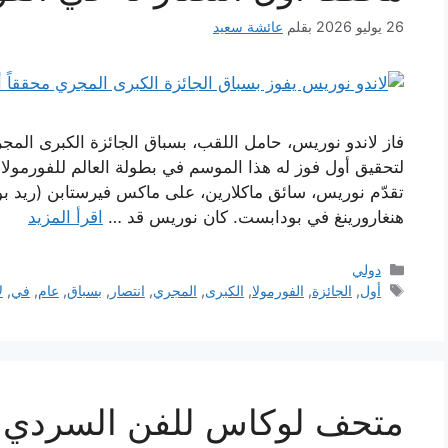
26 يوليو 2026
بقلم
عائشة سعيد
فاز لاندو نوريس، حامل اللقب، بسباق الجائزة الكبرى المجري 
لتحقيق أول فوز له هذا الموسم في بطولة العالم للفورمول
تقدّم نوريس، سائق ماكلارين، على ماكس فيرستابن (ريد بول
هنغارورينغ في بودابست. كان نوريس قد …
اقرأ المزيد
التصنيفات
دولي
الوسوم
أول
,
الجائزة
,
الفورمولا
,
الكبرى
,
المجري
,
انتصار
,
بسباق
,
عام
,
في
,
ل
متحف لوكاس للفن السردي 