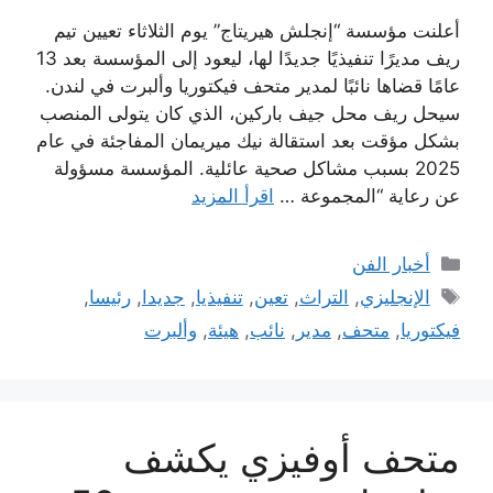
أعلنت مؤسسة “إنجلش هيريتاج” يوم الثلاثاء تعيين تيم
ريف مديرًا تنفيذيًا جديدًا لها، ليعود إلى المؤسسة بعد 13
عامًا قضاها نائبًا لمدير متحف فيكتوريا وألبرت في لندن.
سيحل ريف محل جيف باركين، الذي كان يتولى المنصب
بشكل مؤقت بعد استقالة نيك ميريمان المفاجئة في عام
2025 بسبب مشاكل صحية عائلية. المؤسسة مسؤولة
عن رعاية “المجموعة …
اقرأ المزيد
التصنيفات
أخبار الفن
الوسوم
الإنجليزي
,
التراث
,
تعين
,
تنفيذيا
,
جديدا
,
رئيسا
,
فيكتوريا
,
متحف
,
مدير
,
نائب
,
هيئة
,
وألبرت
متحف أوفيزي يكشف