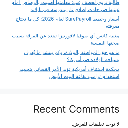
طالبة تروي لحظة رعب: معلمتها أُصيبت بالرصاص أمام
عينيها في حادث إطلاق نار بمدرسة في تايلاند
أسعار وخطط SurePayroll لعام 2026: كل ما تحتاج
معرفته
مغنية كاتس آي صوفيا لافورتيزا تبتعد عن الفرقة بسبب
صحتها النفسية
ما هو حق المواطنة بالولادة، وكم ينتشر ما يُعرف
بسياحة الولادة في أمريكا؟
محكمة استئناف أمريكية تؤيد الأمر القضائي بتجميد
استخدام ترامب لقاعة البيت الأبيض
Recent Comments
لا توجد تعليقات للعرض.