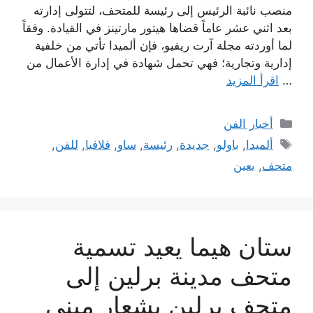
منصب نائبة الرئيس إلى رئيسة للمتحف، لتتولى إدارته
بعد اثني عشر عاماً قضاها هيتور مارتينز في القيادة. وفقاً
لما أوردته مجلة آرت ريفيو، فإن ألميدا تأتي من خلفية
إدارية وتجارية؛ فهي تحمل شهادة في إدارة الأعمال من
…
اقرأ المزيد
التصنيفات
أخبار الفن
الوسوم
ألميدا
,
باولو
,
جديدة
,
رئيسة
,
ساو
,
فلافيا
,
للفن
,
متحف
,
يعين
ستان هيما يعيد تسمية
متحف مدينة برلين إلى
متحف برلين بشعار مبني