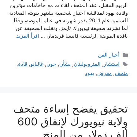
الربيع المقبل، عقد المتحف لقاءات مع حاخامات مؤثرين
وقادة يهود لمناقشة اختيار شخصية يشتهر بنوبته المعادية
للسامية عام 2011 بقدر شهرته في عالم الموضة، وفقًا
لما نشرته صحيفة نيويورك تايمز. ونقلت الصحيفة عن
ناقدة الموضة الرئيسية فانيسا فريدمان …
اقرأ المزيد
التصنيفات
أخبار الفن
الوسوم
استشار
,
المتروبوليتان
,
بشأن
,
جون
,
غاليانو
,
قادة
,
متحف
,
معرض
,
يهود
تحقيق يفضح إساءة متحف
ولاية نيويورك لإنفاق 600
ألف دولار من المنح