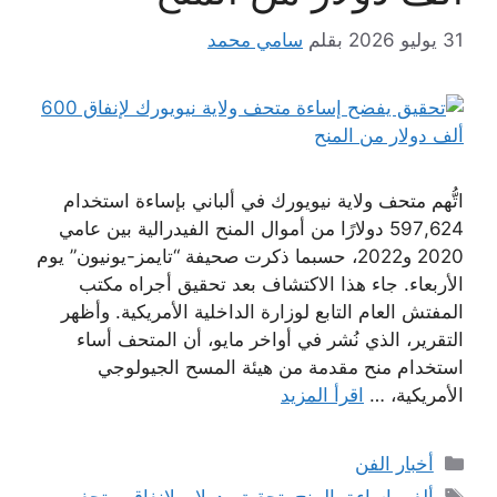
31 يوليو 2026
بقلم
سامي محمد
اتُّهم متحف ولاية نيويورك في ألباني بإساءة استخدام
597,624 دولارًا من أموال المنح الفيدرالية بين عامي
2020 و2022، حسبما ذكرت صحيفة “تايمز-يونيون” يوم
الأربعاء. جاء هذا الاكتشاف بعد تحقيق أجراه مكتب
المفتش العام التابع لوزارة الداخلية الأمريكية. وأظهر
التقرير، الذي نُشر في أواخر مايو، أن المتحف أساء
استخدام منح مقدمة من هيئة المسح الجيولوجي
الأمريكية، …
اقرأ المزيد
التصنيفات
أخبار الفن
الوسوم
ألف
,
إساءة
,
المنح
,
تحقيق
,
دولار
,
لإنفاق
,
متحف
,