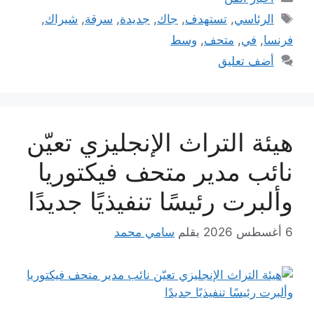
الوسوم
الرئاسي
,
تستهدف
,
جاك
,
جديدة
,
سرقة
,
شيراك
,
فرنسا
,
في
,
متحف
,
وسط
أضف تعليق
هيئة التراث الإنجليزي تعيّن
نائب مدير متحف فيكتوريا
وألبرت رئيسًا تنفيذيًا جديدًا
6 أغسطس 2026
بقلم
سامي محمد