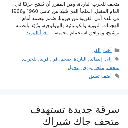
متحف للحرب الباردة، ومن المقرر أن يُفتتح جزئيًا في
العام المقبل. الملجأ الذي شُيّد بين عامي 1960 و1966
في بلدة آفي القريبة من فيرونا، صُمم ليصمد أمام
الهجمات النووية والكيميائية والبيولوجية، وزُوّد بأنظمة
ترشيح، ومرافق استحمام محمية، …
اقرأ المزيد
التصنيفات
أخبار الفن
الوسوم
إلى
,
إيطاليا
,
الباردة
,
ضخم
,
في
,
قريبا
,
للحرب
,
متحف
,
ملجأ
,
نووي
,
يتحول
أضف تعليق
سرقة جديدة تستهدف
متحف جاك شيراك