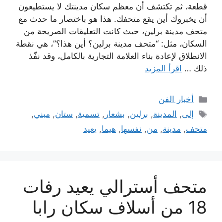
قطعة، ثم تكتشف أن معظم سكان مدينتك لا يستطيعون
أن يخبروك أين يقع متحفك. هذا هو باختصار ما حدث مع
متحف مدينة برلين، حيث كانت التعليقات الصريحة من
السكان، مثل: “متحف مدينة برلين؟ أين هذا؟”، هي نقطة
الانطلاق لإعادة بناء العلامة التجارية بالكامل، وقد نفّذ
ذلك …
اقرأ المزيد
التصنيفات
أخبار الفن
الوسوم
إلى
,
المدينة
,
برلين
,
بشعار
,
تسمية
,
ستان
,
مبني
,
متحف
,
مدينة
,
من
,
نفسها
,
هيما
,
يعيد
متحف أسترالي يعيد رفات
18 من أسلاف سكان رابا