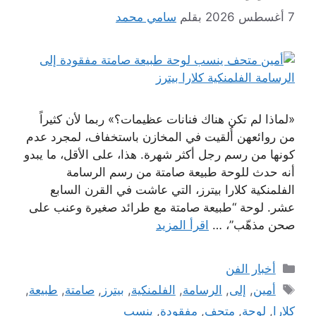
7 أغسطس 2026
بقلم
سامي محمد
«لماذا لم تكن هناك فنانات عظيمات؟» ربما لأن كثيراً
من روائعهن أُلقيت في المخازن باستخفاف، لمجرد عدم
كونها من رسم رجل أكثر شهرة. هذا، على الأقل، ما يبدو
أنه حدث للوحة طبيعة صامتة من رسم الرسامة
الفلمنكية كلارا بيترز، التي عاشت في القرن السابع
عشر. لوحة “طبيعة صامتة مع طرائد صغيرة وعنب على
صحن مذهّب”، …
اقرأ المزيد
التصنيفات
أخبار الفن
الوسوم
أمين
,
إلى
,
الرسامة
,
الفلمنكية
,
بيترز
,
صامتة
,
طبيعة
,
كلارا
,
لوحة
,
متحف
,
مفقودة
,
ينسب