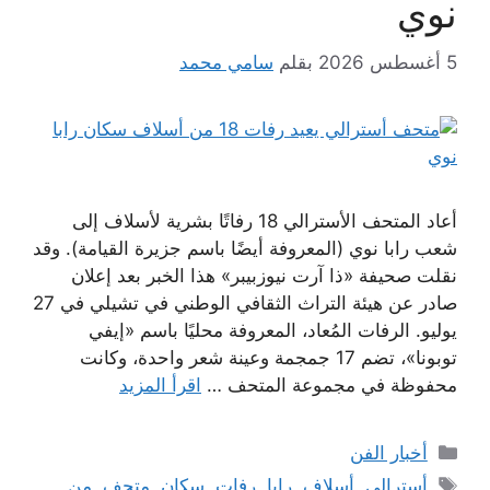
نوي
5 أغسطس 2026
بقلم
سامي محمد
أعاد المتحف الأسترالي 18 رفاتًا بشرية لأسلاف إلى
شعب رابا نوي (المعروفة أيضًا باسم جزيرة القيامة). وقد
نقلت صحيفة «ذا آرت نيوزبيبر» هذا الخبر بعد إعلان
صادر عن هيئة التراث الثقافي الوطني في تشيلي في 27
يوليو. الرفات المُعاد، المعروفة محليًا باسم «إيفي
توبونا»، تضم 17 جمجمة وعينة شعر واحدة، وكانت
محفوظة في مجموعة المتحف …
اقرأ المزيد
التصنيفات
أخبار الفن
الوسوم
أسترالي
,
أسلاف
,
رابا
,
رفات
,
سكان
,
متحف
,
من
,