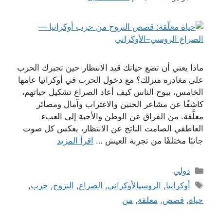
ماذا يعني أن تضع حياتك قيد الانتظار حين تجبرك الحرب
على مغادره منزلك؟ مع دخول الحرب في أوكرانيا عامها
الخامس، يبوح الناس كيف أعاد الصراع تشكيل حياتهم،
كاشفًا عن مشاعر الحنين والاغتراب وآمال ومصائر
معلَّقة. من الفراق عن الوطن والأحبة إلى العبء
العاطفي الصامت الناتج عن الانتظار، يعكس كل صوت
جانبًا مختلفًا من تجربة العيش …
اقرأ المزيد
التصنيفات
دولي
الوسوم
أوكرانيا
,
الروسيالأوكراني
,
الصراع
,
النزوح
,
حرب
,
حياة
,
قصص
,
معلقة
,
من