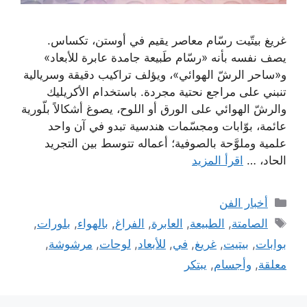
غريغ بيتّيت رسّام معاصر يقيم في أوستن، تكساس.
يصف نفسه بأنه «رسّام طَبيعة جامدة عابرة للأبعاد»
و«ساحر الرشّ الهوائي»، ويؤلف تراكيب دقيقة وسريالية
تنبني على مراجع نحتية مجردة. باستخدام الأكريليك
والرشّ الهوائي على الورق أو اللوح، يصوغ أشكالاً بلّورية
عائمة، بوّابات ومجسّمات هندسية تبدو في آن واحد
علمية وملوَّحة بالصوفية؛ أعماله تتوسط بين التجريد
الحاد، …
اقرأ المزيد
التصنيفات
أخبار الفن
الوسوم
الصامتة
,
الطبيعة
,
العابرة
,
الفراغ
,
بالهواء
,
بلورات
,
بوابات
,
بيتيت
,
غريغ
,
في
,
للأبعاد
,
لوحات
,
مرشوشة
,
معلقة
,
وأجسام
,
يبتكر