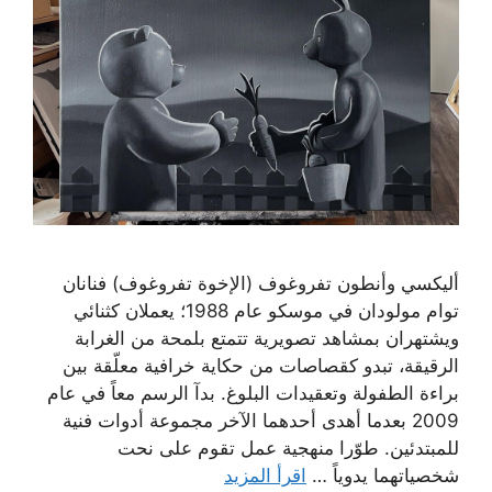
أليكسي وأنطون تفروغوف (الإخوة تفروغوف) فنانان
توام مولودان في موسكو عام 1988؛ يعملان كثنائي
ويشتهران بمشاهد تصويرية تتمتع بلمحة من الغرابة
الرقيقة، تبدو كقصاصات من حكاية خرافية معلّقة بين
براءة الطفولة وتعقيدات البلوغ. بدآ الرسم معاً في عام
2009 بعدما أهدى أحدهما الآخر مجموعة أدوات فنية
للمبتدئين. طوّرا منهجية عمل تقوم على نحت
شخصياتهما يدوياً …
اقرأ المزيد