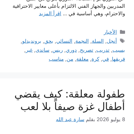
المدربين والجهاز الفني الالتزام بأعلى معايير الاحترافية
والاحترام، وهي أساسية في …
اقرأ المزيد
التصنيفات
الأخبار
الوسوم
أنجل
,
السلة
,
النجمة
,
النسائي
,
بحق
,
بروندیدلو
,
بسبب
,
تدريب
,
تصريح
,
دوري
,
ريس
,
ساندی
,
غير
,
فريقها
,
في
,
كرة
,
معلقة
,
من
,
مناسب
طفولة معلقة: كيف يقضي
أطفال غزة صيفاً بلا لعب
8 يوليو 2026
بقلم
سارة عبد الله