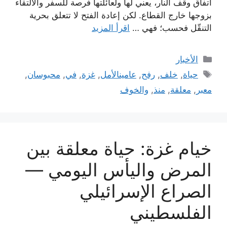
اتفاق وقف النار، يعني لها ولعائلتها فرصة للسفر والالتقاء
بزوجها خارج القطاع. لكن إعادة الفتح لا تتعلق بحرية
التنقّل فحسب؛ فهي …
اقرأ المزيد
التصنيفات
الأخبار
الوسوم
حياة
,
خلف
,
رفح
,
عامينالأمل
,
غزة
,
في
,
محبوسان
,
معبر
,
معلقة
,
منذ
,
والخوف
خيام غزة: حياة معلقة بين
المرض واليأس اليومي —
الصراع الإسرائيلي
الفلسطيني