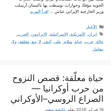
الجوية مؤقتًا، وحوارات توسطت بها باكستان أرسلت
وزير الخارجية الإيراني عباس …
اقرأ المزيد
التصنيفات
الأخبار
الوسوم
إيران
,
الأمريكية
,
الإسرائيلية
,
الإيرانيون
,
الحرب
,
حالة
,
حرب
,
حياة
,
سلام
,
على
,
كيف
,
لا
,
مع
,
معلقة
,
ولا
,
يتعامل
حياة معلّقة: قصص النزوح
من حرب أوكرانيا —
الصراع الروسي–الأوكراني
18 فبراير 2026
بقلم
عائشة سعيد