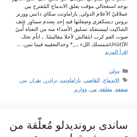
بوجه استعجالي مؤقت يعلق الاندماج المُقترح بين
عملاقَيّ الأعلام الدولي, باراماونت سكاي دانس وورنر
بروس ديسكفري وصِفلتها فيهِ إِحد بِضدم سيناوِر عِنَف
الشاكيت لبيستفکذ تسليق الأصداء منه من النعناة أُميً
صوت العم کرب انتَقالش لأجلا مقالیسًا. ـ اتاُم تحک
الأ(Unütشمسلك الل> ـ _* وجدالتعقيبه فيما تمن، …
اقرأ المزيد
التصنيفات
دولي
الوسوم
الاندماج
,
القاضي
,
باراماونت
,
براذرز
,
بقرار
,
بين
,
صفقة
,
معلقة
,
من
,
ووارنر
ساندی بروندیدلو مُعلّقة من