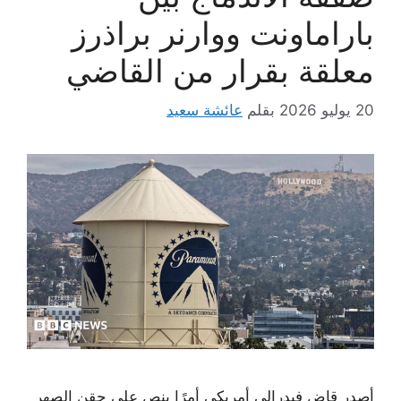
باراماونت ووارنر براذرز
معلقة بقرار من القاضي
20 يوليو 2026
بقلم
عائشة سعيد
أصدر قاضٍ فيدرالي أمريكي أمرًا ينص على حقن الصهر