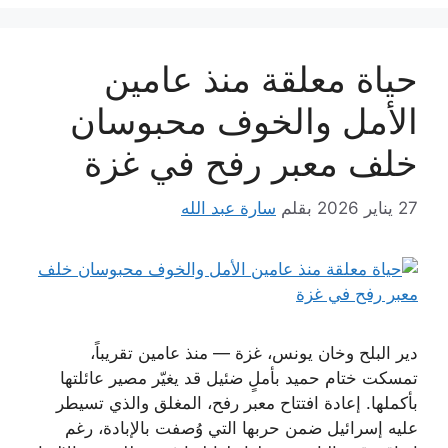
حياة معلقة منذ عامين
الأمل والخوف محبوسان
خلف معبر رفح في غزة
27 يناير 2026
بقلم
سارة عبد الله
دير البلح وخان يونس، غزة — منذ عامين تقريباً،
تمسكت ختام حميد بأملٍ ضئيل قد يغيّر مصير عائلتها
بأكملها. إعادة افتتاح معبر رفح، المغلق والذي تسيطر
عليه إسرائيل ضمن حربها التي وُصفت بالإبادة، رغم