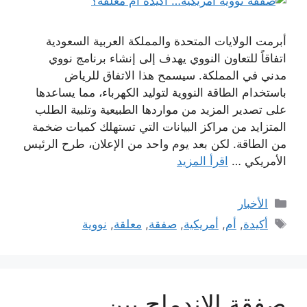
أبرمت الولايات المتحدة والمملكة العربية السعودية
اتفاقاً للتعاون النووي يهدف إلى إنشاء برنامج نووي
مدني في المملكة. سيسمح هذا الاتفاق للرياض
باستخدام الطاقة النووية لتوليد الكهرباء، مما يساعدها
على تصدير المزيد من مواردها الطبيعية وتلبية الطلب
المتزايد من مراكز البيانات التي تستهلك كميات ضخمة
من الطاقة. لكن بعد يوم واحد من الإعلان، طرح الرئيس
الأمريكي …
اقرأ المزيد
التصنيفات
الأخبار
الوسوم
أكيدة
,
أم
,
أمريكية
,
صفقة
,
معلقة
,
نووية
صفقة الاندماج بين