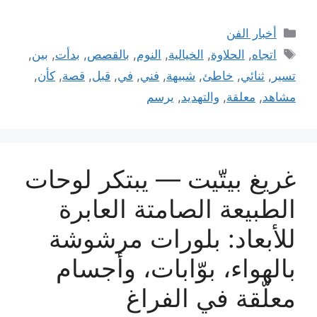
التصنيفات
أخبار الفن
الوسوم
اتجاه
,
الحلاوة
,
الخيالية
,
النوم
,
بالقصص
,
بدأت
,
بين
,
تسير
,
ثنائي
,
خاطئ
,
شبيهة
,
فني
,
في
,
قبل
,
قصة
,
كأن
,
مشاهد
,
معلقة
,
والتهديد
,
يرسم
غريغ بيتّيت — يبتكر لوحات
الطبيعة الصامتة العابرة
للأبعاد: بلورات مرشوشة
بالهواء، بوّابات، وأجسام
معلّقة في الفراغ