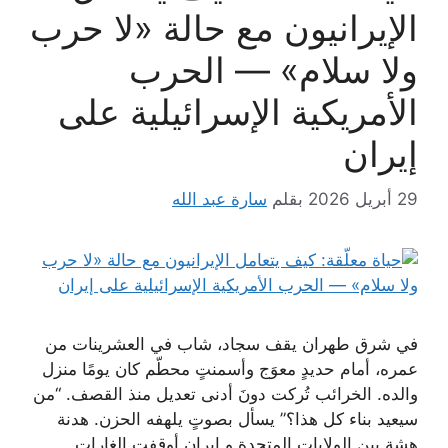
الإيرانيون مع حالة «لا حرب
ولا سلام» — الحرب
الأمريكية الإسرائيلية على
إيران
29 أبريل 2026
بقلم
سارة عبد الله
في شرق طهران يقف سجاد، شاب في العشرينات من
عمره، أمام حديدٍ معوَج وأسمنتٍ محطّم كان يومًا منزل
والده. الخرائب تُركت دونَ أدنى تعديل منذ القصف. “من
سيعيد بناء كل هذا؟” يسأل بصوتٍ يلهفه الحزن. هدنة
هشة بين الولايات المتحدة و ايران أوقفت الغارات