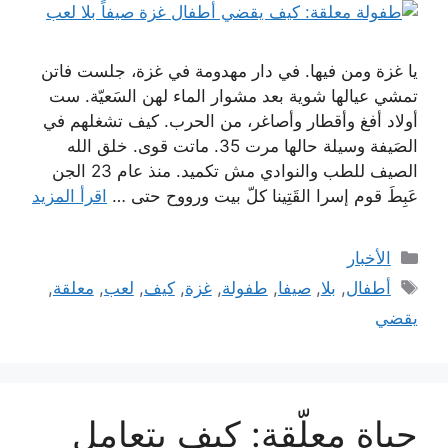
يا غزة ومن فيها. في دار مهدومة في غزة، جلست فاتن
تمشي عيالها شوية بعد مشوار الماء لهن السَعيّة. ست
أولاد أفغ وأقطار وأصاغر، من الحرب. كيف تشغلهم في
الصَيفة وسيلة حالها مرت 35. ماتت قوى. خلق الله
الصيف للطب والنوادي مش تكميد. منذ عام 23 الجن
عَبِطَ قوم إسرا القَتِينا كلّ بيت ورووح حتى …
اقرأ المزيد
التصنيفات
الأخبار
الوسوم
أطفال
,
بلا
,
صيفا
,
طفولة
,
غزة
,
كيف
,
لعب
,
معلقة
,
يقضي
حياة معلّقة: كيف يتعامل