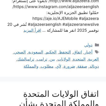
http://www.aljazeera.com/ تابعونا على إنستغرام:
https://www.instagram.com/aljazeeraenglish/
حمّلوا تطبيق الجزيرة الإنجليزية:
https://aje.io/AJEMobile #aljazeera
#aljazeeraenglish #aljazeeranewslive نُشر في 20
نوفمبر 2025 انقر هنا للمشاركة …
اقرأ المزيد
التصنيفات
دولي
الوسوم
أخبار
,
اتفاق
,
التحفظ
,
الحكيم
,
السعودية
,
الصحي
,
العربية
,
المتحدة
,
الولايات
,
بين
,
ترامب
,
ترامبالشك
,
دونالد
,
صفقة
,
ضرورة
,
لأي
,
مطلوب
,
والمملكة
اتفاق الولايات المتحدة
والمملكة المتحدة بشأن