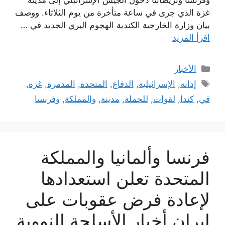
غزة الذي جرى في ساعة متأخرة من يوم الثلاثاء. ووصف
بيان وزارة الخارجية الكندية الهجوم البري الجديد في …
اقرأ المزيد
التصنيفات
الأخبار
الوسوم
إدانة
,
الإسرائيلية
,
الدفاع
,
المتحدة
,
المدمرة
,
غزة
,
في
,
كندا
,
لقوات
,
للحملة
,
مدينة
,
والمملكة
,
وفرنسا
فرنسا وألمانيا والمملكة
المتحدة تعلن استعدادها
لإعادة فرض عقوبات على
إيران أخبار الأسلحة النووية