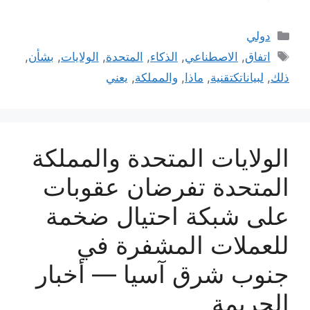
التصنيفات
دولي
الوسوم
اتفاق
,
الاصطناعي
,
الذكاء
,
المتحدة
,
الولايات
,
بشأن
,
ذلك
,
لبياناتكتقنية
,
ماذا
,
والمملكة
,
يعني
الولايات المتحدة والمملكة
المتحدة تفرضان عقوبات
على شبكة احتيال ضخمة
للعملات المشفرة في
جنوب شرق آسيا — أخبار
الجريمة