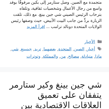
متجمدة مع الصين. وصل ستارمر إلى بكين مرفوقًا بوفد
واسع من رجال الأعمال وشخصيات ثقافية، وتلقاه
بترحاب الرئيس الصيني شي جين بينغ. مع ذلك، تلقت
الزيارة بردٍّ من جانب البيت الأبيض، حيث وصفها رئيس
الولايات المتحدة دونالد ترامب …
اقرأ المزيد
التصنيفات
الأخبار
الوسوم
أخبار
,
الصين
,
المتحدة
,
بعضهما
,
تريد
,
جينبينغ
,
شي
,
ماذا
,
متبادلة
,
مصالح
,
من
,
والمملكة
,
وتوترات
شي جين بينغ وكير ستارمر
يتفقان على تعميق
العلاقات الاقتصادية بين