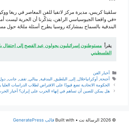
سلڤيتا كريس، مديرة مركز لاتفيا للفن المعاصر في ريغا ووكيل
«في واقعنا الجيوسياسي الراهن، يتذكّرنا أن الحرية ليست أمراً مُ
البندقية بالسماح بمشاركة روسيا يطرح أسئلة ملحّة حول مس
يقرأ
مستوطنون إسرائيليون يحولون عيد الفصح إلى احتفال بال
الفلسطيني
التصنيفات
أخبار الفن
الوسوم
أجنحة
,
أوكرانياخلال
,
إلى
,
البلطيق
,
البندقية
,
بينالي
,
تقف
,
جانب
,
دول
الحكومة الاتحادية تضع قيودًا على الاقتراض لطلاب الدراسات العليا وا
هل يمكن للصين أن تساهم في إنهاء الحرب على إيران؟ أخبار الحرب
© 2026 الرسالة نت
• Built with
قالب GeneratePress