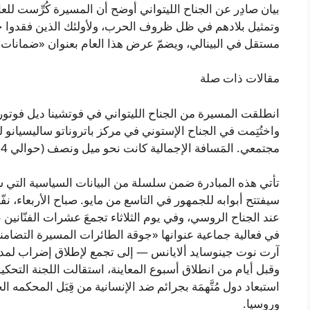
بيان صادِر عن الجناح الليتواني أوضح أن المسيرة كُرِّست للعا
وتمثيل بلادهم في ظل ظروف الحرب، ولأولئك الذين فقدوا حي
مستقل في البينالي، ويضمّ عرض هذا العام بعنوان «ضمانات الأ
مقالات ذات صلة
انطلقت المسيرة من الجناح الليتواني في فوتشينا ديل فوتورو
واختُتِمت في الجناح الإستوني في مركز باتروناتو ساليسيانو 
مجتمعي. المَسافة الإجمالية كانت نحو ميل ونصف (حوالي 2.4 كيلومتر).
عند الجناح الروسي، وفي يوم الثلاثاء تجمعَ عشرات الفنّاني
في فعالية جماعية عنوانها «جوقة الطائرات المسيرة التضامنية
وقبل أيام من انطلاق أسبوع المعاينة، استقالت اللجنة التحكيم
استبعاد دول مُتَّهمَة بجرائم ضد الإنسانية من قِبَل المحكمه ال
وروسيا.