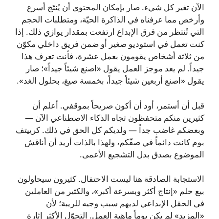
الآن تغير كل شيء. صار بإمكان المحتوى أن يُنتَج أسرع
وأرخص مما عرفناه في الذاكرة الحيّة، ومتطلبات الحجم
التي تُنتظر من فرق الإبداع ارتفعت بمقدار يوازي ذلك. إذا
كنت تعمل في استوديو صغير أو ضمن فريق داخلي مكوّن
من ثلاثة أشخاص يقومون بعمل عشرة، فأنت تعرف هذا
جيداً. لم يعد موجز العمل يقول «اصنع شيئاً جيداً»؛ صار
يقول «اصنع أربعين شيئاً جيداً، بخمسة صيغ، بحلول الغد».
قبل أن أستمر، أود أن أكون صريحاً بموقفي. أعلم أن
كثيرين منكم متحفظون تجاه الذكاء الاصطناعي الآن —
وبعضكم غاضب جداً — ولديكم كل الحق في ذلك. كرييتف
بوم كانت دائماً في صفّكم، ولهذا بالذات أريد أن أناقش
الموضوع بصدق بدل التشجيع الأعمى.
الاستجابة الصادقة هنا ليست الاحتفال. كثيرون سيحاولون
بيع حلم «إنتاج أكثر وبسرعة أكبر»، والكثير من العاملين
في الحقل الإبداعي لديهم سبب وجيه للريبة؛ لأن
«المزيد» لم يكن يوماً ماهية العمل. التحوّل الأكثر إثارة