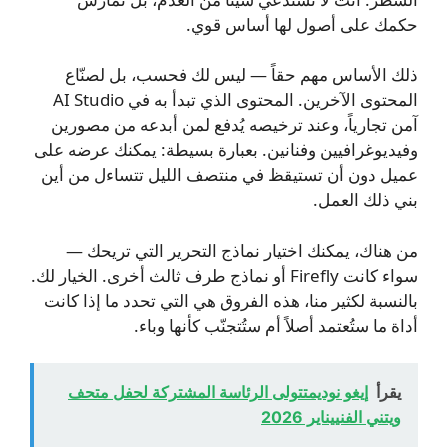
حكمك على أصول لها أساس قوي.
ذلك الأساس مهم حقاً — ليس لك فحسب، بل لصنّاع
المحتوى الآخرين. المحتوى الذي تبدأ به في AI Studio
آمن تجارياً، وعند ترخيصه يُدفع لمن أبدعه من مصورين
وفيديوغرافيين وفنانين. بعبارة بسيطة: يمكنك عرضه على
عميل دون أن تستيقظ في منتصف الليل تتساءل من أين
بني ذلك العمل.
من هناك، يمكنك اختيار نماذج التحرير التي تريحك —
سواء كانت Firefly أو نماذج طرف ثالث أخرى. الخيار لك.
بالنسبة لكثير منا، هذه الفروق هي التي تحدد ما إذا كانت
أداة ما ستُعتمد أصلاً أم ستُتجنّب كأنها وباء.
يقرأ
إيغو نوديمتتولى الرئاسة المشتركة لحفل متحف
ويتني الفنييناير 2026