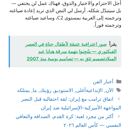
أجل الاحترام والاختيار والذوق، فهناك عمل لن يختفي —
بل سيتبدّل شكله. أرسل لي النص الذي تريد إعادة صياغته
وترجمته إلى العربية بمستوى C2، وساعيد صياغته
وترجمته فوراً.
يقرأ
صور اعترافية عتيقة لأطفال جناة في العصر
الفيكتوري — سُجِنوا بتهمة سرقة هدايا عيد
الميلادتصميم تثق به — تصاميم يومية منذ 2007
التصنيفات
أخبار الفن
الوسوم
الآن
,
الإبداعيةأغلى
,
الاستوديو
,
رؤيتك
,
ما
,
يمتلكه
اتفاق ترامب مع إيران: لفة احتفالية قبل النصر
المواجهة الأميركية-الإسرائيلية ضد إيران
أكثر من مجرد لعبة: كرة القدم، الصداقة والتعافي
النفسي — كأس العالم ٢٠٢٦