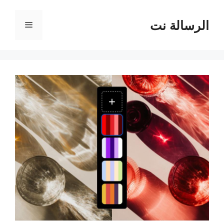
نتقل
لى
الرسالة نت
القائمة
لمحتوى