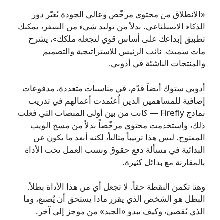
«الانطلاق من محتوى مرخّص وعالي الجودة يُغيّر دور
الذكاء الاصطناعي. بدلاً من توليد شيء من الصفر، يمكنك
تطبيق إبداعك على أساس قوي لتجعله ملكك»، يشرح
مات سميث، نائب الرئيس للاستراتيجية والتصميم
والمنتجات الناشئة في أدوبي.
أدوبي ستوك أيضاً قدّم، في مناسبات متعددة، مدفوعات
إضافية للمساهمين الذين اُعتُمدت أعمالهم في تدريب
نماذج Firefly — كانت من بين أولى المنصات التي فعلت
ذلك، واستخدمت محتوى مرخّصاً بدلاً من مسح الويب
المفتوح. ليس هذا ترتيباً مثالياً، لكنه أبعد ما يكون عن
البدائية في مسألة دفع حقوق ونسب العمل تحت الأداة
بالمقارنة مع بدائل كثيرة.
وهنا تكمن النقطة حقاً. لا تجعل أي من هذا الأداة بطلاً.
البطل هو الشخص الذي يقرر ماذا يستحق أن يُصنع، وما
الذي يُقصى، وكيف يبدو «الجيد» من موجز إلى آخر.