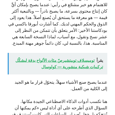
للاهتمام هو خبر مشجّع في رأيي: عندما يصبح بإمكان أيٍّ
كان إنتاج محتوى بسرعة، ما يصبح نادراً — وبالتبعية أكثر
قيمة — هو معرفة ما يستحق أن يُصنع أصلاً. هذا يعود إلى
الذوق والحكم المهني لديك. كما أشارت أبورفا باكسي في
بودكاستنا الأخير: الأمر يتعلق بأن تتمكن من النظر إلى
عشر نسخ وتقول، مع أسباب، لماذا النسخة السابعة هي
المناسبة. هذا، بالنسبة لي، كان دائماً جوهر مهنة المبدع.
يقرأ
توميسلاف توبيتشيرصّ مئات الألواح بدقة ليشكّل
تركيبات شبكية منشورية — كولوسال
عندما يصبح صنع الأشياء سهلاً، يتحوّل قرار ما هو الجيد
إلى الكلية من العمل.
هنا تكسب أدوات الذكاء الاصطناعي الجيدة مكانها.
السؤال الذي أطرحه على أي أداة ليس «كم يمكنها أن
تُنتج؟» بل «هل تُعيد لي الساعات التي كانت تُستنزف في