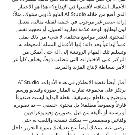
الأعمال الشاقة، لأقضيها في الإبداع؟» هذا هو الاختبار
الذي أضع من خلاله AI Studio التابع لأدوبي ستوك. مثلاً:
إزالة عنصر غير مرغوب في خلفية لقطة مثالية، تعديل
لون ليطابق لوحة علامة تجارية العميل، أو تحجيم نفس
المحتوى لعشر مواضع مختلفة. لا شيء من ذلك يمثل
عملاً إبداعياً بحد ذاته؛ إنها الأعمال المملة المحيطة به.
وتسليم تلك المهام الروتينية إلى آلة حتى أتمكن من
التركيز على الاختيارات التي تتطلب ذوقاً، يختلف كلياً عن
الأمر ببساطة لإنتاج المزيد والمزيد.
أقدّر أيضاً نقطة الانطلاق في هذه الأدوات. AI Studio
يرتكز على مجموعة تقارب المليار صورة وفيديو ورسم
وتوضيح ومقاطع موسيقية. نقطة البداية ليست صندوقاً
فارغاً ونصوصاً مطلقة؛ بل محتوى حقيقي — تم تصويره
أو رسمه أو تأليفه من قبل مصورين وفيديوغرافيين
وفنانين ومصممين — يمكنك تنقيحه واللعب به حتى
ترضى عنه. يمكنك أيضاً تتبع تعديلاتك بميزة التحرير داخل
السطر. أنت لا تستدعي شيئاً من العدم، بل تمارس