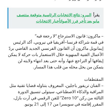
يقرأ
البيرو: نتائج الانتخابات الرئاسية متوقعة منتصف
مايو بعد تأخر فرز الأصواتأخبار الانتخابات
– ماكرون: قانون الاسترجاع “لا رجعة فيه”
في قمة شراكة فرنسا–أفريقيا في نيروبي، أكد الرئيس
إيمانويل ماكرون أن القانون الفرنسي الجديد القاضي بردّ
الأعمال الفنية المنهوبة خلال الاستعمار بات حركة لا يمكن
إيقافها أو التراجع عنها، وأنه حتى بعد انتهاء ولايته لن
يتمكن من يحل محله من قلب هذا المسار.
المقتطفات
– الفنان تريفور باجلين، المعروف بتناوله قضايا تقنية مثل
المراقبة والذكاء الاصطناعي، سيتولى تنسيق الدورة
الثالثة من ركن “Zero 10” للفن الرقمي في آرت بازل،
المقرر إقامته في سويسرا من 17 إلى 21 يونيو.