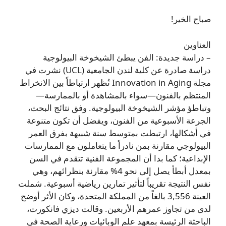
صباح الخير!
العناوين
– دراسة جديدة: الفن يبطئ الشيخوخة البيولوجية
دراسة صادرة عن كلية لندن الجامعية (UCL) نشرت في
مجلة Innovation in Aging تُظهر ارتباطاً بين الانخراط
المنتظم بالفنون—سواء بالمشاهدة أو بالممارسة—
وتباطؤ مؤشر الشيخوخة البيولوجية. وفق نتائج البحث،
الجرعة الأسبوعية من الفنون، ويفضل أن تكون متنوعة
في أشكالها، ارتبطت بمتوسط سنة شبيهة بفرق العمر
البيولوجي مقارنة بمن نادراً ما يتعاملون مع الممارسات
الإبداعية؛ كما بدا أن المجموعة الفنية تتقدم في السن
بمعدل أبطأ يصل إلى نحو 4% مقارنة بنظرائهم، وهي
نفس النتيجة تقريباً لتأثير تمارين رياضية أسبوعية. شملت
العينة 3,556 بالغاً من المملكة المتحدة، وكان الأثر أوضح
لدى من تجاوز عمرهم الأربعين. وقالت ديزي فانكورت،
الباحثة الرئيسة بمعهد علم الوبائيات ورعاية الصحة في