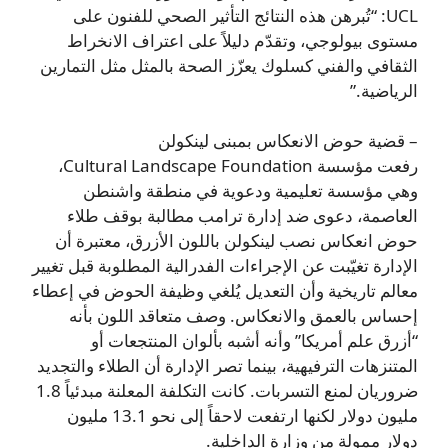
UCL: “تُبرهن هذه النتائج التأثير الصحي للفنون على
مستوى بيولوجي، وتقدّم دليلاً على اعتراف الانخراط
الثقافي والفني كسلوك يعزّز الصحة بالمثل مثل التمارين
الرياضية.”
– قضية حوض الانعكاس بمبنى لينكولن
رفعت مؤسسة Cultural Landscape Foundation،
وهي مؤسسة تعليمية ودعوية في منطقة واشنطن
العاصمة، دعوى ضد إدارة ترامب مطالبة بوقف طلاء
حوض انعكاس نصب لينكولن باللون الأزرق، معتبرة أن
الإدارة تغيّبت عن الإجراءات الفدرالية المطلوبة قبل تغيير
معالم تاريخية وأن التعديل يُلغي وظيفة الحوض في إعطاء
إحساس بالعمق والانعكاس. وصف متعاقد اللون بأنه
“أزرق علم أمريكا” وأنه أشبه بألوان المنتجعات أو
المتنزهات الترفيهية، بينما تصر الإدارة أن الطلاء والتجديد
ضروريان لمنع التسربات. كانت التكلفة المعلنة مبدئياً 1.8
مليون دولار لكنها ارتفعت لاحقاً إلى نحو 13.1 مليون
دولار ممولة من وزارة الداخلية.