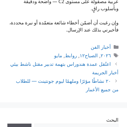
عربية مصقولة على مستوى C2 — واضحة ودقيقة
وبأسلوب راقٍ.
وإن رغبت أن أضمّن أخطاء شائعة متعمّدة أو نبرة محددة،
فأخبرني بذلك عند الإرسال.
التصنيفات
أخبار الفن
الوسوم
٢٠٢٦
,
الصباح١٢
,
روابط
,
مايو
اعتُقل عمدة هندوراس بتهمة تدبير مقتل ناشط بيئي
أخبار الجريمة
٢٠ نشاطًا مؤثرًا وملهمًا ليوم جونتينث — للطلاب
من جميع الأعمار
البحث