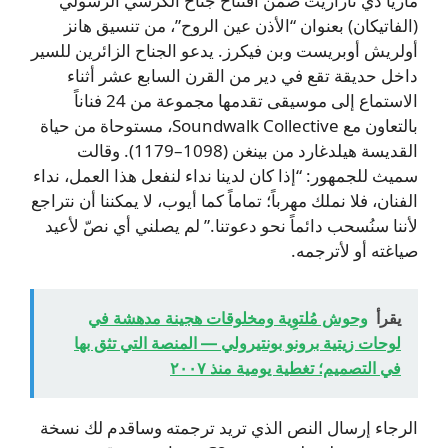
ماريا دي نازاريث ضمن افتتاح جناح الكرسي الرسولي
(الفاتيكان) بعنوان “الأذن عين الروح”، من تنسيق هانز
أولريش أوبريست وبن فيكرز. يدعو الجناح الزائرين للسير
داخل حديقة تقع في دير من القرن السابع عشر أثناء
الاستماع إلى موسيقى تقدمها مجموعة من 24 فناناً
بالتعاون مع Soundwalk Collective، مستوحاة من حياة
القديسة هيلدغارد من بينغن (1098–1179). وقالت
سميث للجمهور: “إذا كان لدينا نداء لنفعل هذا العمل، نداء
الفنان، فلا نملك مهرباً؛ تماماً كما أيوب، لا يمكننا أن نتراجع
لأننا سنُسحب دائماً نحو دعوتنا.” لم يصلني أي نصّ لأعيد
صياغته أو لأترجمه.
يقرأ
وحوش مُلتوِية ومخلوقات هجينة مدهشة في
لوحات زيتية برونو بونتيرولي — المنصة التي تثق بها
في التصميم؛ تغطية يومية منذ ٢٠٠٧
الرجاء إرسال النص الذي تريد ترجمته وساقدم لك نسخة