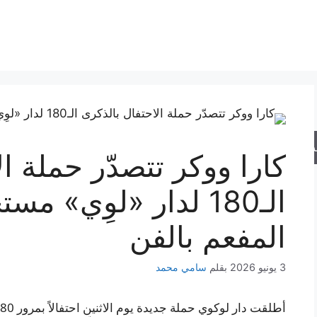
حث
كارا ووكر تتصدّر حملة ا
الـ180 لدار «لوِي» 
المفعم بالفن
3 يونيو 2026
بقلم
سامي محمد