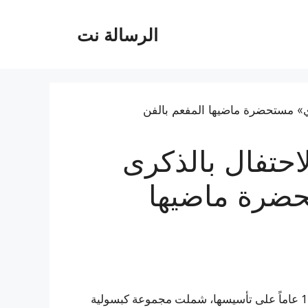
الرسالة نت
لاحتفال بالذكرى
مستحضرة ماضيها
أطلقت دار لوكوي حملة جديدة يوم الاثنين احتفالاً بمرور 180 عاماً على تأسيسها، شملت مجموعة كبسولية