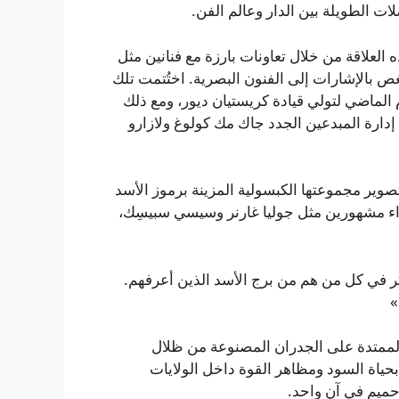
ات الطويلة بين الدار وعالم الفن.
العلاقة من خلال تعاونات بارزة مع فنانين مثل
ص بالإشارات إلى الفنون البصرية. اختُتمت تلك
20. رحل أندرسون العام الماضي لتولي قيادة كريستيان ديور، ومع ذلك
 إدارة المبدعين الجدد جاك مك كولوغ ولازارو
تصوير مجموعتها الكبسولية المزينة برموز الأسد
إلى جانب سفراء مشهورين مثل جوليا غارنر وسيسي سبيسِك،
ر في كل من هم من برج الأسد الذين أعرفهم.
»
 الممتدة على الجدران المصنوعة من ظلال
حياة السود ومظاهر القوة داخل الولايات
وحميم في آن واحد.