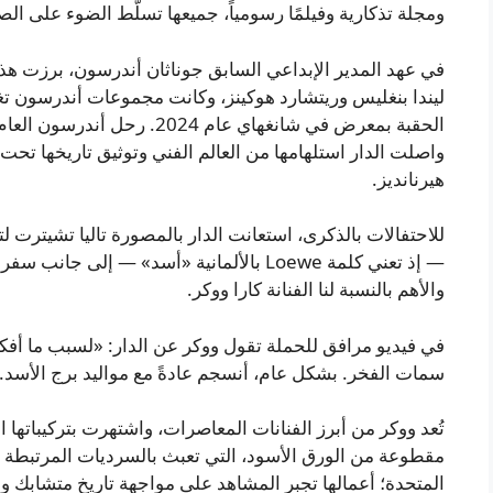
ومجلة تذكارية وفيلمًا رسومياً، جميعها تسلّط الضوء على الصل
في عهد المدير الإبداعي السابق جوناثان أندرسون، برزت هذه 
ليندا بنغليس وريتشارد هوكينز، وكانت مجموعات أندرسون تغ
الحقبة بمعرض في شانغهاي عام 24
واصلت الدار استلهامها من العالم الفني وتوثيق تاريخها تحت
هيرنانديز.
للاحتفالات بالذكرى، استعانت الدار بالمصورة تاليا تشيترت ل
— إذ تعني كلمة Loewe بالألمانية «أسد» — 
والأهم بالنسبة لنا الفنانة كارا ووكر.
في فيديو مرافق للحملة تقول ووكر عن الدار: «لسبب ما أفك
سمات الفخر. بشكل عام، أنسجم عادةً مع مواليد برج الأسد.
تُعد ووكر من أبرز الفنانات المعاصرات، واشتهرت بتركيباتها
مقطوعة من الورق الأسود، التي تعبث بالسرديات المرتبطة ب
المتحدة؛ أعمالها تجبر المشاهد على مواجهة تاريخٍ متشابك 