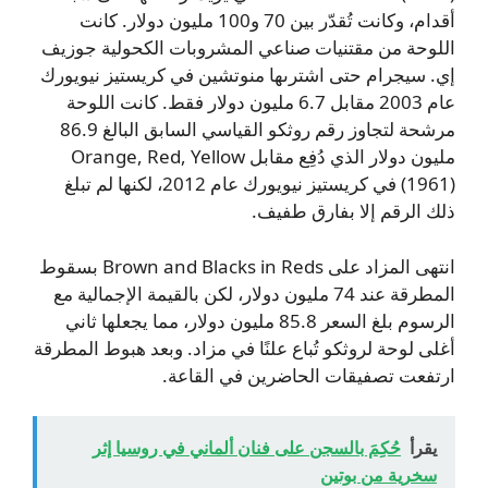
أقدام، وكانت تُقدّر بين 70 و100 مليون دولار. كانت
اللوحة من مقتنيات صناعي المشروبات الكحولية جوزيف
إي. سيجرام حتى اشترىها منوتشين في كريستيز نيويورك
عام 2003 مقابل 6.7 مليون دولار فقط. كانت اللوحة
مرشحة لتجاوز رقم روثكو القياسي السابق البالغ 86.9
مليون دولار الذي دُفِع مقابل Orange, Red, Yellow
(1961) في كريستيز نيويورك عام 2012، لكنها لم تبلغ
ذلك الرقم إلا بفارق طفيف.
انتهى المزاد على Brown and Blacks in Reds بسقوط
المطرقة عند 74 مليون دولار، لكن بالقيمة الإجمالية مع
الرسوم بلغ السعر 85.8 مليون دولار، مما يجعلها ثاني
أغلى لوحة لروثكو تُباع علنًا في مزاد. وبعد هبوط المطرقة
ارتفعت تصفيقات الحاضرين في القاعة.
يقرأ
حُكِمَ بالسجن على فنان ألماني في روسيا إثر
سخرية من بوتين