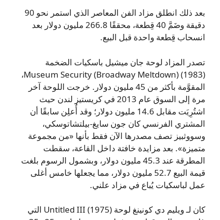
بعد ذلك انطلق مزاد الفن المعاصر الذي استمر نحو 90
دقيقة وضَمَّ 40 قِطعة، محققًا 266.8 مليون دولار بعد
انسحاب قِطعة واحدة قبل البيع.
تصدر المزاد لوحة جان ميشيل باسكيات الضخمة
Museum Security (Broadway Meltdown) (1983)،
المقوَّمة بأكثر من 45 مليون دولار. خرجت اللوحة آخر
مرة إلى السوق عام 2013 في كريستيز لندن حيث
اشتُرِيَت مقابل 14.6 مليون دولار؛ وقد أُعلِن سابقًا أن
المشتري الفرنسي كان جون سايغ-بيلتشاتوسكي،
وسووثبيز تصف مصدرها الآن فقط بأنها «من مجموعة
متميزة». بعد مزايدة خافتة داخل القاعة، سقطت
المطرقة عند 45.3 مليون دولار، وبشمول الرسوم بلغت
قيمة البيع 52.7 مليون دولار، مما يجعلها خامس أغلى
عمل لباسكيات يُباع في مزاد علني.
كان لـ ويليم دي كونينغ لوحة Untitled III (1975) التي