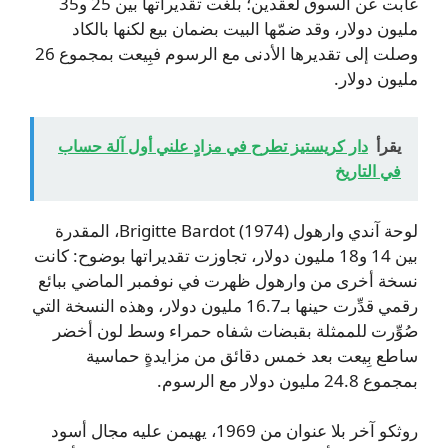
غابت عن السوق لعقدين؛ بلغت تقديراتها بين 25 و35
مليون دولار، وقد ضمّها البيت بضمان بيع لكنها بالكاد
وصلت إلى تقديرها الأدنى مع الرسوم فبِيعت بمجموع 26
مليون دولار.
يقرأ
دار كريستيز تطرح في مزادٍ علني أول آلة حساب
في التاريخ
لوحة آندي وارهول Brigitte Bardot (1974)، المقدرة
بين 14 و18 مليون دولار، تجاوزت تقديراتها بوضوح: كانت
نسخة أخرى من وارهول ظهرت في نوفمبر الماضي ببائع
رقمي قدِّرت حينها بـ16.7 مليون دولار، وهذه النسخة التي
صُوِّرت للممثلة بقبضات شفاه حمراء وسط لون أخضر
ساطع بِيعت بعد خمس دقائق من مزايدةٍ حماسية
بمجموع 24.8 مليون دولار مع الرسوم.
روثكو آخر بلا عنوان من 1969، يهيمن عليه مجال أسود