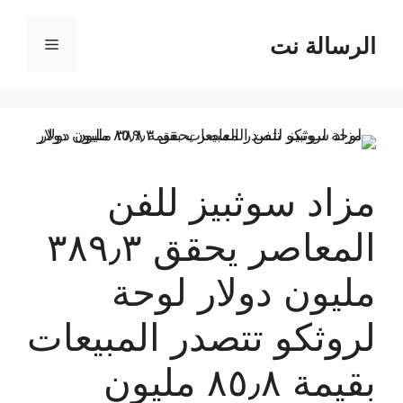
نتقل
لى
الرسالة نت
القائمة
لمحتوى
مزاد سوثبيز للفن
المعاصر يحقق ٣٨٩٫٣
مليون دولار لوحة
لروثكو تتصدر المبيعات
بقيمة ٨٥٫٨ مليون