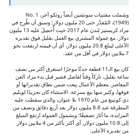
وشملت مقتنيات منوتشين أيضاً روثكو آخر، No. 1
(1949)، المُقدَّر حتى 20 مليون دولار؛ وسبق أن طُرِح في
مزاد كريستيز لندن عام 2017 حيث أُحصِلَ عليه 13 مليون
دولار. مع عمولة المشتري بيع العمل بقليل فوق تقديره
الأعلى ليبلغ 20.8 مليون دولار، أي أن قيمته ارتفعت نحو
7 ملايين دولار في أقل من عقد.
كان بيع الـ11 قطعة حدثًا موجزًا استغرق أكثر من نصف
ساعة بقليل، تاركاً وقتاً لفاصل قصير قبل بدء مزاد الفن
المعاصر. معظم الأعمال بِيعت ضمن نطاق تقديراتها أو
فوقها، وكثير منها بيع بسرعة. الاستثناء كان تجريدًا لويليم
دي کونينغ من عام 1970 بلا عنوان، والذي سقطت عليه
المطرقة عند 8.8 مليون دولار بعد أربع دقائق ونصف من
المزايدة، ما أثار تصفيقًا؛ وبشمول العمولة ارتفع المبلغ
إلى 10.8 مليون دولار، أي أكثر بأكثر من 4 ملايين دولار
من تقديره الأعلى.