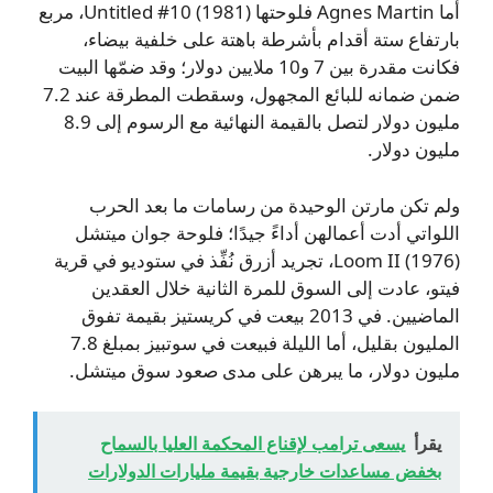
أما Agnes Martin فلوحتها Untitled #10 (1981)، مربع
بارتفاع ستة أقدام بأشرطة باهتة على خلفية بيضاء،
فكانت مقدرة بين 7 و10 ملايين دولار؛ وقد ضمّها البيت
ضمن ضمانه للبائع المجهول، وسقطت المطرقة عند 7.2
مليون دولار لتصل بالقيمة النهائية مع الرسوم إلى 8.9
مليون دولار.
ولم تكن مارتن الوحيدة من رسامات ما بعد الحرب
اللواتي أدت أعمالهن أداءً جيدًا؛ فلوحة جوان ميتشل
Loom II (1976)، تجريد أزرق نُفِّذ في ستوديو في قرية
فيتو، عادت إلى السوق للمرة الثانية خلال العقدين
الماضيين. في 2013 بيعت في كريستيز بقيمة تفوق
المليون بقليل، أما الليلة فبيعت في سوتبيز بمبلغ 7.8
مليون دولار، ما يبرهن على مدى صعود سوق ميتشل.
يقرأ
يسعى ترامب لإقناع المحكمة العليا بالسماح
بخفض مساعدات خارجية بقيمة مليارات الدولارات