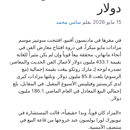
دولار
15 مايو 2026
بقلم
سامي محمد
في مقرها في ماديسون أفنيو، افتتحت سوتبيز موسم
مزادات مايو مبكراً، في ذروة افتتاح معارض الفن في
أنحاء مانهاتن، محققة بيعاً قوياً وإن لم يكن مثيراً للغاية
بقيمة 433.1 مليون دولار لأعمال الفن الحديث والمعاصر،
تصدره لوحة لِـ مارك روثكو بيعَت بقيمة إجمالية (مع
الرسوم) بلغت 85.8 مليون دولار. وتلتها مزادات كبرى
لدى كريستيز وفيليبس الأسبوع المقبل. في المقابل، بلغ
إجمالي البيع المعادل في العام الماضي 186.1 مليون
دولار.
«المزاد كان قوياً، وبدا حقيقياً»، قالت المستشارة في
نيويورك لورا بولسون عند خروجها من قاعة البيع في
منتصف الأمسية.