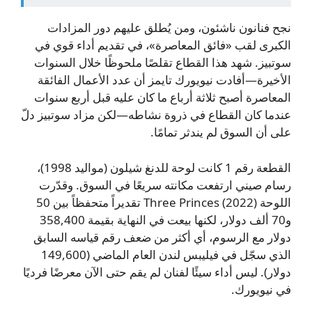
نجح فنانون ناشئون، ومن يُطلق عليهم دور المزادات
الكبرى لقب «فائق المعاصرة»، في تقديم أداء قوي في
سوتبيز. شهد هذا القطاع تقلصًا ملحوظًا خلال السنوات
الأخيرة—أفادت نيويورك تايمز أن عدد الأعمال الفائقة
المعاصرة أصبح ثلاثة أرباع ما كان عليه قبل أربع سنوات
عندما كان القطاع في ذروة نشاطه—لكن مزاد سوتبيز دلّ
على أن السوق لم يندثر تمامًا.
القطعة رقم 1 كانت لوحة للدنغ شيلون (مواليد 1998)،
رسام صيني ارتفعت مكانته سريعًا في السوق. وقدّرت
اللوحة Three Princes (2022) تقديراً متحفظاً بين 50
و70 ألف دولار، لكنها بيعت في النهاية بقيمة 358,400
دولار مع الرسوم، أي أكثر من ضعف رقم قياسه السابق
الذي سجّل في فيليبس لندن العام الماضي (149,600
دولار). ليس أداء سيئًا لفنان لم يقم حتى الآن معرضًا فرديًا
في نيويورك.