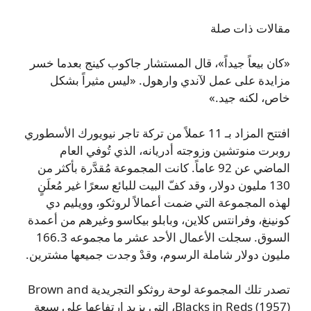
مقالات ذات صلة
«كان بيعاً جيداً»، قال المستشار جاكوب كينج بعدما خسر
مزايدة على عمل لآندي وارهول. «ليس مثيراً بشكل
خاص، لكنه جيد.»
افتتح المزاد بـ 11 عملاً من تركة تاجر نيويورك الأسطوري
روبرت منوتشين وزوجته أدريانه، الذي تُوفي العام
الماضي عن 92 عاماً. كانت المجموعة مُقدَّرة بأكثر من
130 مليون دولار، وقد كفّ البيت للبائع سعرًا غير مُعلَنٍ
لهذه المجموعة التي ضمت أعمالاً لروثكو، وويليم دي
كونينغ، وفرانتس كلاين، وبابلو بيكاسو وغيرهم من أعمدة
السوق. سجلت الأعمال الأحد عشر ما مجموعه 166.3
مليون دولار شاملة الرسوم، وقدْ وجدت جميعها مشترين.
تصدر تلك المجموعة لوحة روثكو التجريدية Brown and
Blacks in Reds (1957)، التي يزيد ارتفاعها على سبعة