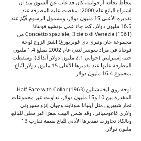
محاط بحافة أرجوانية، كان قد غاب عن السوق منذ أن
اشتراه البائع عام 2000؛ سقطت عليه المطرقة عند
تقديره الأعلى 15 مليون دولار، وبشمول الرسوم قُيِّمَ عند
16.5 مليون دولار. كما جاء عمل لوتشيو فونتانا
Concetto spaziale, Il cielo di Venezia (1961) من
مجموعة جان وتيري دي غونزبورغ؛ اشترَ الزوج لوحة
فونتانا في مزاد سوتبيز لندن عام 2002 بمبلغ 1.4 مليون
جنيه إسترليني (حوالي 2.1 مليون دولار آنذاك)، وسقطت
المطرقة عليها عند تقديرها الأعلى 15 مليون دولار لتُباع
بمجموع 16.4 مليون دولار.
لوحة روي ليختنشتاين Half Face with Collar (1963)،
المقدرة بين 10 و15 مليون دولار، تداولت عبر مجموعات
تجار شهيرين مثل إيليانا سونابند وجيان إنزو سبيروني
ولاري غاغوسياني. وقد ضمن البيت سعرًا غير معلن للبائع،
وبالكاد تجاوزت تقديرها الأدنى لتُباع بقيمة تقارب 13
مليون دولار.