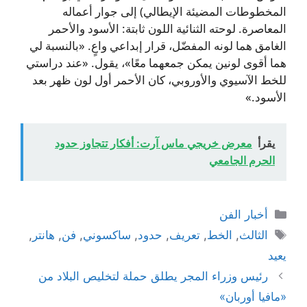
المخطوطات المضيئة الإيطالي) إلى جوار أعماله
المعاصرة. لوحته الثنائية اللون ثابتة: الأسود والأحمر
الغامق هما لونه المفضّل، قرار إبداعي واعٍ. «بالنسبة لي
هما أقوى لونين يمكن جمعهما معًا»، يقول. «عند دراستي
للخط الآسيوي والأوروبي، كان الأحمر أول لون ظهر بعد
الأسود.»
يقرأ
معرض خريجي ماس آرت: أفكار تتجاوز حدود
الحرم الجامعي
التصنيفات
أخبار الفن
الوسوم
الثالث
,
الخط
,
تعريف
,
حدود
,
ساكسوني
,
فن
,
هانتر
,
يعيد
رئيس وزراء المجر يطلق حملة لتخليص البلاد من
«مافيا أوربان»