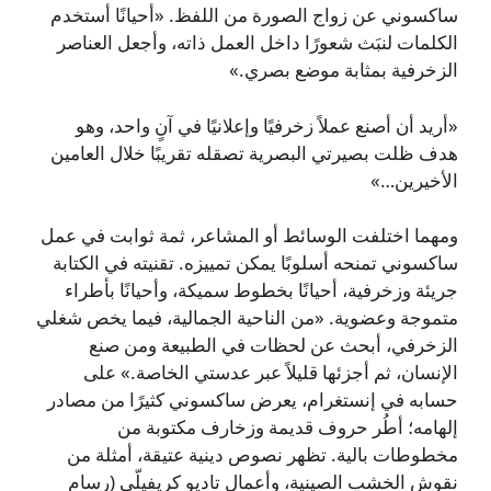
ساكسوني عن زواج الصورة من اللفظ. «أحيانًا أستخدم
الكلمات لنبَث شعورًا داخل العمل ذاته، وأجعل العناصر
الزخرفية بمثابة موضع بصري.»
«أريد أن أصنع عملاً زخرفيًا وإعلانيًا في آنٍ واحد، وهو
هدف ظلت بصيرتي البصرية تصقله تقريبًا خلال العامين
الأخيرين…»
ومهما اختلفت الوسائط أو المشاعر، ثمة ثوابت في عمل
ساكسوني تمنحه أسلوبًا يمكن تمييزه. تقنيته في الكتابة
جريئة وزخرفية، أحيانًا بخطوط سميكة، وأحيانًا بأطراء
متموجة وعضوية. «من الناحية الجمالية، فيما يخص شغلي
الزخرفي، أبحث عن لحظات في الطبيعة ومن صنع
الإنسان، ثم أجزئها قليلاً عبر عدستي الخاصة.» على
حسابه في إنستغرام، يعرض ساكسوني كثيرًا من مصادر
إلهامه؛ أطُر حروف قديمة وزخارف مكتوبة من
مخطوطات بالية. تظهر نصوص دينية عتيقة، أمثلة من
نقوش الخشب الصينية، وأعمال تاديو كريفيلّي (رسام