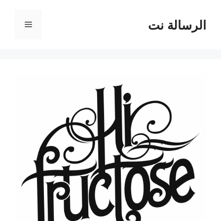
نتقل
لى
الرسالة نت
القائمة
لمحتوى