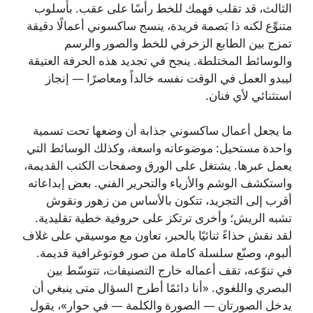
الثالث، قد تقلب فهمك للخط رأسًا على عقب. بأسلوب
متنوِّع لكنه ذا بَصمة فريدة، ينسج ساكسوني أعمالًا دقيقة
تمزج بين الطابع الزخرفي للخط والصور والرسم
والوسائط المختلطة. ينجح في تجديد هذه الحرفة العتيقة
ليبدو العمل في الوقت نفسه خالداً ومعاصرًا — إنجاز
استثنائي لأي فنان.
ما يجعل أعمال ساكسوني جذابة أن وضعها تحت تسمية
واحدة مستحيل: موضوعاته واسعة، وكذلك الوسائط التي
يعمل عبرها. يشتغل على الورق وصفحات الكتب القديمة،
واستكشف الوشم والأزياء والتحرير الفني. بعض إبداعاته
أقرب إلى التجريد، تتكون بالأساس من زهور ونقوش
تشبه الريش؛ وأخرى ترتكز على حروفية خطية تقليدية.
لقد نقش حذاءً ثنائيًا بالحبر، تعاون مع موسيقي على غلاف
ألبوم، وصنّع سلسلة كاملة من صور فوتوغرافية قديمة.
في تنوّعه، تقف أعماله خارج التصنيفات، تتوسّط بين
البصري واللغوي. «أنا دائمًا أطرح السؤال متى ينبغي أن
يدخل الصورتان — الصورة والكلمة — في حوار»، يقول