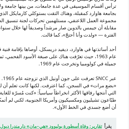
ترأس أقسام الموسيقى في عدة جامعات، من بينها جامعة ولاية
بجامعة هاوارد كمقبلة، وهناك التقت بستوكلي كارمايكل الذ
مقابلة أن جيمس بالدوين صار مرشداً وصديقاً لها خلال سنوا
الفترة — «ولدت وأنا أحتجّ»، كما قالت.
أحد أساتذتها في هاوارد، ديفيد دريسكل، أوصاها بإقامة فن
عام 1963، حيث تعرّفت هناك على صبغة الأسود الفحمي،
جميلة في كولومبيا وتخرجت عام 1969.
عبر
«بضع مرات» في السجن، كما اعترفت. لكنها كانت تعلم أن لو
التي أنتجها رفاقها الأكثر انخراطاً سياسياً: «كنت مُسرّة للغا
طبّاعون تشيليون ومكسيكيون وأمريكا الجنوبية، لكني لم أتم
أن أضع جسدي في الخط الأول».
يقرأ
تقارير: وفاة أسطورة بوليوود «هي-مان» دارمندرا ديول عن عمر