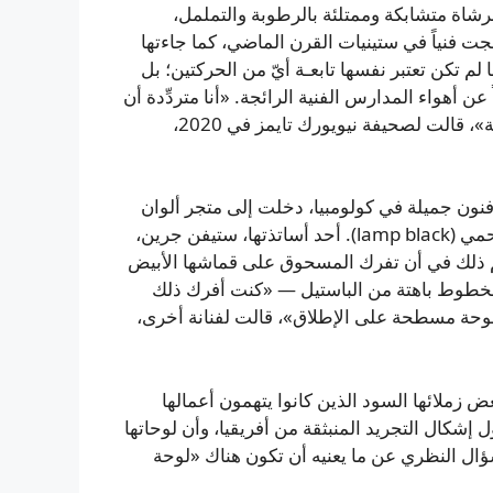
شاة متشابكة وممتلئة بالرطوبة والتململ،
جت فنياً في ستينيات القرن الماضي، كما جاءتها
ا لم تكن تعتبر نفسها تابعـة أيّ من الحركتين؛ بل
 أهواء المدارس الفنية الرائجة. «أنا متردِّدة أن
أصف نفسي تعبيريّة تجريدية أو مينيمالية؛ أصف نفسي رسّامة»، قالت لصحيفة نيويورك تايمز في 2020،
نون جميلة في كولومبيا، دخلت إلى متجر ألوان
في نيويورك واشترت خمسة أكياس من مسحوق الأسود الفحمي (lamp black). أحد أساتذتها، ستيفن جرين،
سهم ذلك في أن تفرك المسحوق على قماشها الأبيض
 لخطوط باهتة من الباستيل — «كنت أفرك ذلك
حة مسطحة على الإطلاق»، قالت لفنانة أخرى،
اد/الـBlackness» لتواجه نقد بعض زملائها السود الذين كانوا يتهمون أعمالها
ل إشكال التجريد المنبثقة من أفريقيا، وأن لوحاتها
ل النظري عن ما يعنيه أن تكون هناك «لوحة