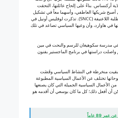
 أركنساس. بناءً على إلحاح عائلتها، التحقت
ي أصبح شريكها العاطفي، وأسهما معاً في تشكيل
مجموعة العمل اللاعنفي، مستلهمين تحركات لجنة تنسيق الطلبة اللاعنيفة (SNCC). تذكرت لوفليس أونيل في
تها في هاوارد، وأن وعيها السياسي تصاعد في تلك
ية في مدرسة سكوهيغان للرسم والنحت في مين
 ثم واصلت دراستها في برنامج الماجستير بفنون
 SNCC تعرفت على جون أونيل الذي تزوجته عام 1965. بقيت منخرطة في النشاط السياسي وقَضَت
حاتها تختلف عن الأعمال السياسية المطبوعة
ية من الأعمال السياسية الجميلة التي كان يصنعها
كن أن أفعل ذلك؛ كل ما كان بوسعي أن أقدمه هو
 89 عاماً