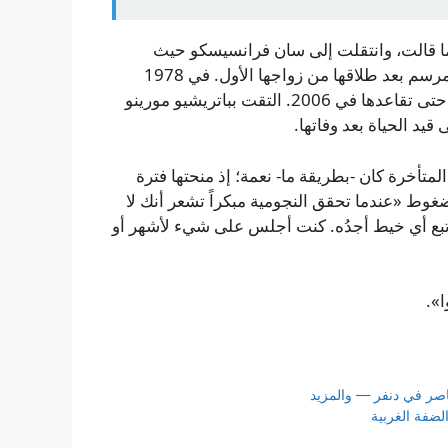
» كما قالت، وانتقلت إلى سان فرانسيسكو حيث
عملت في معهد سان فرانسيسكو للفنون، وكانت تحتاج إلى مرسم بعد طلاقها من زواجها الأول. في 1978
بدأت التدريس في جامعة كاليفورنيا في بيركلي وظلت هناك حتى تقاعدها في 2006. التقت بباتريشيو مورينو
تأخرة كان -بطريقة ما- نعمة؛ إذ منحتها فترة
غوط «عندما تحقق النجومية مبكراً تشعر أنك لا
أتبع أي خيط أجدُه. كنت أجلس على شيء لأشهر أو
ا».
صر في دنفر — والمزيد
لضفة الغربية