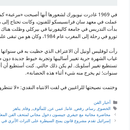
في 1969 غادرت نيويورك لشعورها أنها أصبحت «مرعبة
تورو في رحلة إلى المغرب عام 1984، وكان هو من تبقى على قيد الحياة بعد وفاتها.
رأت لوفليس أونيل أن الاعتراف الذي حظيت به في سنواتها الم
غياب الشهرة حرية تغيير أساليبها وتجربة خيوط جديدة دون ض
تستطيع تغيير أسلوبك. لم يكن ذلك حالتي. كنت أستطيع أن 
سنوات؛ ثم يخرج منه شيء أثناء هذه الحضانة».
وختمت نصيحتها للراغبين في لفت الانتباه النقدي: «لا تنتظرو
التصنيفات
أخبار الفن
الوسوم
الخضوع
,
رسام
,
رفض
,
عاما
,
عمر
,
عن
,
للمألوف
,
وفاة
,
يناهز
محاضرة مجانية مع جيفري جيبسون دخول مجاني لمتحف الفن المعا
إسرائيل تقدم مشروع قانون يمنح السيطرة على التراث الأثري في ا