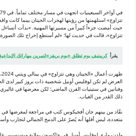
تتزاوج» استلهمتها من رؤيتها لهجرات الحيتان بينما كانت وا
حيث أمضت جزءاً كبيراً من مسيرتها المهنية. «بدأت أتساءل ع
تتزاوج»، قالت في حديث لها؛ «لم أستطع إخراج تلك الصورة
يقرأ
كرييتيف بوم تطلق «بوم بريفز»لتمرين مهاراتك الإبداعية
ظه
العرض لم تكن لوفليس أونيل شخصية ذات بروز كبير لدى الجمه
ذلك القدر من الغياب.
متعددة، ليس أقلها أنه يُصرّ على الدمج الجمالي لتجارب وأسالي