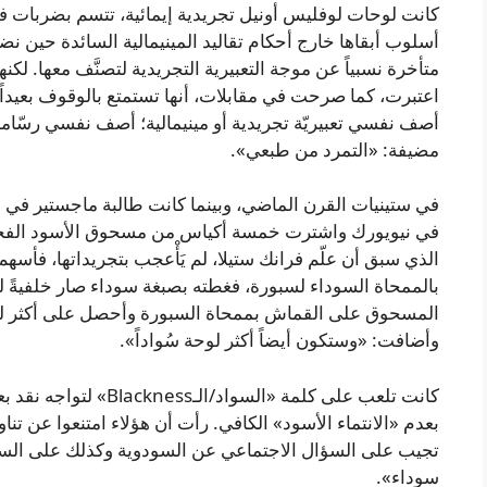
كانت لوحات لوفليس أونيل تجريدية إيمائية، تتسم بضربات فر
أسلوب أبقاها خارج أحكام تقاليد المينيمالية السائدة حين نض
متأخرة نسبياً عن موجة التعبيرية التجريدية لتصنَّف معها. لكنه
اعتبرت، كما صرحت في مقابلات، أنها تستمتع بالوقوف بعيداً عن
مضيفة: «التمرد من طبعي».
في ستينيات القرن الماضي، وبينما كانت طالبة ماجستير في ف
الذي سبق أن علّم فرانك ستيلا، لم يَأْعجب بتجريداتها، فأ
بالممحاة السوداء لسبورة، فغطته بصبغة سوداء صار خلفيةً
المسحوق على القماش بممحاة السبورة وأحصل على أكثر لو
وأضافت: «وستكون أيضاً أكثر لوحة سُواداً».
كانت تلعب على كلمة «السو
بعدم «الانتماء الأسود» الكافي. رأت أن هؤلاء امتنعوا عن تناو
تجيب على السؤال الاجتماعي عن السودوية وكذلك على السؤا
سوداء».