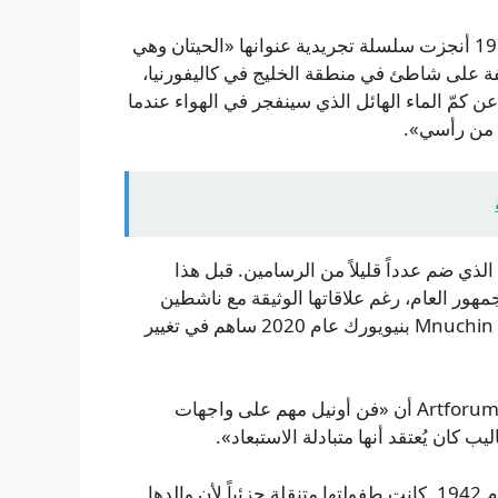
في أواخر السبعينيات اتجهت في مسار مختلف تماماً. في 1979 أنجزت سلسلة تجريدية عنوانها «الحيتان وهي
قفة على شاطئ في منطقة الخليج في كاليفورنيا،
ن كمّ الماء الهائل الذي سينفجر في الهواء عندما
 من رأسي».
رت أعمال «الحيتان وهي تتزاوج» في بينالي ويتني 2024، الذي ضم عدداً قليلاً من الرسامين. قبل هذا
ور العام، رغم علاقاتها الوثيقة مع ناشطين
وفنانين في ستينيات القرن الماضي؛ لكن معرضها في غاليري Mnuchin بنيويورك عام 2020 ساهم في تغيير
نقّاد من بينهم جان أفجيكوس كتب في مراجعة لمعرضها في Artforum أن «فن أونيل مهم على واجهات
ب كان يُعتقد أنها متبادلة الاستبعاد».
ولدت ماري لوفليس أونيل في جاكسون بولاية ميسيسيبي عام 1942. كانت طفولتها متنقلة جزئياً لأن والدها