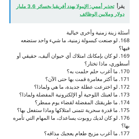
يقرأ
تحذير أممي: الإيبولا يهدد أفريقيا بخسائر 3.6 مليار
دولار وملايين الوظائف
أسئلة زينة زمنية وأخرى خيالية
168. لو صنعت كبسولة زمنية، ما شيء واحد ستضعه
فيها؟
169. لو كان بإمكانك امتلاك أي حيوان أليف، حقيقي أو
أسطوري، ماذا تختار؟
170. ما أغرب حلم حلمت به؟
171. ما أكثر مغامرة قمت بها حتى الآن؟
172. لو اخترعت عطلة جديدة، ما هي ولماذا؟
173. ما لعبتك اللوحية أو الإلكترونية المفضلة ولماذا؟
174. ما طريقتك المفضلة لقضاء يوم ممطر؟
175. ما قدرة سحرية تتمنى امتلاكها وماذا ستفعل بها؟
176. لو كان لديك روبوت يساعدك، ما المهام التي تأمره
بها؟
177. ما أغرب مزيج طعام يعجبك مذاقه؟