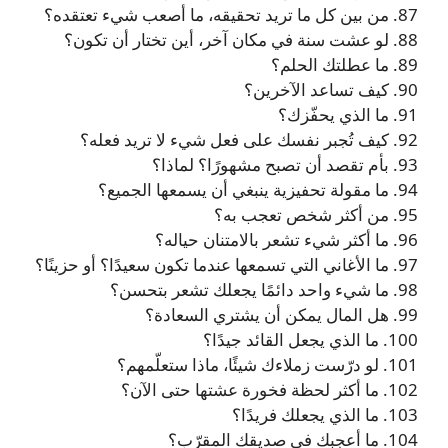
87. من بين كل ما تريد تحقيقه، ما أصعب شيء تعتقده؟
88. لو عشت سنة في مكان آخر، أين تختار أن تكون؟
89. ما عطلتك الحلم؟
90. كيف تساعد الآخرين؟
91. ما الذي يحفّزك؟
92. كيف تُجبر نفسك على فعل شيء لا تريد فعله؟
93. بأم تقصد أن تصبح مشهورًا؟ لماذا؟
94. ما مقولة تحفيزية ينبغي أن يسمعها الجميع؟
95. من أكثر شخص تعجب به؟
96. ما أكثر شيء تشعر بالامتنان حياله؟
97. ما الأغاني التي تسمعها عندما تكون سعيدًا؟ أو حزينًا؟
98. ما شيء واحد دائمًا يجعلك تشعر بتحسن؟
99. هل المال يمكن أن يشتري السعادة؟
100. ما الذي يجعل القائد جيدًا؟
101. لو درّست زملاءك شيئًا، ماذا ستعلّمهم؟
102. ما أكثر لحظة فخورة عشتها حتى الآن؟
103. ما الذي يجعلك فريدًا؟
104. ما أعجبك في صديقك المقرّب؟