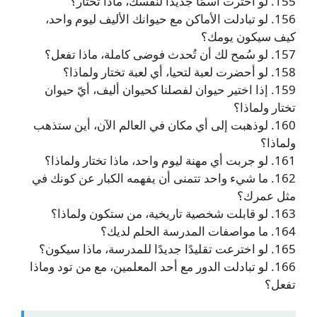
155. لو اخترت اسمًا جديدًا لنفسك، ماذا تختار؟
156. لو تبادلت الأماكن مع حيوانك الأليف ليوم واحد،
كيف سيكون يومك؟
157. لو سُمح لك أن تُحدث فوضى كاملة، ماذا تفعل؟
158. لو أحضرت لعبة لتحيا، أي لعبة تختار ولماذا؟
159. إذا اختير حيوان لفصلنا كحيوان أليف، أيّ حيوان
تختار ولماذا؟
160. لوذهبت إلى أي مكان في العالم الآن، أين ستذهب
ولماذا؟
161. لو جربت أي مهنة ليوم واحد، ماذا تختار ولماذا؟
162. ما شيء واحد تتمنى أن يفهمه الكبار عن كونك في
مثل عمرك؟
163. لو قابلت شخصية تاريخية، من ستكون ولماذا؟
164. ما مواصفات المدرسة الحلم لديك؟
165. لو اخترعت تقليدًا جديدًا للمدرسة، ماذا سيكون؟
166. لو تبادلت الدور مع أحد المعلمين، مع من تود وماذا
تفعل؟