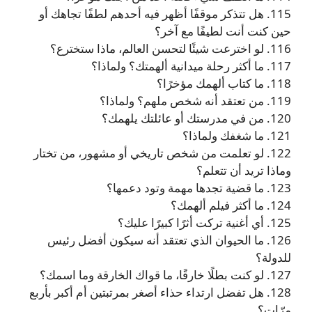
115. هل تتذكر موقفًا أظهر فيه أحدهم لطفًا تجاهك أو
حين كنت أنت لطيفًا مع آخر؟
116. لو اخترعت شيئًا لتحسن العالم، ماذا ستخترع؟
117. ما أكثر رحلة ميدانية ألهمتك؟ ولماذا؟
118. ما كتاب ألهمك مؤخرًا؟
119. من تعتقد أنه شخص ملهم؟ ولماذا؟
120. من في مدرستك أو عائلتك يلهمك؟
121. ما شغفك ولماذا؟
122. لو تعلمت من شخص تاريخي أو مشهور، من تختار
وماذا تريد أن تتعلم؟
123. ما قضية تجدها مهمة وتود دعمها؟
124. ما أكثر فيلم ألهمك؟
125. أي أغنية تركت أثرًا كبيرًا عليك؟
126. ما الحيوان الذي تعتقد أنه سيكون أفضل رئيس
للدولة؟
127. لو كنت بطلًا خارقًا، ما قواك الخارقة وما اسمك؟
128. هل تفضل ارتداء حذاء أصغر بمرتبتين أم أكبر بأربع
مرّات؟