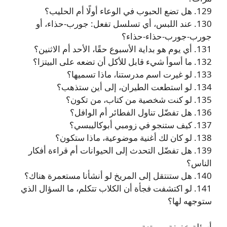
129. هل تضع الحبوب في الوعاء أولًا أم الحليب؟
130. عند اللبس، أي تسلسل تفعل: جورب-حذاء، أو
جورب-جورب-حذاء-حذاء؟
131. أي يوم هو بداية الأسبوع حقًا، الأحد أم الاثنين؟
132. ما أسوأ شيء قابل للأكل أن تضعه على البيتزا؟
133. لو غيرت اسم مدرستنا، ماذا تسميها؟
134. لو استطعت الطيران، إلى أين ستذهب؟
135. لو كنت شخصية من كتاب، من تكون؟
136. هل تفضّل تناول الفطائر أم الوافل؟
137. كيف ستنجو في زومبي أبوكاليبسي؟
138. لو كان لك أغنية موضوعية، ماذا ستكون؟
139. هل تفضّل التحدث إلى الحيوانات أم قراءة أفكار
الناس؟
140. هل ستنتقل إلى المريخ لو أنشأنا مستعمرة هناك؟
141. لو اكتشفت فجأة أن الكلاب تتكلم، ما السؤال الذي
ستوجهه لها؟
أسئلة خفيفة وممتعة