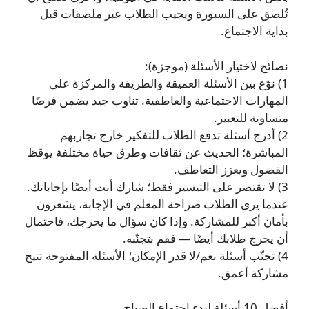
تُلصق على السبورة ويجيب الطلاب عبر ملصقات قبل
بداية الاجتماع.
نصائح لاختيار الأسئلة (موجزة):
1) نوّع بين الأسئلة العميقة والطريفة والمركزة على
المهارات الاجتماعية والعاطفية. تناوب جيد يضمن فرصًا
متساوية للتعبير.
2) أدرج أسئلة تدفع الطلاب للتفكير خارج تجاربهم
المباشرة؛ الحديث عن ثقافات وطرق حياة مختلفة يوقظ
الفضول ويعزز التعاطف.
3) لا تقتصر على التيسير فقط؛ شارك أنت أيضًا بإجاباتك.
عندما يرى الطلاب صراحة المعلم في الإجابة، يشعرون
بأمان أكبر للمشاركة. وإذا كان سؤال ما يحرجك، فاحتمال
أن يحرج طلابك أيضًا — فقم بتجنّبه.
4) تجنّب أسئلة نعم/لا قدر الإمكان؛ الأسئلة المفتوحة تتيح
مشاركة أعمق.
أفضل 10 أسئلة لبدء اجتماع الصباح