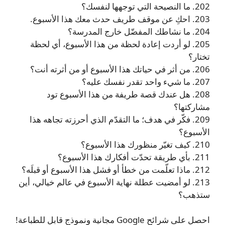
202. ما النصيحة التي توجهها لنفسك؟
203. احكِ عن موقف طريف حدث معك هذا الأسبوع.
204. ما نشاطك المفضّل خارج المدرسة؟
205. لو أردت إعادة لحظة من هذا الأسبوع، أي لحظة
تختار؟
206. من أثر في حياتك هذا الأسبوع أو من أثرته أنت؟
207. ما شيء واحد تقدر نفسك عليه؟
208. هل عندك قصة طريفة من هذا الأسبوع تود
مشاركتها؟
209. فكّر في هدف؛ ما التقدّم الذي أحرزته تجاهه هذا
الأسبوع؟
210. كيف تغيّر منظورك هذا الأسبوع؟
211. بأي طريقة تحدّت أفكارك هذا الأسبوع؟
212. ماذا تعلّمت من خطأ أو فشل هذا الأسبوع أو قبلَه؟
213. لو أمضيت عطلة نهاية الأسبوع في عالم خيالي، أين
ستذهب؟
احصل على شرائح Google مجانية ونموذج قابل للطباعة!