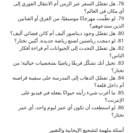
78. هل تفضّل السفر عبر الزمن أم الانتقال الفوري إلى
أي مكان في العالم؟
79. لو نظّمت مهرجانًا موسيقيًا، من الفرق أو الفنانين
الذين ستدعوهم؟
80. هل تفضّل وجود ديناصور أليف أم كائن فضائي أليف؟
81. لو دمجت رياضتين لصنع رياضة جديدة، أيّتين تختار؟
82. هل تفضّل التحدث إلى الحيوانات أم قراءة أفكار
الناس؟
83. تخيل أنك تشكّل فريقًا رياضيًا بشخصيات خيالية؛ من
تختار؟
84. هل تفضّل الذهاب إلى المدرسة على سفينة قراصنة
أم داخل قلعة؟
85. ما أغرب شيء رأيته حيوانًا يفعله في فيديو على
الإنترنت؟
86. لو استطعت أن تكون أي عمر ليوم واحد، أي عمر
تختار؟
أسئلة ملهمة لتشجيع الإيجابية والتغيير