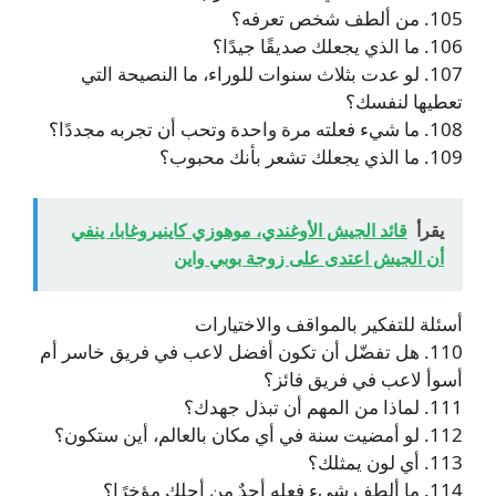
105. من ألطف شخص تعرفه؟
106. ما الذي يجعلك صديقًا جيدًا؟
107. لو عدت بثلاث سنوات للوراء، ما النصيحة التي
تعطيها لنفسك؟
108. ما شيء فعلته مرة واحدة وتحب أن تجربه مجددًا؟
109. ما الذي يجعلك تشعر بأنك محبوب؟
يقرأ
قائد الجيش الأوغندي، موهوزي كاينيروغابا، ينفي
أن الجيش اعتدى على زوجة بوبي واين
أسئلة للتفكير بالمواقف والاختيارات
110. هل تفضّل أن تكون أفضل لاعب في فريق خاسر أم
أسوأ لاعب في فريق فائز؟
111. لماذا من المهم أن تبذل جهدك؟
112. لو أمضيت سنة في أي مكان بالعالم، أين ستكون؟
113. أي لون يمثلك؟
114. ما ألطف شيء فعله أحدٌ من أجلك مؤخرًا؟