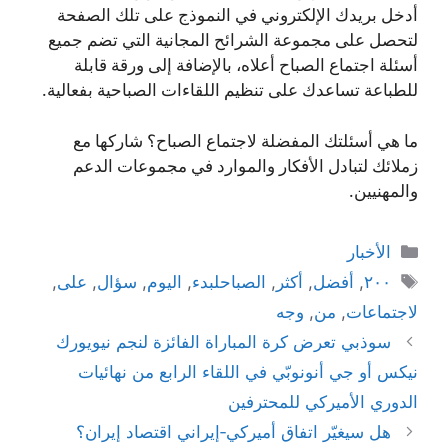
أدخل بريدك الإلكتروني في النموذج على تلك الصفحة
لتحصل على مجموعة الشرائح المجانية التي تضم جميع
أسئلة اجتماع الصباح أعلاه، بالإضافة إلى ورقة قابلة
للطباعة تساعدك على تنظيم اللقاءات الصباحية بفعالية.
ما هي أسئلتك المفضلة لاجتماع الصباح؟ شاركها مع
زملائك لتبادل الأفكار والموارد في مجموعات الدعم
والمهنيين.
التصنيفات
الأخبار
الوسوم
٢٠٠
,
أفضل
,
أكثر
,
الصباحلبدء
,
اليوم
,
سؤال
,
على
,
لاجتماعات
,
من
,
وجه
سوذبي تعرض كرة المباراة الفائزة لنجم نيويورك
نيكس أو جي أنونوبّي في اللقاء الرابع من نهائيات
الدوري الأميركي للمحترفين
هل سيغيّر اتفاق أميركي‑إيراني اقتصاد إيران؟