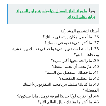
يقرأ
ما وراء الغاز المسال: دبلوماسية برلين الحمراء
تراهن على الجزائر
أسئلة لتشجيع المشاركة
36. ما أجمل مكان زرته في حياتك؟
37. ما أكثر شيء تحبه في نفسك؟
38. لو استطعت تغيير شيء واحد في نفسك بين عشية
وضحاها، ما هو؟
39. ما رائحة تحبها أكثر شيء؟
40. عمّ تحب أن تحلم اليقظ؟
41. ما فصلك المفضل من السنة؟
42. ما عطلتك المفضلة؟
43. ما كتابك/فيلمك/برنامجك التلفزيوني/أغنيتك
المفضلة؟
44. لو اخترت لونًا جديدًا لغرفة نومك، ماذا سيكون؟
45. ما أكثر ما يقلقك حيال العالم الآن؟