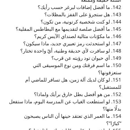
142. ما أفضل إضافات لبرغر حسب رأيك؟
143. هل ستجرؤ على القفز بالمظلات؟
144. لو كنت شخصية كرتونية، من تكون؟
145. ما أفضل صلصة لتقديمها مع البطاطس المقلية؟
146. ما مكوّنات مثالية لصنداي الآيس كريم؟
147. لو استحدثت رمز تعبيري جديد، ماذا سيكون؟
148. لو سافرت لأي حديقة وطنية، أيّ واحدة تختار؟
149. أي حيوان تود رؤيته عن قرب؟
150. ما اسم فرقتك ومن نوع الموسيقى التي
ستعزفونها؟
151. لو كان لديك آلة زمن، هل تسافر للماضي أم
للمستقبل؟
152. من هو أفضل بطل خارق برأيك ولماذا؟
153. لو استطعت الغياب عن المدرسة اليوم، ماذا ستفعل
بدلًا منها؟
154. ما العمر الذي تعتقد حينها أن الناس يصبحون
“كبارًا”؟