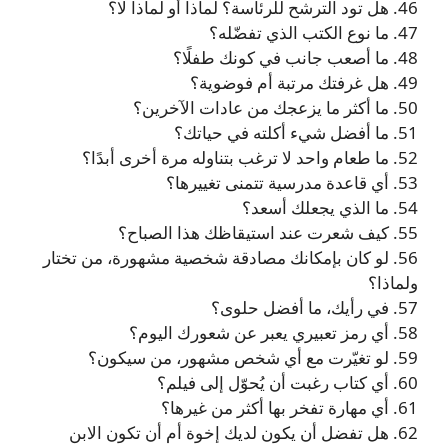
46. هل تود الترشح للرئاسة؟ لماذا أو لماذا لا؟
47. ما نوع الكتب الذي تفضّله؟
48. ما أصعب جانب في كونك طفلًا؟
49. هل غرفتك مرتبة أم فوضوية؟
50. ما أكثر ما يزعجك من عادات الآخرين؟
51. ما أفضل شيء أكلته في حياتك؟
52. ما طعام واحد لا ترغب بتناوله مرة أخرى أبدًا؟
53. أي قاعدة مدرسية تتمنى تغييرها؟
54. ما الذي يجعلك أسعد؟
55. كيف شعرت عند استيقاظك هذا الصباح؟
56. لو كان بإمكانك مصادقة شخصية مشهورة، من تختار
ولماذا؟
57. في رأيك، ما أفضل حلوى؟
58. أي رمز تعبيري يعبر عن شعورك اليوم؟
59. لو تغيّرت مع أي شخص مشهور، من سيكون؟
60. أي كتاب رغبت أن يُحوّل إلى فيلم؟
61. أي مهارة تفخر بها أكثر من غيرها؟
62. هل تفضل أن يكون لديك إخوة أم أن تكون الابن