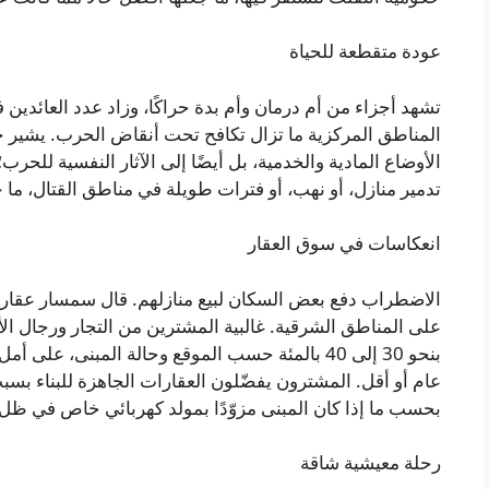
عودة متقطعة للحياة
تشهد أجزاء من أم درمان وأم بدة حراكًا، وزاد عدد العائدي
المناطق المركزية ما تزال تكافح تحت أنقاض الحرب. يشير خب
الأوضاع المادية والخدمية، بل أيضًا إلى الآثار النفسية للحر
تدمير منازل، أو نهب، أو فترات طويلة في مناطق القتال، ما خلّ
انعكاسات في سوق العقار
الاضطراب دفع بعض السكان لبيع منازلهم. قال سمسار عقارا
على المناطق الشرقية. غالبية المشترين من التجار ورجال ال
بنحو 30 إلى 40 بالمئة حسب الموقع وحالة المبنى، 
عام أو أقل. المشترون يفضّلون العقارات الجاهزة للبناء بسبب
بحسب ما إذا كان المبنى مزوّدًا بمولد كهربائي خاص في ظل ت
رحلة معيشية شاقة