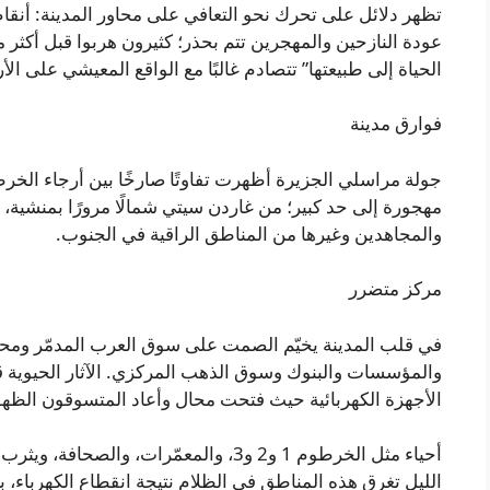
تظهر دلائل على تحرك نحو التعافي على محاور المدينة: أنقاض 
عودة النازحين والمهجرين تتم بحذر؛ كثيرون هربوا قبل أكثر 
الحياة إلى طبيعتها” تتصادم غالبًا مع الواقع المعيشي على ال
فوارق مدينة
جولة مراسلي الجزيرة أظهرت تفاوتًا صارخًا بين أرجاء الخرط
مهجورة إلى حد كبير؛ من غاردن سيتي شمالًا مرورًا بمنشية،
والمجاهدين وغيرها من المناطق الراقية في الجنوب.
مركز متضرر
في قلب المدينة يخيّم الصمت على سوق العرب المدمّر ومحي
والمؤسسات والبنوك وسوق الذهب المركزي. الآثار الحيوية قل
الأجهزة الكهربائية حيث فتحت محال وأعاد المتسوقون الظهور 
أحياء مثل الخرطوم 1 و2 و3، والمعمّرات، وا
الليل تغرق هذه المناطق في الظلام نتيجة انقطاع الكهرباء، بي