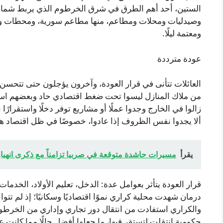
الستين، أحد أهم الطرق في شرق الخرطوم الذي يربط شمال ال
وصيدليات ومحلات ومطاعم، منها مطاعم سورية، ومحطات وقود،
ومعتمة ليلًا.
عودة مترددة
العائلات تتأنى في قرار العودة، وآخرون يؤجلون حتى تتحسن ا
من ملاك المنازل ليسوا تحت ضغط اقتصادي حاد وبعضهم استقر
زالوا في الخارج وجدوا عملًا أو مشاريع توفر دخلًا واستقرارًا 
ألا يجدوا نفس الظروف إذا عادوا، خصوصًا في ظل اقتصاد
يقرأ
مسيرات حاشدة متوقعة في صربيا تزامناً مع ذكرى انهيا
قرار العودة يتأثر بعوامل عدة: الدخل، تعليم الأولاد، الخدم
درمان شهدت محلية كراري نموًا اقتصاديًا وسكانيًا؛ إذ لم تتو
والكراري استفادت من انتقال دور تجاري وإداري من الخرطو
حكومية انتقلت لتستقر فيها، ما جعلها أفضل حالًا مما كانت ع