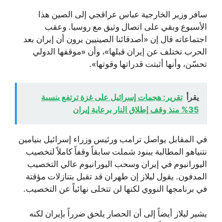
سافر وزير الخارجية عباس عراقجي إلى الصين هذا
الأسبوع وبقي على اتصال وثيق مع روسيا. وعقب
اجتماعاته قال إن «أصدقائنا الصينيين يرون أن إيران بعد
الحرب تختلف عن إيران قبلها»، وأن «موقفها الدولي
تحسّن، وأنها أثبتت قدراتها وقوتها».
يقرأ
تقرير: هجمات إسرائيل على غزة ترتفع بنسبة
35% منذ وقف إطلاق النار برعاية إيران
في المقابل يواصل ترامب ورئيس وزراء إسرائيل بنيامين
نتنياهو المطالبة ببنود شملت سابقاً وقفاً كاملاً لتخصيب
اليورانيوم في إيران وسحب اليورانيوم عالي التخصيب
المدفون. يقول ليلاز إن طهران قد تقبل بتنازلات مؤقتة
في برنامجها النووي لكنها لن تتخلى نهائياً عن التخصيب.
يشير ليلاز أيضاً إلى أن الحصار يلحق ضرراً بإيران لكنه