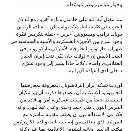
وحوار مباشرر وغير مُوسَّط».
منذ مقتل آية الله علي خامنئي وقادة آخرين مع اندلاع
الحرب في 28 شباط، شنّت واشنطن – بقيادة الرئيس
دونالد ترامب ومسؤولين آخرين – حملة لتكريس فكرة
وجود شرخ بين الأجهزة العسكرية والأمنية والسياسية في
طهران. قال وزير الخارجية الأميركي ماركو روبيو في
البيت الأبيض إن «الوقت حان لكي تتخذ إيران الخيار
العقلاني»، وأضاف كلاماً حادّاً يشير إلى وجود تشرّخ
داخلي لدى القيادة الإيرانية.
أوردت شبكة إيران إنترناشونال المعروفة بمعارضتها
للجمهورية الإسلامية أن مصادرها ذكرت أن بيزشكيان
استشاط غضباً من عمليات عسكرية أمر بها قادة من
الحرس الثوري مثل أحمد وحدي وعلي عبداللهي، وأنه
فكر في الاستقالة قبل أن يطلب مقابلة مباشرة مع
المرشد الذي يتعافى من إصابات نالت والده. لكن رئيس
مكتب الرئيس ونائبه للشؤون الإعلامية نفيا عبر وكالة