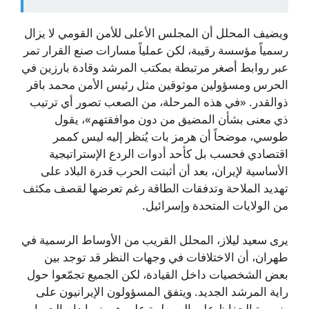
ويضيف المحلل أن المجلس الأعلى للأمن القومي لا يزال
رسمياً مؤسسة رقيبة، لكن عملياً مسارات صنع القرار تمر
عبر روابط أصغر مرتبطة بمكتب المرشد وقادة بارزين في
الحرس ومسؤولين موثوقين مثل رئيس الأمن محمد باقر
ذوالقدر. «في هذه المرحلة، من الصعب تصور أي ترتيب
ذي معنى بشأن المضيق من دون موافقتهم»، يقول
طوسي، موضحاً أن هرمز بات يُنظر إليه ليس كممر
اقتصادي فحسب بل كأحد أدوات الردع الإستراتيجية
الأساسية لإيران، بعد أن أثبتت الحرب قدرة البلاد على
تهديد الملاحة وتدفقات الطاقة رغم تعرضها لقصف مكثف
من الولايات المتحدة وإسرائيل.
يرى سعيد ليلاز، المحلل القريب من الأوساط الرسمية في
طهران، أن الاختلافات في وجهات النظر قد توجد بين
بعض الشخصيات داخل القيادة، لكن الجميع تجمّعوا حول
راية المرشد الجديد. ويتفق المسؤولون الإيرانيون على
ضرورة الحفاظ على السيطرة على هرمز ما دام الحصار