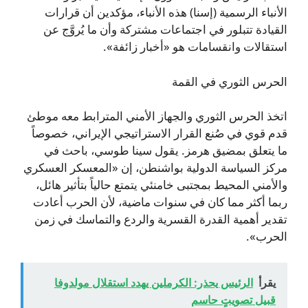
الأنباء الرسمية (إسنا) هذه الأنباء، مؤكدين أن قرارات
القيادة تتبلور في اجتماعات مشتركة وأن ما يُروَّج عن
استقالات وانقسامات هو «أخبار زائفة».
الحرس الثوري في القمة
اتخذ الحرس الثوري والجهاز الأمني المترابط معه موطئ
قدم قوي في صُنع القرار الاستراتيجي الإيراني، خصوصاً
ما يتعلق بمضيق هرمز. يقول سينا طوسي، باحث في
مركز السياسة الدولية بواشنطن، إن «المعسكر العسكري
والأمني المحيط بمجتبى خامنئي يتمتع حالياً بتأثير هائل،
ربما أكثر مما كان في سنوات ماضية، لأن الحرب أعادت
تقدير أهمية القدرة القسرية والردع والتماسك في زمن
الحرب».
يقرأ
الرئيس يحذر: الكرملين يهدد استقلال مولدوفا
قبيل تصويتٍ حاسم