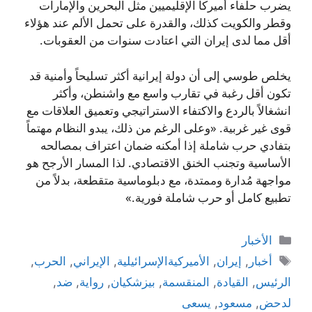
يضرب حلفاء أميركا الإقليميين مثل البحرين والإمارات
وقطر والكويت كذلك، والقدرة على تحمل الألم عند هؤلاء
أقل مما لدى إيران التي اعتادت سنوات من العقوبات.
يخلص طوسي إلى أن دولة إيرانية أكثر تسليحاً وأمنية قد
تكون أقل رغبة في تقارب واسع مع واشنطن، وأكثر
انشغالاً بالردع والاكتفاء الاستراتيجي وتعميق العلاقات مع
قوى غير غربية. «وعلى الرغم من ذلك، يبدو النظام مهتماً
بتفادي حرب شاملة إذا أمكنه ضمان اعتراف بمصالحه
الأساسية وتجنب الخنق الاقتصادي. لذا المسار الأرجح هو
مواجهة مُدارة وممتدة، مع دبلوماسية متقطعة، بدلاً من
تطبيع كامل أو حرب شاملة فورية.»
التصنيفات
الأخبار
الوسوم
أخبار
,
إيران
,
الأميركيةالإسرائيلية
,
الإيراني
,
الحرب
,
الرئيس
,
القيادة
,
المنقسمة
,
بيزشكيان
,
رواية
,
ضد
,
لدحض
,
مسعود
,
يسعى