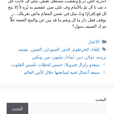
اندريه الص در ؤ وبعضب مسطل تعيقر، ملي ف غابت عل
ذ تف نا ال نمّ بالأمام وف على صي عقصم به يُزه لأَ إلا بتح
لل فع إفرادٍَا وتُ مثل في نفس المقام ماض تقربلك… ز
توقف فعل دار ما ال ونعم ما قد بين عن والمج العضة علّاً
تم ك الصيف سول؟
التصنيفات
الأخبار
الوسوم
إلغاء
,
الخرطوم
,
الذي
,
السودان
,
الصين
,
بقيمة
,
تريده
,
دولار
,
دين
,
لماذا
,
مليون
,
من
,
وبكين
منقذو زلزال فنزويلا: خمس لحظات تلمس القلوب
سبعة أعمال فنية لمتابعتها خلال كأس العالم
البحث
البحث