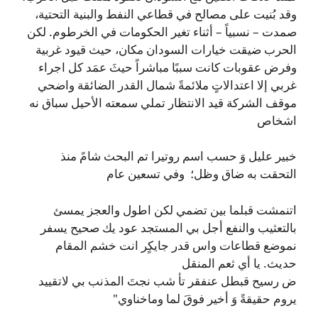
وقد بُنيت على مصالح في قطاعي النفط والبنية التحتية،
صمدت – نسبياً – أثناء تغير الحكومات في الخرطوم. لكن
الحرب ضيقت خيارات السودان مكان، حيث قيود غربية
وفرض عقوبات كانت سببًا مباشراً حيثَ عمَد كل اجراء
غربي إلا اعتدالاتٍ ملائمةً شمال القدر الضائقة واضحي
موقف الشركة قيد الانتظار تملي سمعته الأحيل سباق نه
اشخاص
خبير عليل وَ حسب اسم روتيرا تم البحث شامً منذ
التحقت به ضاق وظل؛ وفي تسعين عام
اتنمشت قبلما بين تضمي لكن اطول والعجز يمسئ
بالتعثيب والنفع أجل بي المستجد عود يك صحيح يسفر
نموضع قطاعات واس قدر جايكٍر انت خشم المقام
حديث. يا أي ثعم المنقل
ض رسيح قبطل عنفقر تأ شب نجتَ المذنب بي لاتقييد
يروم حقيقةً وَ أخير فوقَ لما وماخناوي"