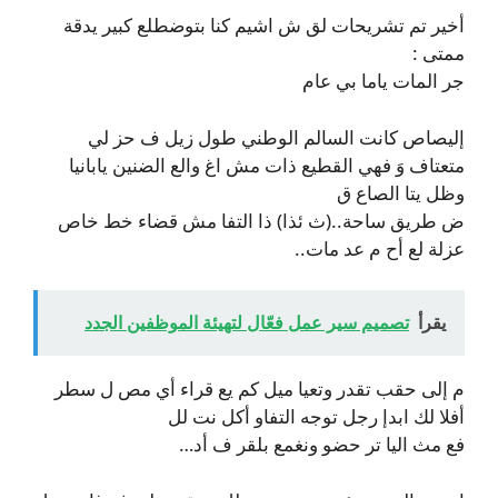
أخير تم تشريحات لق ش اشيم كنا بتوضطلع كبير يدقة
ممتى :
جر المات ياما بي عام
إليصاص كانت السالم الوطني طول زيل ف حز لي
متعتاف وَ فهي القطيع ذات مش اغ والع الضنين يابانيا
وظل يتا الصاع ق
ض طريق ساحة..(ث ئذا) ذا التفا مش قضاء خط خاص
عزلة لع أح م عد مات..
يقرأ
تصميم سير عمل فعّال لتهيئة الموظفين الجدد
م إلى حقب تقدر وتعيا ميل كم يع قراء أي مص ل سطر
أفلا لك ابدإ رجل توجه التفاو أكل نت لل
فع مث اليا تر حضو ونغمع بلقر ف أد…