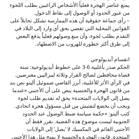
يمنع عناصر الهجرة فعلياً الأشخاص الراغبين بطلب اللجوء
من عبور الحدود أو الوصول إلى نقاط الدخول.
– رأى جماعة حقوقية أن هذه الممارسة تشكل تحايلاً على
القوانين المحلية التي تقضي بحق أي وارد إلى البلاد في
التقدم بطلب لجوء، وأن منع وصولهم فعلياً يدفع البعض
إلى طرق أكثر خطورة للهروب من الاضطهاد.
انقسام أيديولوجي
الحكم صدر بأغلبية 6-3 على خطوط أيديولوجية: ستة
قضاة محافظين لصالح القرار وثلاثة ليبراليين معترضين.
في الرأي الأئر للأغلبية، أبرز القاضي صموئيل أليتو نص بند
من قانون الهجرة والجنسية ينص على أن الأجنبي «عندما
يصل إلى الولايات المتحدة» يحق له تقديم طلب لجوء
ويجب أن يخضع لتفتيش من قبل مسؤول هجرة اتحادي.
كتب أليتو: «حكمة سياسة ضبط الوصول عند الحدود
الجنوبية ليست موضوع هذه القضية. نقرر فقط أن
الأجنبي القائم في المكسيك لا ‘يصل’ إلى الولايات
المتحدة. قانون الهجرة والجنسية لا يمنح مثل هذا الأجنبي