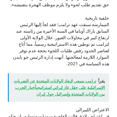
حق تقديم طلب لجوء ولا يلزم موظف الهجرة بتفتيشه».
خلفية تاريخية
الممارسة سبقت عهد ترامب؛ فقد لجأ إليها الرئيس
السابق باراك أوباما في السنة الأخيرة من رئاسته عند
ارتفاع كبير في محاولات العبور. خلال الولاية الأولى
لترامب تم توطين هذه الاستراتيجية رسمياً، مما أتاح
لعناصر الحدود رفض طلبات اللجوء بحجة عدم توفر
الموارد اللازمة لمعالجتها. أنهت إدارة الرئيس جو بايدن
هذه السياسة في 2021.
يقرأ
ترامب يسعى لإبعاد الولايات المتحدة عن الضربات
الإسرائيلية على حقل غاز إيراني استراتيجيأخبار الحرب
بين الولايات المتحدة وإسرائيل حول إيران
الاعتراض الليبرالي
في اعتراض لاذع، قالت القاضية سونيا سوتومايور إن حكم