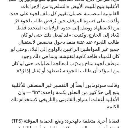
الأغلبية يتيح للبيت الأبيض «التملص» من الإجراءات
القانونية المصممة لضمان تقييم كل ملف لجوء على حدة.
وأكدت على قسوة الموقف حين يُرفض طالب لجوء فرّ
من الاضطهاد ووصل إلى حدود الولايات المتحدة فقط
ليُعاد إلى الخارج. وكتبت: «قد يُفعل ذلك حتى لو كان
طالب اللجوء عند عتبة منفذ دخول مخصص لاستقبال
جميع غير المواطنين الراغبين بالولوج إلى البلاد، وحتى لو
كان للميناء طاقة كافية لتفتيشه، وبما في ذلك وجود
موظف لجوء متاح ومدرّب لمعالجة الطلبات. حتى لو كان
من المؤكد أن طالب اللجوء سيُضطهد أو يُقتل إذا رُدّ».
وقالت سوتومايور أيضاً إن التفسير غير المنطقي للأغلبية
ينبع إلى حدّ كبير من التعلق بكلمة واحدة: “in” — وأن
الأغلبية أغفلت السياق القانوني والتاريخي لاستخدام تلك
الكلمة.
قضايا أخرى متعلقة بالهجرة: وضع الحماية المؤقتة (TPS)
قضية أخرى يوم الخميس فتحت الطريق أمام الإدارة