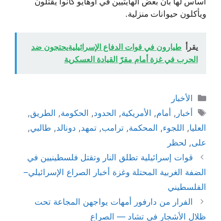
أساس لها بأن بعض الهايتيين في أوهايو كانوا يقتلون
ويأكلون حيوانات منزلية.
يقرأ
طيارون في قوات الدفاع الإسرائيليةيحتجون ضد
الحرب في غزة أمام مقرّ القيادة العسكرية
التصنيفات
الأخبار
الوسوم
أخبار
,
أمام
,
الأمريكية
,
الحدود
,
الحكومة
,
الطريق
,
العليا
,
اللجوء
,
المحكمة
,
ترامب
,
تمهد
,
دونالد
,
طالبي
,
على
,
لحظر
قوات إسرائيلية تطلق النار وتقتل فلسطينيين في
الضفة الغربية المحتلة وغزة أخبار الصراع الإسرائيلي–
الفلسطيني
الفرار من دارفور أمهات يواجهن المجاعة تحت
ظلال الأشجار في تشاد — الصراع