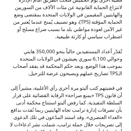
لانتزاع الحماية القانونية عن مئات الآلاف من السوريين
والهايتيين المقيمين في الولايات المتحدة بمقتضى وضع
الحماية المؤقتة (TPS)، وهو تصنيف يُمنح عندما يُعتبر من
غير الآمن لعودة مواطني بلد ما بسبب صراع مسلح أو
اضطراب سياسي أو كارثة طبيعية.
تُقدّر أعداد المستفيدين حالياً بنحو 350,000 هايتي
وحوالي 6,100 سوري يعيشون في الولايات المتحدة
بموجب هذا الوضع. وبعد حكم المحكمة قد يفقد أصحاب
الـTPS تصاريح عملهم ويصبحون عرضة للترحيل.
في قضيتهم كتب أليتو مرة أخرى رأي الأغلبية، مشيراً إلى
أن قانون TPS «يمنع صراحة» الرقابة القضائية على قرار
السلطة التنفيذية. كما رفض أليتو استنتاج محكمة أدنى
بأن تصرفات إدارة ترامب تجاه الهايتيين ربما نُفذت بدافع
«العداء العنصري». وقد استند المدّعون في تلك الدعوى
إلى تصريحات خلال حملة ترامب، شملت نشر ادعاءات لا