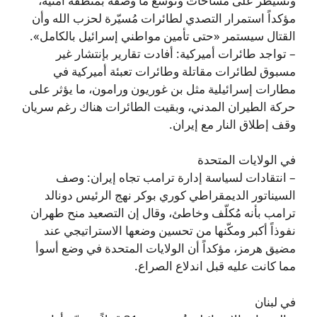
وتسيطر على مساحات وتوسّع ما وصفه بمنطقة أمنية،
مؤكداً استمرار التصدي لطائرات مُسيّرة لحزب الله وأن
القتال سيستمر «حتى تأمين مواطني إسرائيل بالكامل».
– تواجد طائرات أميركية: أفادت تقارير بإنتشار غير
مسبوق لطائرات مقاتلة وطائرات تعبئة أميركية في
مطارات إسرائيلية مثل بن غوريون ورامون، ما يؤثر على
حركة الطيران المدني، وبقيت الطائرات هناك رغم سريان
وقف إطلاق النار مع إيران.
في الولايات المتحدة
– انتقادات لسياسة إدارة ترامب تجاه إيران: وصف
السيناتور الديمقراطي كوري بوكر نهج الرئيس دونالد
ترامب بأنه مُكلّف وخاطئ، وقال إن التصعيد منح طهران
نفوذاً أكبر ومكّنها من تحسين وضعها الاستراتيجي عند
مضيق هرمز، مؤكداً أن الولايات المتحدة في وضع أسوأ
مما كانت عليه قبل اندلاع الصراع.
في لبنان