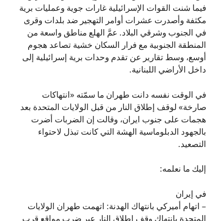
فيما شنت القوات الإسرائيلية غارات جوية وعمليات برية
مكثفة وأصدرت عشرات أوامر التهجير ضد بلدات وقرى
في الجنوب وشرقي البلاد. عمَّ الهلع مناطق واسعة من
المنطقة الجنوبية مع فرار السكان خشية تصاعد هجوم
أوسع، وسط تقارير عن تقدم وحدات برية إسرائيلية إلى
داخل الأراضي اللبنانية.
في الوقت نفسه دانت طهران ما سمّته «انتهاكات
صارخة» لوقف إطلاق النار من قبل الولايات المتحدة بعد
هجمات على جنوب ايران، وقالت إن الضربات أضرت
بالجهود الدبلوماسية الهشة التي كانت تبذل لاحتواء
التصعيد.
إليك ما نعلمه:
في إيران
– اتهام أميركي بانتهاك الهدنة: اتهمت طهران الولايات
المتحدة بانتهاك وقف إطلاق النار عبر ضرب مواقع قرب