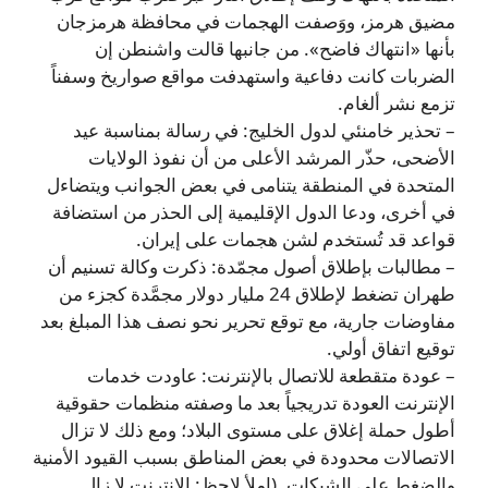
مضيق هرمز، ووَصفت الهجمات في محافظة هرمزجان
بأنها «انتهاك فاضح». من جانبها قالت واشنطن إن
الضربات كانت دفاعية واستهدفت مواقع صواريخ وسفناً
تزمع نشر ألغام.
– تحذير خامنئي لدول الخليج: في رسالة بمناسبة عيد
الأضحى، حذّر المرشد الأعلى من أن نفوذ الولايات
المتحدة في المنطقة يتنامى في بعض الجوانب ويتضاءل
في أخرى، ودعا الدول الإقليمية إلى الحذر من استضافة
قواعد قد تُستخدم لشن هجمات على إيران.
– مطالبات بإطلاق أصول مجمّدة: ذكرت وكالة تسنيم أن
طهران تضغط لإطلاق 24 مليار دولار مجمَّدة كجزء من
مفاوضات جارية، مع توقع تحرير نحو نصف هذا المبلغ بعد
توقيع اتفاق أولي.
– عودة متقطعة للاتصال بالإنترنت: عاودت خدمات
الإنترنت العودة تدريجياً بعد ما وصفته منظمات حقوقية
أطول حملة إغلاق على مستوى البلاد؛ ومع ذلك لا تزال
الاتصالات محدودة في بعض المناطق بسبب القيود الأمنية
والضغط على الشبكات. (املأ لاحظ: الانترنت لا زال