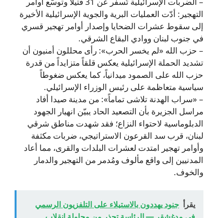
– الضربات الإسرائيلية تُسفر عن 31 قتيلاً وتوسّع أوامر
التهجير: أدّت العمليات البرية والجوية الإسرائيلية الأخيرة
إلى سقوط عشرات الضحايا وإصدار أوامر تهجير قسري
في جنوب لبنان ووادي البقاع الشرقي.
– حزب الله «لم يخسر الحرب»: رأى محللون أمنيون أن
تشديد الحملة الإسرائيلية يعكس قلقاً متزايداً من قدرة
حزب الله على الصمود ميدانياً، كما يعكس ضغوطاً
سياسية متعاظمة على رئيس الوزراء الإسرائيلي.
– «سراب الهدنة تلاشى تماماً»: من مدينة صيدا أفاد
مراسل الجزيرة بأن التصعيد الحاد يبيّن انهيار الجهود
الدبلوماسية لاحتواء النزاع؛ فقد شهدت مناطق شرقي
لبنان، قرب سد القرعون الاستراتيجي، ضربات مكثفة
وأوامر تهجير امتدت لعشرات البلدات والقرى، مما أعاد
المدنيين إلى واقع مألوف ومُدمر من التهجير والدمار
والخوف.
يقرأ
جنود يهددون بالاستيلاء على التلفزيون الرسمي
في مدغشقر — الرئاسة تحذر من محاولة انقلاب