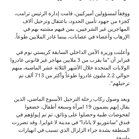
ووفقاً لمسؤولين أميركيين، قامت إدارة الرئيس ترامب،
كجزء من جهود تأمين الحدود، باعتقال وترحيل آلاف
المهاجرين غير الشرعيين، بمن فيهم مشتبه بهم في
الإرهاب وأعضاء في عصابات، بينما غادر الملايين طوعاً.
وأعلنت وزيرة الأمن الداخلي السابقة كريستي نوم في
فبراير أن “ما يقرب من 3 ملايين مهاجر غير قانوني غادروا
الولايات المتحدة خلال الأشهر الثلاثة عشر الماضية، منهم
حوالي 2.2 مليون غادروا طوعاً وأكثر من 713 ألف تم
ترحيلهم”.
وبعد وصول ركاب رحلة الترحيل الأسبوع الماضي، الذين
يقال إنهم يضمون 19 امرأة وسبعة أطفال، خضعوا
لفحوصات طبية وحصلوا على وثائق، ثم تم إيواؤهم في
فندق “سانتوريو لا يانادا” في مدينة لا غوايرا. وقد تضررت
المنطقة بشدة جراء الزلزال الذي تسبب في انهيارات
واسعة.