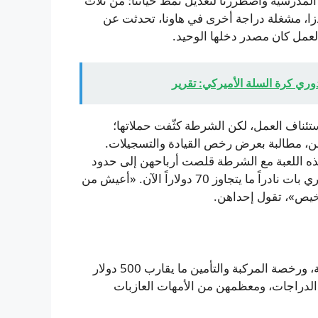
المدرسية واضطررنا لتعديل نمط حياتنا؛ من ثلاث
يدزا، مشغلة دراجة أخرى في هاونا، تحدثت عن
عمل كان مصدر دخلها الوحيد.
وري كرة السلة الأميركي: تقرير
2، تجرّأت النساء على استئناف العمل، لكن الشرطة كثّفت حملاتها؛
لن، مطالبة بعرض رخص القيادة والتسجيلات.
ذه اللعبة مع الشرطة قلصت أرباحهن إلى حدود
ضئيلة — تقول كل من موتامانغيرا ومانديبيدزا إن الربح الشهري بات نادراً ما يتجاوز 70 دولاراً الآن. «أعيش من
اخيص»، تقول إحداهن.
تبلغ كلفة الحصول على رخصة قيادة، ورسوم تسجيل الدراجة، ورخصة المركبة والتأمين ما يقارب 500 دولار
رأة ريفية يمتلكن هذه الدراجات، ومعظمهن من الأمهات العازبات