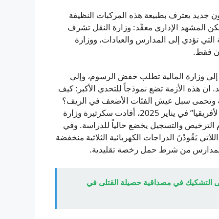
ون جديد يعترف بطبيعة هذه المركبات النظيفة
كن المشهد الإداري معقّد: وزارة النقل تشرف
 التي تؤدي إلى المدارس والعيادات، ووزارة
ن فقط.
Mobility for Af رسائل متعددة إلى وزارة المالية تطلب خفض الرسوم، وإلى
. ان هذه الأزمة تضع نموذجاً للتحدي الأكبر: كيف
بيئة وتحمى سبل عيش الفئات الأضعف في الريف؟
في رسالة اطلعت عليها الجزيرة وموجهة إلى مبادرة “التنقل لأفريقيا” في يناير 2025، أفادت سكرتيرة وزارة
الترخيص والتسجيل يخضع حالياً للدراسة. وفي
ي يَقُودْنَ الدراجات الكهربائية الثلاثية منخفضة
 والمدارس من شرط حمل رخصة تقليدية.
لى التشكيك في مصداقية حصيلة القتلى في