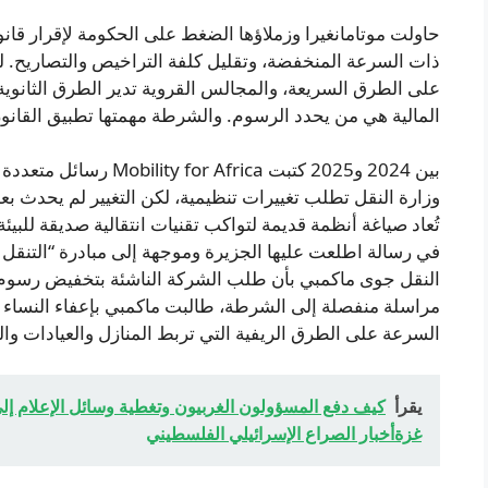
حاولت موتامانغيرا وزملاؤها الضغط على الحكومة لإقرار قان
ذات السرعة المنخفضة، وتقليل كلفة التراخيص والتصاريح. ل
على الطرق السريعة، والمجالس القروية تدير الطرق الثانوية
المالية هي من يحدد الرسوم. والشرطة مهمتها تطبيق القانو
بين 2024 و2025 كتبت rica
وزارة النقل تطلب تغييرات تنظيمية، لكن التغيير لم يحدث بعد
تُعاد صياغة أنظمة قديمة لتواكب تقنيات انتقالية صديقة لل
النقل جوى ماكمبي بأن طلب الشركة الناشئة بتخفيض رسوم 
مراسلة منفصلة إلى الشرطة، طالبت ماكمبي بإعفاء النساء اللات
السرعة على الطرق الريفية التي تربط المنازل والعيادات
يقرأ
كيف دفع المسؤولون الغربيون وتغطية وسائل الإعلام إ
غزةأخبار الصراع الإسرائيلي الفلسطيني