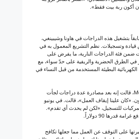
 أن أكون ربة بيت فقط».
تي كانت تسمح سابقاً بتشغيل هذه الدراجات في هاونا وشيبينغي،
يادة وتسجيلات. نظم التشريع المعمول به في
ات ضمن فئة الدراجات النارية، ما يفرض على
في الطرق الحضرية والريفية على حدّ سواء، مع
الكهربائية البطيئة المستخدمة من قبل النساء في
سيخانغيزيل دوب، منسقة موقع هاونا لدى Mobility for Africa، قالت إنه بعد مصادرة عدة دراجات لجأت
ن. «كان علينا إيقاف العمل»، قالت. في يونيو
ل المركبات للتسجيل، «لكن لم يحدث أي تقدم».
قدرها 90 دولاراً.
برتها على التوقف عن العمل مما جعلها تكافح