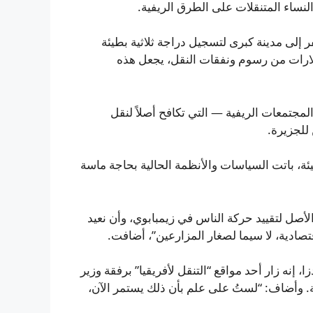
نساء المتنقلات على الطرق الريفية.
 إلى مدينة كبرى لتسجيل دراجة ثلاثية بطيئة
ولارات من رسوم ونفقات النقل، يجعل هذه
جتمعات الريفية — التي تكافح أصلاً لنقل
للجزيرة.
ئة، باتت السياسات والأنظمة الحالية بحاجة ماسة
ي الأصل لتقييد حركة الناس في زيمبابوي، وأن نعيد
تصادية، لا سيما لصغار المزارعين”، أضافت.
، إنه زار أحد مواقع “التنقل لأفريقيا” برفقة وزير
مل على حل القضية. وأضاف: “لستُ على علم بأن ذلك يستمر الآن،