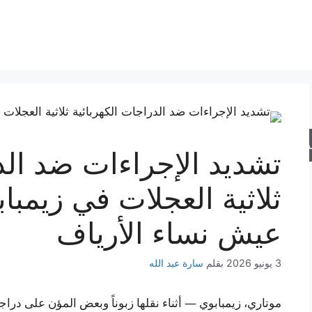
حث
تشديد الإجراءات ضد الد
ثلاثية العجلات في زيمبا
عيش نساء الأرياف
3 يونيو 2026
بقلم
سارة عبد الله
موتاري، زيمبابوي — أثناء نقلها زبوناً وبعض المؤن على دراجت