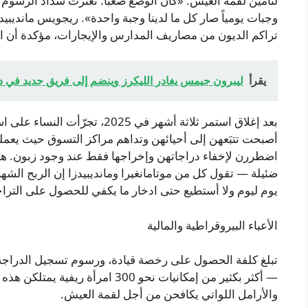
لتأمين لقمة العيش: «كان الوضع صعباً. تعثرت سداد الرسوم 
وجبات يومياً صار كل ما لدينا وجبة واحدة». ريجويس مانديب
تراكم الديون من مصاريف المدارس والإيجارات، مؤكدة أن ال
يقرأ
ليبرون جيمس يغادر الليكرز وينضم إلى فريق جديد في د
بعد إغلاق استمر ثلاثة أشهر في 025
أصبحت تتبَعهن إلى أحيائهن وتداهم مراكز التسوق حيث يعم
اضطررن لإخفاء دراجاتهن وإخراجها فقط عند وجود زبون. ه
يوم ليوم ولا أستطيع حتى ادخار ما يكفي للحصول على التر
الأعباء البيروقراطية والمالية
— أكثر بكثير من إمكانيات نحو 300 ام
والأرامل اللواتي يكافحن من أجل لقمة العيش.