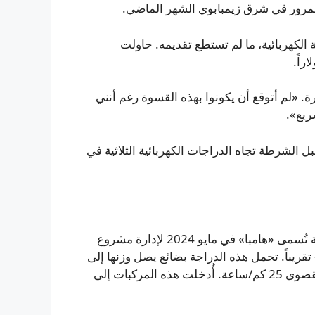
لمرور في شرق زيمبابوي الشهر الماضي.
الكهربائية، ما لم تستطع تقديمه. حاولت
ة. «لم أتوقع أن يكونوا بهذه القسوة رغم أنني
ريع».
 الشرطة تجاه الدراجات الكهربائية الثلاثية في
موتامانغيرا من بين أربعين امرأة تسلّمن دراجة ثلاثية كهربائية تُسمى «هامبا» في مايو 2024 لإدارة مشروع
قريباً. تحمل هذه الدراجة بضائع يصل وزنها إلى
نحو 450 كيلوجراماً، وتعمل ببطاريات ليثيوم وتبلغ سرعتها القصوى 25 كم/ساعة. أُدخلت هذه المركبات إلى