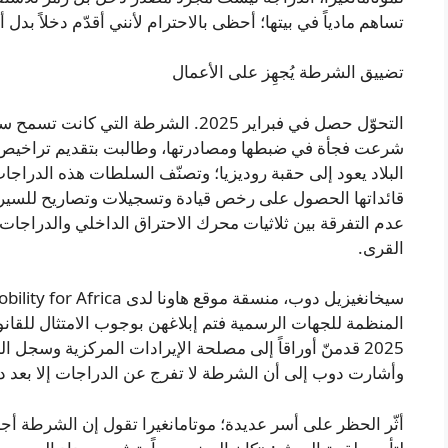
تساهم مادياً في بيتها؛ أحظى بالاحترام لأنني أقدّم دخلاً بدل
تضييق الشرطة يُجهِز على الأعمال
التحوّل حصل في فبراير 2025. الشرطة ال
شرعت فجأة في ضبطها ومصادرتها، وطالبت بتقديم تراخيص ق
البلاد يعود إلى حقبة روديزيا؛ وتصنّف السلطات هذه الدراج
قائداتها الحصول على رخص قيادة وتسجيلات وتصاريح للسير 
عدم التفرقة بين ثلاثيات محرك الاحتراق الداخلي والدراجات 
القرى.
المنظمة للجهات الرسمية فتم إبلاغهن بوجوب الامتثال للقانو
2025 قدمنّ أوراقاً إلى مصلحة الإيرادات المركزية وسج
وأشارت دوب إلى أن الشرطة لا تفرج عن الدراجات إلا بعد دفع غرامة 
أثّر الحظر على أسر عديدة؛ موتامانغيرا تقول إن الشرطة أج