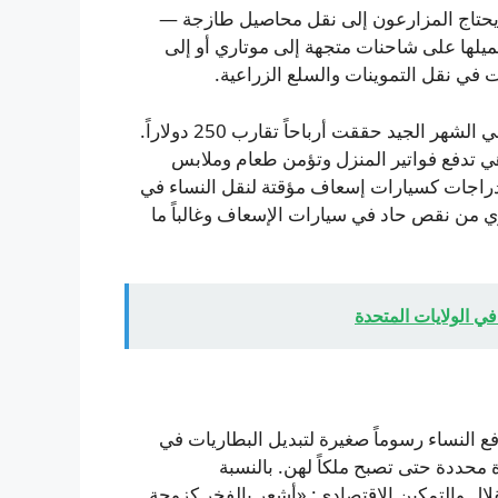
اً عن مدينة موتاري؛ يحتاج المزارعون إلى نقل محاصيل طازجة —
لها على شاحنات متجهة إلى موتاري أو إلى
 في نقل التموينات والسلع الزراعية.
«أعمل على نقل البضائع مقابل أجرة»، تقول موتامانغيرا. «في الشهر الجيد حققت أرباحاً تقارب 250 دولاراً.
 تدفع فواتير المنزل وتؤمن طعام وملابس
لدراجات كسيارات إسعاف مؤقتة لنقل النساء في
 من نقص حاد في سيارات الإسعاف وغالباً ما
 الولايات المتحدة
شركة ناشئة محلية اسمها Mobility for Africa، تدفع النساء رسوماً صغيرة لتبديل البطاريات في
محددة حتى تصبح ملكاً لهن. بالنسبة
ال والتمكين الاقتصادي: «أشعر بالفخر كزوجة