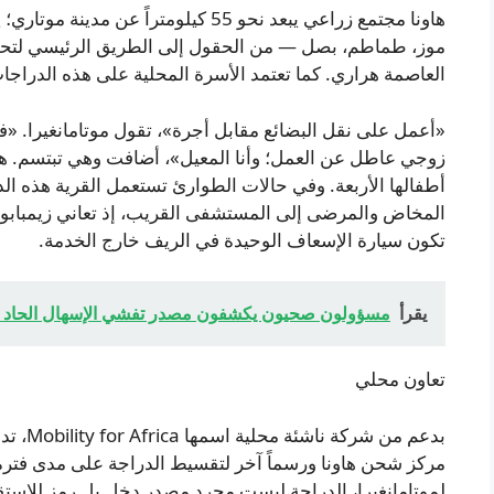
هاونا مجتمع زراعي يبعد نحو 55 كيلومتر
موز، طماطم، بصل — من الحقول إلى الطريق الرئيسي لتحمي
العاصمة هراري. كما تعتمد الأسرة المحلية على هذه الدراجات
زوجي عاطل عن العمل؛ وأنا المعيل»، أضافت وهي تبتسم. هي
أطفالها الأربعة. وفي حالات الطوارئ تستعمل القرية هذه ا
المخاض والمرضى إلى المستشفى القريب، إذ تعاني زيمبابوي
تكون سيارة الإسعاف الوحيدة في الريف خارج الخدمة.
يقرأ
مسؤولون صحيون يكشفون مصدر تفشي الإسهال الحاد في
تعاون محلي
بدعم من 
مركز شحن هاونا ورسماً آخر لتقسيط الدراجة على مدى فترة 
لموتامانغيرا، الدراجة ليست مجرد مصدر دخل بل رمز للاستقل