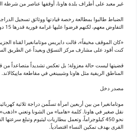
غير معبد على أطراف بلدة هاونا، أوقفها عناصر من شرطة ا
الضباط طالبوا بمطالعة رخصة قيادتها ووثائق تسجيل الدراجة 
التفاوض معهم، لكنهم فرضوا عليها غرامة فورية قدرها 15 دولاراً.
«كان الموقف مخيفاً»، قالت دايريس موتامانغيرا لقناة الجزير
كنت أقود على مشارف مركز التسوّق وبعيداً عن الطريق الس
قضيتها ليست حالة معزولة؛ بل تعكس تشديداً متصاعداً من قبل
المناطق الريفية مثل هاونا وشيبينغي في مقاطعة مانِيكالاند.
مصدر دخل
نقل صغير في هاونا. كلمة «هامبا» من الشونا وتعني «اذهب» ت
القرى بهدف تمكين النساء اقتصادياً.