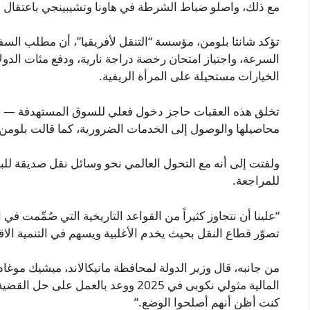
مع ذلك، واصلو ضباط الشرطة في هاونا وتشيبينجي باعتقال ال
تؤكد شانثا بلومن، مؤسسة “التنقل لأفريقيا”، أن مطلب السفر
السرعة، واجتياز امتحان رخصة دراجة نارية، ودفع مئات الد
الخيارات مستحيلة على المرأة الريفية.
تخلق هذه العقبات حاجز دخول فعلي للسوق المستهدفة — الم
محاصيلها والوصول إلى الخدمات الضرورية، كما قالت بلومن 
ولفتت إلى أنه مع التحول العالمي نحو وسائل نقل صديقة للبي
للمراجعة.
“علينا أن نتجاوز كثيراً من القواعد التاريخية التي صُمِّمت ف
تصوّر قطاع النقل بحيث يخدم الأغلبية ويسهم في التنمية الاق
من جانبه، قال وزير الدولة لمحافظة مانيكالاند، ميشيك موغادزا
المالية مثولي نكوبى في 2025 ووعد بالع
كنت أظن أنهم أصلحوا الوضع.”