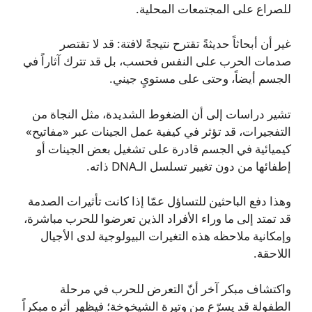
للصراع على المجتمعات المحلية.
غير أن أبحاثاً حديثةً تقترح نتيجةً لافتة: قد لا تقتصر
صدمات الحرب على النفس فحسب، بل قد تترك آثاراً في
الجسم أيضاً، وحتى على مستوىٍ جيني.
تشير دراسات إلى أن الضغوط الشديدة، مثل النجاة من
التفجيرات، قد تؤثر في كيفية عمل الجينات عبر «مفاتيح»
كيميائية في الجسم قادرة على تشغيل بعض الجينات أو
إطفائها من دون تغيير تسلسل الـDNA ذاته.
وهذا دفع الباحثين للتساؤل عمّا إذا كانت تأثيرات الصدمة
قد تمتد إلى ما وراء الأفراد الذين تعرضوا للحرب مباشرة،
وإمكانية ملاحظه هذه التغيرات البيولوجية لدى الأجيال
اللاحقة.
واكتشاف مبكر آخر أنّ التعرض للحرب في مرحلة
الطفولة قد يسرّع من وتيرة الشيخوخة؛ فيظهر أثره مبكراً