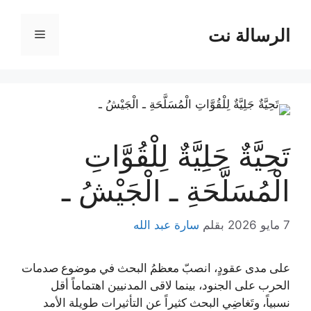
نتقل
لى
الرسالة نت
القائمة
لمحتوى
تَحِيَّةٌ جَلِيَّةٌ لِلْقُوَّاتِ
الْمُسَلَّحَةِ ـ الْجَيْشُ ـ
7 مايو 2026
بقلم
سارة عبد الله
على مدى عقودٍ، انصبّ معظمُ البحث في موضوع صدمات
الحرب على الجنود، بينما لاقى المدنيين اهتماماً أقل
نسبياً، وتَغاضِي البحث كثيراً عن التأثيرات طويلة الأمد